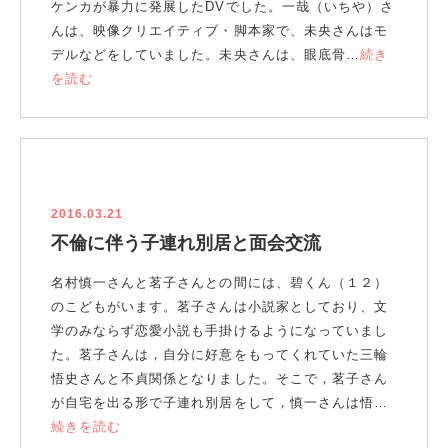
ケンカが暴力に発展したDVでした。一哉（いちや）さ
んは、映像クリエイティブ・脚本家で、未央さんはモ
デルなどをしていました。未央さんは、眼底骨…
続き
を読む
2016.03.21
不倫に伴う子連れ別居と面会交流
名村慎一さんと茗子さんとの間には、碧くん（１２）
のこどもがいます。茗子さんは小説家としており、文
学のみならず恋愛小説も手掛けるようになっていまし
た。茗子さんは，自分に好意をもってくれていた三輪
悟史さんと不貞関係となりました。そこで，茗子さん
が自宅を出る形で子連れ別居をして，慎一さんは悟…
続きを読む