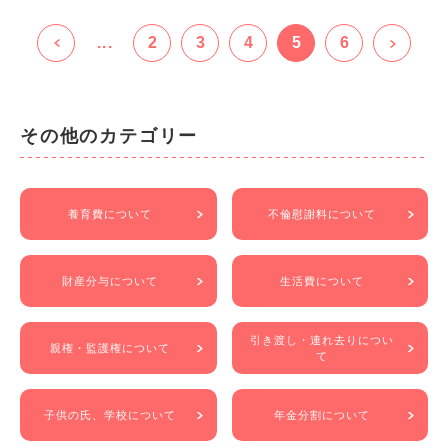
...
2
3
4
5
6
その他のカテゴリー
養育費について
不倫慰謝料について
財産分与について
生活費について
引き渡し・連れ去りについ
親権・監護権について
て
子供の氏、学校について
年金分割について