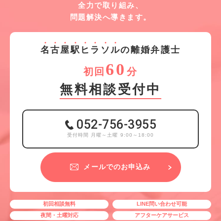
全力で取り組み、
問題解決へ導きます。
名
古
屋
駅
ヒ
ラ
ソ
ル
の離婚弁護士
60
初回
分
無料相談受付中
052-756-3955
受付時間 月曜～土曜 9:00～18:00
メールでのお申込み
初回相談無料
LINE問い合わせ可能
夜間・土曜対応
アフターケアサービス