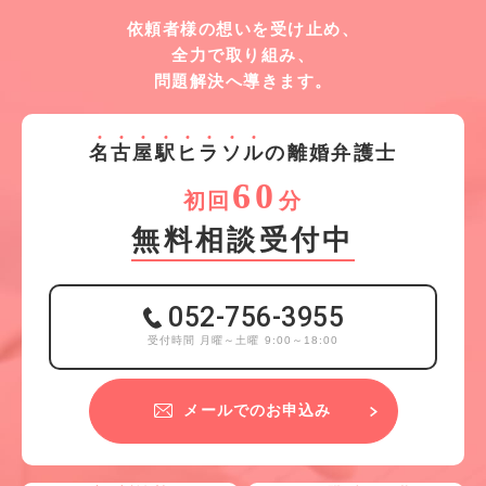
依頼者様の想いを受け止め、
全力で取り組み、
問題解決へ導きます。
名
古
屋
駅
ヒ
ラ
ソ
ル
の離婚弁護士
60
初回
分
無料相談受付中
052-756-3955
受付時間 月曜～土曜 9:00～18:00
メールでのお申込み