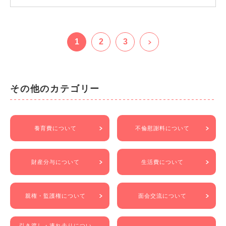
1
2
3
その他のカテゴリー
養育費について
不倫慰謝料について
財産分与について
生活費について
親権・監護権について
面会交流について
引き渡し・連れ去りについ