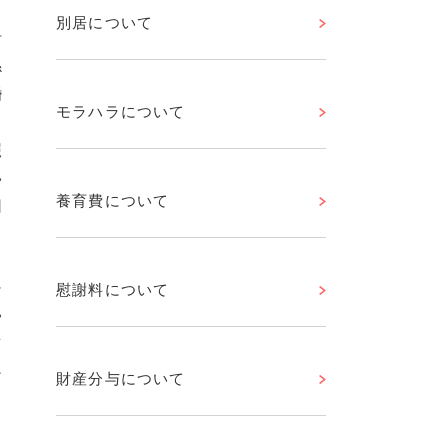
別居について
考
係
婚
モラハラについて
照
い
養育費について
回
に
慰謝料について
親
を
良
財産分与について
と
る