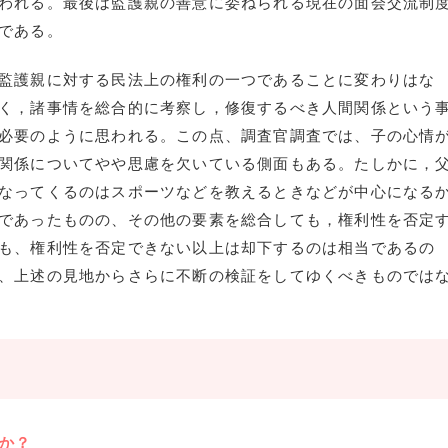
われる。最後は監護親の善意に委ねられる現在の面会交流制
である。
監護親に対する民法上の権利の一つであることに変わりはな
く，諸事情を総合的に考察し，修復するべき人間関係という
必要のように思われる。この点、調査官調査では、子の心情
関係についてやや思慮を欠いている側面もある。たしかに，
なってくるのはスポーツなどを教えるときなどが中心になる
であったものの、その他の要素を総合しても，権利性を否定
も、権利性を否定できない以上は却下するのは相当であるの
、上述の見地からさらに不断の検証をしてゆくべきものでは
か？