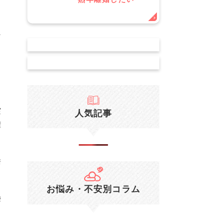
に
じ
実
人気記事
権
請
お悩み・不安別コラム
響