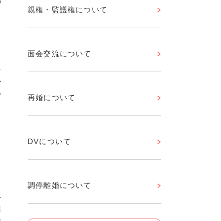
の
親権・監護権について
，
こ
面会交流について
に
心
で
再婚について
申
DVについて
調停離婚について
上
接