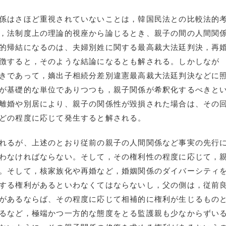
係はさほど重視されていないことは，韓国民法との比較法的
，法制度上の理論的視座から論じるとき、親子の間の人間関
的帰結になるのは、夫婦別姓に関する最高裁大法廷判決，再
徴すると，そのような結論になるとも解される。しかしなが
きであって，嫡出子相続分差別違憲最高裁大法廷判決などに
が基礎的な単位でありつつも，親子関係が希釈化するべきと
離婚や別居により、親子の関係性が毀損された場合は、その
どの程度に応じて発生すると解される。
れるが、上述のとおり従前の親子の人間関係など事実の先行
わなければならない。そして，その権利性の程度に応じて，
。そして，核家族化や再婚など，婚姻関係のダイバーシティ
する権利があるといわなくてはならないし，父の側は，従前
があるならば、その程度に応じて相補的に権利が生じるもの
るなど，極端かつ一方的な態度をとる監護親も少なからずい