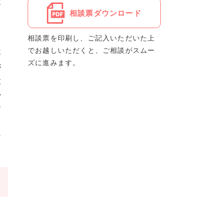
度
相談票ダウンロード
相談票を印刷し、ご記入いただいた上
でお越しいただくと、ご相談がスムー
事
ズに進みます。
が
父
か
す
な