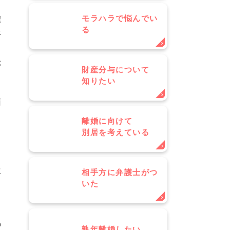
モラハラで悩んでい
権
る
事
と
総
財産分与について
知りたい
面
離婚に向けて
別居を考えている
生
相手方に弁護士がつ
いた
る
の
熟年離婚したい