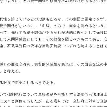
ないように、その親子関係の修復を求める権利があるという
利性を論じているとの指摘もあるが、その側面は否定できず
親子関係がないのに，「血縁」のみで，面会を認めるという
って，先行する親子関係があるそれが法的に権利として保護
して人間関係論としても，その修復を図るべきものである。
論、家裁裁判官の浅慮な原則実施説にいずれも与することは
孫との面会交流も，実質的関係性があれば，その面会交流の
、と考える。
る限度で変更されるべきである。
いて強制執行について直接強制を可能とする法整備も法理論
に次々と判例を出したが，ある意味では，立法府に対する直