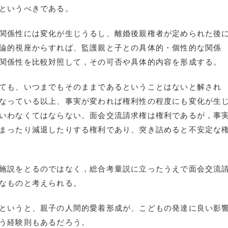
というべきである。
関係性には変化が生じうるし、離婚後親権者が定められた後
論的視座からすれば、監護親と子との具体的・個性的な関係
関係性を比較対照して，その可否や具体的内容を形成する。
ても、いつまでもそのままであるということはないと解され
なっている以上、事実が変われば権利性の程度にも変化が生
いわなくてはならない。面会交流請求権は権利であるが，事
まったり減退したりする権利であり、突き詰めると不安定な
施説をとるのではなく，総合考量説に立ったうえで面会交流
なものと考えられる。
というと、親子の人間的愛着形成が、こどもの発達に良い影
う経験則もあるだろう。