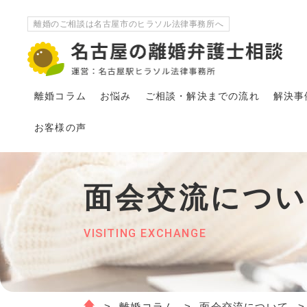
離婚のご相談は名古屋市のヒラソル法律事務所へ
離婚コラム
お悩み
ご相談・解決
まで
の流れ
解決事
お客様の声
面会交流につ
VISITING EXCHANGE
離婚コラム
面会交流について