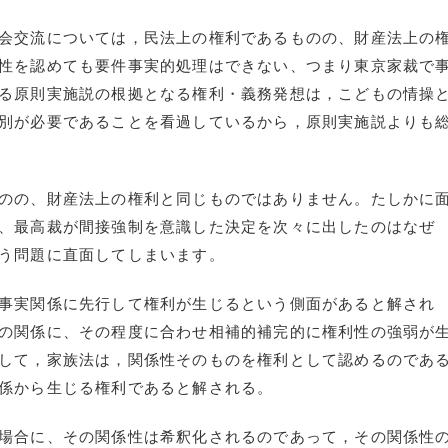
会交流については，民法上の権利であるものの、財産法上の
性を認めても要件事実的処理はできない、つまり東京家裁で
る原則実施説の根拠となる権利・義務発想は，こどもの情操
別が必要であることを看過しているから，原則実施説よりも
のの、財産法上の権利と同じものではありません。たしかに
、最高裁が間接強制を意識した決定を次々に出したのはなぜ
う問題に直面してしまいます。
事実関係に先行して権利が生じるという側面があると解され
の関係に、その程度に合わせ相補的補完的に権利性の強弱が
して，家族法は，関係性そのものを権利として認めるのであ
係から生じる権利であると解される。
場合に、その関係性は希釈化されるのであって，その関係性