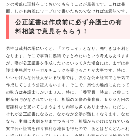
ンの考慮に理解をしておいてもらうことが最善です。これは書
面、しかも綺麗にワープロで書いたものでなければ無意味です。
公正証書は作成前に必ず弁護士の有
料相談で意見をもらう！
男性は裁判の場にいくと、「アウェイ」となり、先行きは不利と
なります。そこで事前に協議でまとめたいという考えもあります
が、妻が公正証書を作成したいといってきた場合には、まずは弁
護士事務所でリーガルチェックを受けることが大事です。特に、
いいかげんな公証人がいる役場では、強引な公正証書でも平気で
作成してしまう公証人もいます。そこで、男性の離婚にあたって
の味方は弁護士しかいません。特に、「養育費一時金」と称して
財産分与がなされていたり、相場の３倍の養育費、５００万円の
慰謝料など驚いてしまうような内容も多くありません。ただし、
それが公正証書になると、なかなか交渉が難しくなります。なぜ
なら、妻側は夫側をだますつもりで、相場からかけはなれている
案で公正証書を作り有利な地位を得たので、あとはどんどん不利
に追い込まれていってしまいます。企業にお勤めの方は給与の差