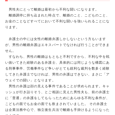
男性夫にとって離婚は最初から不利な闘いになります。
離婚調停に持ち込まれた時点で、離婚のこと、こどものこと、
お金のことなどすべてにおいて不利な闘いを強いられることにな
ります。
弁護士の中には女性の離婚弁護しかしないという方もいます
が、男性の離婚弁護はエキスパートでなければ行うことができま
せん。
すなわち、男性の離婚はもともと不利ですから、不利な中を戦
い抜いてきた経験のある弁護士、具体的には同じような構図にあ
る刑事事件、労働事件など争いがとても鋭利な裁判を数多く経験
してきた弁護士でなければ、男性の弁護はできない、まさに「ア
ウェイでの闘い」となります。
男性の弁護は顔の見える事件であることが求められます。キャ
ッシュが行き詰りそう、とご相談に見えた男性夫も、前の弁護士
に「普通」の弁護をしてもらったためにあらゆる不利な条件が、
こどもの面でもお金の面でも飲まされていました。 その弁護士
は企業法務中心で、独立後生兵法で離婚も手掛けるようになった