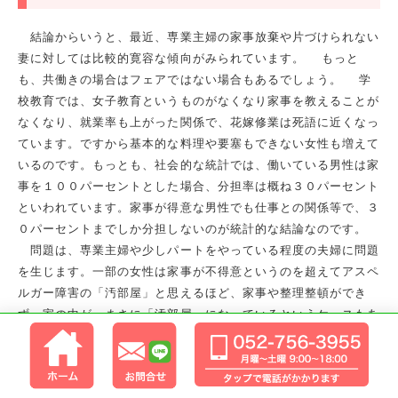
結論からいうと、最近、専業主婦の家事放棄や片づけられない
妻に対しては比較的寛容な傾向がみられています。 もっと
も、共働きの場合はフェアではない場合もあるでしょう。 学
校教育では、女子教育というものがなくなり家事を教えることが
なくなり、就業率も上がった関係で、花嫁修業は死語に近くなっ
ています。ですから基本的な料理や要塞もできない女性も増えて
いるのです。もっとも、社会的な統計では、働いている男性は家
事を１００パーセントとした場合、分担率は概ね３０パーセント
といわれています。家事が得意な男性でも仕事との関係等で、３
０パーセントまでしか分担しないのが統計的な結論なのです。
問題は、専業主婦や少しパートをやっている程度の夫婦に問題
を生じます。一部の女性は家事が不得意というのを超えてアスペ
ルガー障害の「汚部屋」と思えるほど、家事や整理整頓ができ
ず、家の中が、まさに「汚部屋」になっているというケースもあ
りました。特に、洗濯ものを干さないで、こども部屋に隠してお
くであるとか、シンクがぐちゃぐちゃというのはよくみられる傾
向です。夫が妻の家事放棄を到底容認できない場合は、やはり証