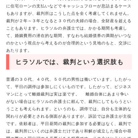
に住宅ローンの支払いなどでキャッシュフローが息詰まるケース
もありますが、裁判所はこうした点を全く考慮してくれません。
裁判が２年～３年となると３０代の夫婦の場合、全財産を超える
こともあります。ヒラソルの弁護士では、かかる期間も考慮し
て、婚姻費用の潜在的な期間、すなわち結婚債券の満期がいつな
のかという視点から考えるのが合理的という見地のもと、交渉に
あたります。
ヒラソルでは、裁判という選択肢も
普通の３０代、４０代、５０代の男性は働いています。したがっ
て、平日の調停は参加しにくいものです。したがって、ビジネス
マンにとって離婚裁判は実は楽です。 離婚自体にあまり争い
がない場合はヒラソルの弁護士に頼んで、裁判にしてもらうとい
うことも考えられます。というのも、調停では、自分も主体的な
関わりが必要とされる側面がありますが、訴訟では弁護士が主役
です。依頼者は、平日昼間の裁判に参加する必要はなく、裁判で
は、裁判所にいくのは弁護士だけであり和解が成立した場合や尋