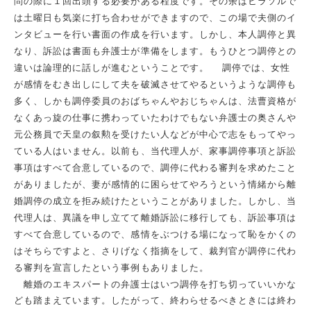
問の際に１回出頭する必要がある程度です。その余はヒラソルで
は土曜日も気楽に打ち合わせができますので、この場で夫側のイ
ンタビューを行い書面の作成を行います。しかし、本人調停と異
なり、訴訟は書面も弁護士が準備をします。もうひとつ調停との
違いは論理的に話しが進むということです。 調停では、女性
が感情をむき出しにして夫を破滅させてやるというような調停も
多く、しかも調停委員のおばちゃんやおじちゃんは、法曹資格が
なくあっ旋の仕事に携わっていたわけでもない弁護士の奥さんや
元公務員で天皇の叙勲を受けたい人などが中心で志をもってやっ
ている人はいません。以前も、当代理人が、家事調停事項と訴訟
事項はすべて合意しているので、調停に代わる審判を求めたこと
がありましたが、妻が感情的に困らせてやろうという情緒から離
婚調停の成立を拒み続けたということがありました。しかし、当
代理人は、異議を申し立てて離婚訴訟に移行しても、訴訟事項は
すべて合意しているので、感情をぶつける場になって恥をかくの
はそちらですよと、さりげなく指摘をして、裁判官が調停に代わ
る審判を宣言したという事例もありました。
離婚のエキスパートの弁護士はいつ調停を打ち切っていいかな
ども踏まえています。したがって、終わらせるべきときには終わ