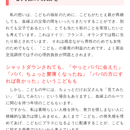
私の想いは、こどもの福祉のために、こどもがたとえ親が再婚
しても、血縁上の父母の間をいったりきたりすることができ、別
れても父子であるという、とても当たり前のことを実現したいと
も考えています。これはドイツ、フランス、オランダでは既に当
たり前とされています。 それは残念ながら男性のためでも女性
のためでもなく、「こども」の最善の利益のためです。よく面会
交流調停では子の心理的負担が問題とされます。
シャットダウンされても、「やっとパパに会えた」
「パパ、ちょっと髪薄くなったね」「パパの方にす
れば良かった」というこどもも
しかし、こどもの中には、ちょっとだけお父さんを「見てみた
い」「話してみたい」という場合もありますし、血縁上のルーツ
に関心を持つ年頃のこどももいます。
ですから、私は素晴らしい人格を持ち、努力を惜しまない人に
積極的な協力は惜しみません。あくまで「こども」の喪失感を埋
めてあげ、こどもにプラスになるように配慮することが、こども
に対する責務ではないかと考えています。