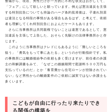
整備から、現在、男性だけが一方的に不利な状況はおかしくて、
「フェア」にして欲しいと願っています。例えば憲法違反を主張
する特別抗告についても持論のハーグ条約批准後は、子連れ別居
は違法となる特段の事情がある場合もあるはず、と考えて、依頼
者も理解してくれ特別抗告におよんだケースもあります。
さらに当事務所は共同親権でないことは違憲であるとして、憲
法違反を主張して上告した、おそらく先駆けの法律事務所かと存
じます。
このように当事務所はクレドにもあるように「難しいところを
狙う」「勇気をもって事にあたる」というのが行動指針です。私
の事務所には離婚後紛争の依頼も多く受けますが、前任者の弁護
士の和解調書をみて、「なぜこの婚姻期間で慰謝料５００万円も
支払っているのだ」とか「養育費から住宅ローンが控除されてい
ない」など男性からの離婚案件のご依頼に誠実ではない弁護士も
多くいます。
こどもが自由に行ったり来たりでき
る関係の構築を