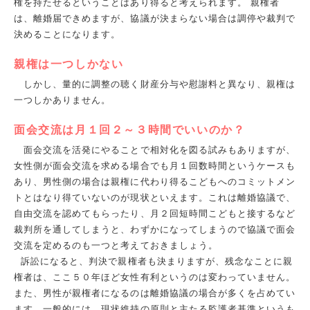
権を持たせるということはあり得ると考えられます。 親権者
は、離婚届できめますが、協議が決まらない場合は調停や裁判で
決めることになります。
親権は一つしかない
しかし、量的に調整の聴く財産分与や慰謝料と異なり、親権は
一つしかありません。
面会交流は月１回２～３時間でいいのか？
面会交流を活発にやることで相対化を図る試みもありますが、
女性側が面会交流を求める場合でも月１回数時間というケースも
あり、男性側の場合は親権に代わり得るこどもへのコミットメン
トとはなり得ていないのが現状といえます。これは離婚協議で、
自由交流を認めてもらったり、月２回短時間こどもと接するなど
裁判所を通してしまうと、わずかになってしまうので協議で面会
交流を定めるのも一つと考えておきましょう。
訴訟になると、判決で親権者も決まりますが、残念なことに親
権者は、ここ５０年ほど女性有利というのは変わっていません。
また、男性が親権者になるのは離婚協議の場合が多くを占めてい
ます。一般的には、現状維持の原則と主たる監護者基準というも