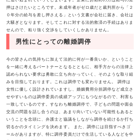
押はさけたいところです。未成年者がゼロ歳だと裁判所から「２
０年分の給与を差し押さえる」という文書が会社に届き、会社は
大騒ぎとなります。そしてこれに対する法的救済の手続はありま
せんので、粘り強く交渉をしていくしかありません。
男性にとっての離婚調停
今の皆さんの気持ちに加えて法的に何が一番良いか、ということ
を一緒に考えるパートナーとなるとともに、相手方からの法律上
認められない要求は勇敢に立ち向かっていく、そのような取り組
みを目指しております。これは調停でも変わりません。 調停は
女性に優しく設計されていますし、婚姻費用分担調停など成立さ
せやすいものは調停委員の成績アップにもつながるので、利害も
一致しているのです。すなわち離婚調停で、子どもの問題や面会
交流の問題を話し合うのは、あまり向いていない可能性もあると
いうことを念頭に、弁護士と協議をしながら調停を続けるか打ち
切るかのタイミングを決めます。 また、調停には目指すべきゴ
ールがありますが、特に調停委員だけで生活している人などを中