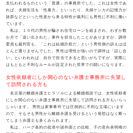
支払われるものという「普通」の事務所でした。これは女性であ
れば、夫婦生活を「性暴力」といったり、夫婦ケンカの記憶力が
抜群などといった性差から来る特性が裁判にも男性に不利に働い
ています。
私は、１０代の男性が騙され住宅ローンを組まされ、わずか数
か月で「追い出された」事件を担当したことがありますが、調停
委員も裁判官も、「これは結婚詐欺だ」という男性側の訴えはほ
とんど通りませんでした。男性は理性が強いので調停は「話し合
い」といわれれば、自分で担当できると思いがちですが、実際に
はもともと不利なルールが設定された世界での闘いになります。
女性依頼者にしか関心のない弁護士事務所に失望し
て訪問される方も
名古屋の離婚弁護士ヒラソルによる離婚相談では、女性依頼者
にしか関心のない弁護士事務所に失望して訪問される方もいらっ
しゃいます。 男性は家事事件では圧倒的に不利な立場にいます
ので、そもそも男性から離婚弁護を受けるという発想はなく断っ
てしまう弁護士も多くみられます。
私は、ハーグ条約の批准や諸外国との比較、子の意向表明権の