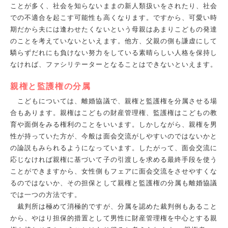
ことが多く、社会を知らないままの新人類扱いをされたり、社会
での不適合を起こす可能性も高くなります。ですから、可愛い時
期だから夫には逢わせたくないという母親はあまりこどもの発達
のことを考えていないといえます。他方、父親の側も謙虚にして
驕らずだれにも負けない努力をしている素晴らしい人格を保持し
なければ、ファシリテーターとなることはできないといえます。
親権と監護権の分属
こどもについては、離婚協議で、親権と監護権を分属させる場
合もあります。親権はこどもの財産管理権、監護権はこどもの教
育や面倒をみる権利のことをいいます。しかしながら、親権を男
性が持っていた方が、今般は面会交流がしやすいのではないかと
の論説もみられるようになっています。したがって、面会交流に
応じなければ親権に基づいて子の引渡しを求める最終手段を使う
ことができますから、女性側もフェアに面会交流をさせやすくな
るのではないか、その担保として親権と監護権の分属も離婚協議
では一つの方法です。
裁判所は極めて消極的ですが、分属を認めた裁判例もあること
から、やはり担保的措置として男性に財産管理権を中心とする親