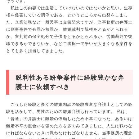
そうです。
私はこの内容では生活していけないのではないかと思い、生存
権を侵害している調停である、というところから出発をしまし
た。企業法務など一般民事は金銭請求ですが、当事務所の弁護士
は刑事事件で有罪か無罪か、離婚裁判で親権をとるかとられる
か、審判前の保全処分で子供をとるかとられるか、労働裁判で復
職できるかできないか、など二者択一で争いが大きくなる案件を
とても多く担当してきました。
鋭利性ある紛争案件に経験豊かな弁
護士に依頼すべき
こうした経験と多くの離婚相談の経験豊富な弁護士としての経
験を活かして、男性のための離婚弁護も行っています。 私は、
「普通」の弁護士に離婚の依頼したため不幸になった、あるいは
離婚不幸の度合いを強めた方を多くみてきました。人生は戦わな
ければならないときは戦わなければなりません。当事務所の理念