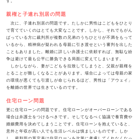
す。
親権と子連れ別居の問題
次に、子連れ別居の問題です。たしかに男性はこどもをひとり
で育てていくのはとても大変なことです。しかし、それでもがん
ばっている方に裁判所が複数の兄弟のうちひとりが不満をもって
いるから、精神病が疑われる母親に引き渡せという審判を出した
こともありました。離婚に詳しい弁護士に依頼すれば、無駄な紛
争は避けて最も公平に勝負できる局面に変えてしまいます。
しかしながら、妻がこどもを拉致してしまうと、父親が親権を
とることが難しくなることがあります。場合によっては母親の家
の環境が悪くても引渡しが命じられるほど、男性は「アウェイ」
を離婚の世界では生きているのです。
住宅ローン問題
更に住宅ローンの問題です。住宅ローンがオーバーローンである
場合は弁護士をつけるべきです。そしてなるべく協議で養育費や
婚姻費用を決めてしまうことです。住宅ローンを抱えていると、
意外と年収が高い人でも生活レベルは慎ましいものです。しか
し、裁判所の算定表は住宅ローンを次第に考慮してくれなくなっ