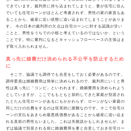
てきています。裁判所に持ち込まれてしまうと、妻が住宅に住ん
でいても住宅ローンがほとんど考慮されず、男性の家の家賃もあ
ることから、破産に近い状態に追い込まれてしまうことがありま
す。 今の日本の裁判所の欠点は住宅ローンに対する認識が甘い
ことと、男性をうちでの小槌と考えているのではないか、という
ことです。特に審判になるとキャッシュフローベースの主張はま
ず取り入れられません。
真っ先に婚費だけ決められる不公平を防止するため
に
そこで、協議でも調停でも合意をしておく必要があるのです。
調停委員は婚姻費用は簡単に決められるので、裁判所にいくと男
性は真っ先に「コンピ」といわれます。婚姻費用を決められよう
としていますが、ここでももともと節約してきた家庭が別居され
たとたん住宅ローンがあるにもかかわらず、ローンがない家庭の
同じだけの出費をするのは現実的に困難なのです。そこで住宅ロ
ーンの支払をあきらめ最悪残債務があることから破産に追い込ま
れる直前の男性もいました。これは失敗談かもしれませんが、ま
ずは協議で別居される前に婚姻費用を妻と合意しておき住宅ロー