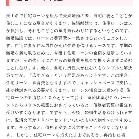
夫１名で住宅ローンを組んで夫婦離婚の際、自宅に妻とこどもが
住むことになる場合があります。協議離婚では、住宅ローンは夫
が負担し、それをこどもの養育費代わりにするというものです。
離婚協議では、ローンと養育費を一致させるということをしま
す。自宅に妻が住み男性が別に住居を借りるケースです。早期の
離婚を勝ち取るために、今後も住宅ローンの全額を返済していき
ますが、その代わりにこどもの養育費を現金で振り込まずに済む
ことになります。他方、自宅に男性夫が住むのもシンプルな解決
策ですが、「広すぎる」という問題があるようです。この場合、
住宅リーン＋養育費となりますので、キャッシュベースで支払可
能か検討される必要があります。ローンの場合は夫婦の年収÷住
宅ローンの返済額×１００となっており、返済比率が２０パーセ
ントから３０％の範囲におさまっていると、債務者変更の審査も
受けやすくなります。ですから、今後、婚姻生活を続けられる方
は、返済比率が１０パーセントいないのものの物件をおすすめし
ます。そうすると、債務者変更に苦労することも少なくなりま
す。 しかし、住宅ローンを抱えたままであると、再婚した場