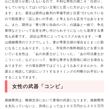
心に仕切りが悪い人もいるので、不利な男性の側こそ「仕切り」
をしていかなくてはいけない立場だと思った方がよいと考えられ
ます。また、最近は調停は裁判の準備手続と位置づけられている
ので額面通り「話し合いの手続」と考えるのも妥当ではありませ
ん。また、調停は「乗り降り自由のバス」の議論と一緒で、争点
整理などといって合意を押し付けられそうになったら退席する勇
気も必要です。 訴訟は男性にとってもリスクがあります。一番
は婚姻費用のリスクでしょう。妻が専業主婦の場合まとまった額
になることもあります。しかし、市役所の無料相談などを渡り歩
いている女性は、「あの弁護士がこういった」「あの司法書士が
こういった」などといって、無茶な要求を意固地に続ける場合も
ありますが、その場合調停ではどうしようもありませんから、弁
護士と相談して訴訟にシフトするタイミングの判断のお手伝いを
することもできます。
女性の武器「コンピ」
婚姻費用は、離婚交渉において妻側の武器になります。婚姻費用
を支払っていないと、所得によっては１００万円から２００万円