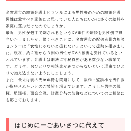
名古屋市の離婚弁護士ヒラソルによる男性夫のための離婚弁護
男性は愛すべき家族だと思っていた人たちにいかに多くの給料を
家庭に運ぶだけなのでしょうか。
最近、男性が包丁で刺されるというDV事件の離婚を男性側で担
当いたしましたが、驚くべきことに、名古屋市の配偶者暴力相談
センターは「女性じゃないと扱わない」といって援助を拒みまし
た。現在、約２割から３割の男性がDVの被害を受けているとい
われています。弁護士は刑法に守秘義務がある数少ない職業で
す。どうぞ、おひとりや相談先がみつからないという理由でひと
りで抱え込まないようにしましょう。
また、最近は妻の児童虐待を問題にして、親権・監護権を男性親
が取得されたいとのご希望も増えています。こうした男性の親
権、監護権、面会交流、財産分与の防御などについてのご相談に
も応じております。
はじめにーごあいさつに代えて