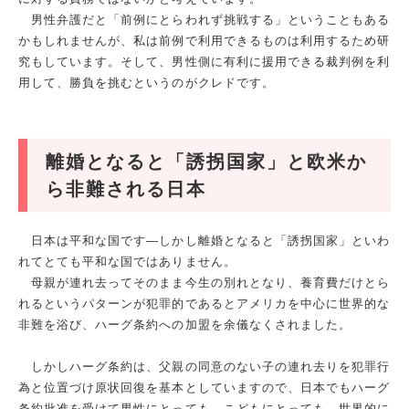
男性弁護だと「前例にとらわれず挑戦する」ということもある
かもしれませんが、私は前例で利用できるものは利用するため研
究もしています。そして、男性側に有利に援用できる裁判例を利
用して、勝負を挑むというのがクレドです。
離婚となると「誘拐国家」と欧米か
ら非難される日本
日本は平和な国です―しかし離婚となると「誘拐国家」といわ
れてとても平和な国ではありません。
母親が連れ去ってそのまま今生の別れとなり、養育費だけとら
れるというパターンが犯罪的であるとアメリカを中心に世界的な
非難を浴び、ハーグ条約への加盟を余儀なくされました。
しかしハーグ条約は、父親の同意のない子の連れ去りを犯罪行
為と位置づけ原状回復を基本としていますので、日本でもハーグ
条約批准を受けて男性にとっても、こどもにとっても、世界的に