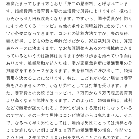
程度たまってしまう方もおり「第二の慰謝料」と呼ばれていま
す。婚姻費用は養育費＋妻の生活費で所得によりますが、概ね３
万円から６万円程度高くなります。ですから、調停委員が仕切り
にすすめてくる「コンピ」も他の条件と同時並行に進めていくコ
ツが必要になってきます。コンピの計算方法ですが、夫の所得、
妻の所得、こどもの数と年齢だけだから、家庭裁判所では、算定
表をベースに決まります。なお加算調整もあるので機械的にきま
っているというのは語弊はありますが独り歩きを始めている面は
あります。離婚騒動が起きた後、妻が家庭裁判所に婚姻費用の分
担請求をするケースがあります。夫を裁判所に呼び出して、婚姻
費用を決めることになります。特に、こどもがいない場合は養育
費を含みませんので、かなり男性としては打撃を受けます。ま
た、養育費との比較ではコンピは、３万円から５万円程度養育費
より高くなる可能性があります。このように、婚姻費用は、裁判
などで離婚が認められるまで男性が損をする建付けになっている
のですが、その一方で男性はコンピ地獄からは免れません。そこ
で、なるべく早く男性としては、離婚は男性にとっては清算と考
えて対処しないと例えば月１０万円の婚姻費用の場合、年間で１
２０万円、２年間で２４０万円を支払うことになるのです。これ