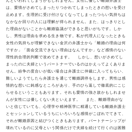
んといわれてしまうかもしれません。女性に優しい離婚弁護士
は、愛情がさめてしまったりつかれてしまったときの想いを受け
止めます。生理的に受け付けなくなってしまったつらい気持ちは
なかなか回りの人には理解が得られません。また、はっきりとし
た理由がないことから離婚協議ができると思いがちです。しか
し、男性は理由を求める生き物です。私が代理人になったときも
女性の気持ちが理解できない金沢の弁護士から「離婚の理由は何
ですか」「面会交流できない理由はなんですか」など感情のない
理性的合理的判断で攻めてきます。 しかし、想いがさめてし
まったのに夫婦というパートナーでいるのはかえってよくありま
せん。紛争の度合いが低い場合は弁護士に仲裁に入ってもらい、
難しいようでしたら弁護士を通じて離婚調停をします。男性は感
情的な想いに鈍感なところがあり、手のひら返しで徹底的にこじ
らせるということもあります。それも愛情の強さ故かもしれませ
んが女性には優しくない夫といえます。 また、離婚理由がな
いと信じていても、心理学や精神医学に精通している離婚弁護士
とセッションしているうちにいろいろな感情がこぼれでてきて、
それが離婚原因と結びつくときもあります。パートナーシップが
壊れているのに父母という関係だけで夫婦を続けて行くのは困難