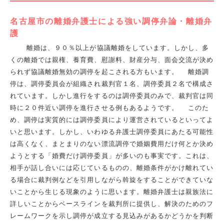
名古屋市の離婚弁護士による強い調停弁論・離婚弁
護
離婚は、９０％以上が協議離婚をしています。しかし、多
くの離婚では親権、養育費、慰謝料、財産分与、面会交流が決め
られず協議離婚無効の調停を起こされる方もいます。 離婚調
停は、調停委員会が組織され裁判官１名、調停委員２名で構成さ
れています。しかし進行をするのは調停委員のみで、裁判官は同
時に２０件近い調停を進行させる例もあるようです。 このた
め、調停は実質的には調停委員により運営されているといってよ
いと思います。しかし、いわゆる弁護士調停委員にあたる可能性
は高くなく、まとまりのない漂流調停で婚姻費用だけ何とか決め
ようとする「婚費だけ調停委員」が多いのも事実です。これは、
相手が話し合いには応じているものの、離婚条件がかけ離れてい
る場合に裁判例などを引用しながら斡旋をすることができていな
いことから生じる現象のように思います。離婚弁護士は親族法に
詳しいことからベースラインを裁判所に提供し、解決のためのフ
レームワークを示し調停が成立する見込みがあるかどうかを判断