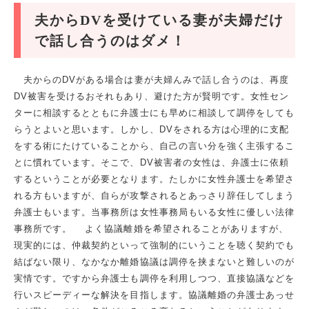
夫からDVを受けている妻が夫婦だけ
で話し合うのはダメ！
夫からのDVがある場合は妻が夫婦んみで話し合うのは、再度
DV被害を受けるおそれもあり、避けた方が賢明です。女性セン
ターに相談するとともに弁護士にも早めに相談して調停をしても
らうとよいと思います。しかし、DVをされる方は心理的に支配
をする術にたけていることから、自己の言い分を強く主張するこ
とに慣れています。そこで、DV被害者の女性は、弁護士に依頼
するということが必要となります。たしかに女性弁護士を希望さ
れる方もいますが、自らが攻撃されるとあっさり辞任してしまう
弁護士もいます。当事務所は女性事務局もいる女性に優しい法律
事務所です。 よく協議離婚を希望されることがありますが、
現実的には、仲裁契約といって強制的にいうことを聴く契約でも
結ばない限り、なかなか離婚協議は調停を挟まないと難しいのが
実情です。ですから弁護士も調停を利用しつつ、直接協議などを
行いスピーディーな解決を目指します。協議離婚の弁護士あっせ