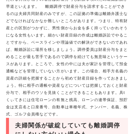
早道といえます。 離婚調停で財産分与を請求することができ
るのは夫婦共同財産のみですが、この証拠の準備は離婚弁護士な
どでなければなかなか難しいところがあります。つまり、特有財
産との区別がつかずに、男性側からお金を多く持っていかれそう
になる女性もいます。細かい財産目録の作成は離婚訴訟でやるこ
とですから、ベースラインや理論値での解決ができないのであれ
ば、離婚訴訟に場所を移しましょう。調停委員は財産分与をまと
めることが最も苦手であるので調停を続けても無意味というケー
スがあります。ところで、女性の中には夫が家計を管理して預金
通帳などを管理していない方がいます。この場合、相手方名義の
資産の詳細を把握することから初めて財産目録を作っておきまし
ょう。特に相手の通帳や資産などについては把握しておくと財産
分与で、相手のウソを見抜くことができることもあります。具t
くぃてきには住宅ローンの有無と残高、ローンの連帯保証、預貯
金は支店名と口座番号、自動車は車種年式、ナンバー、名義、株
式、ゴルフ会員権などです。
夫婦関係が破綻していても離婚調停