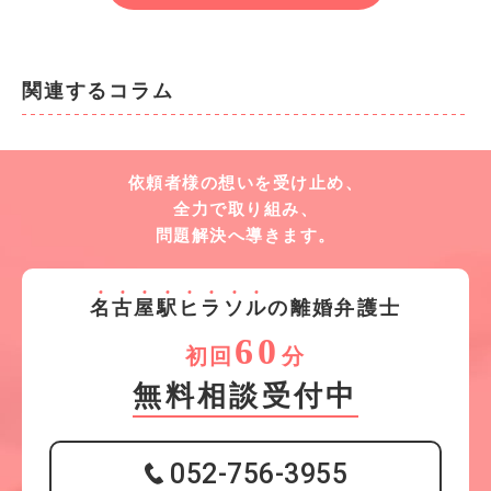
関連するコラム
依頼者様の想いを受け止め、
全力で取り組み、
問題解決へ導きます。
名
古
屋
駅
ヒ
ラ
ソ
ル
の離婚弁護士
60
初回
分
無料相談受付中
052-756-3955