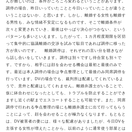
んが難しいのは、条件がころころ変わるということがあります。
調停の場合、昨日いっていたことと今日いっていたことが違うと
いうことはないか、と思います。しかし、離婚する女性も離婚す
る男性も、みな情緒不安定になるものです。そこで離婚条件が
次々と変更されていき、最後はやっぱり決心がつかない、という
パターンも多いといえます。したがって、１カ月程度期限を区切
って集中的に協議離婚の交渉を試みて駄目であれば調停に移った
方が良いのです。 離婚調停は、それぞれの言い分を聴きなが
ら話し合いをしていきます。調停は別々ですし待合室も別々で
す。ですから、相手には顔を会わせる機会は最初と最後のみで
す。最近は本人調停の場合は争点整理として最後のみ同席調停を
行っています。DVの場合でも、裁判所は配慮してくれているよ
うで、意外と配慮はしてくれません。離婚弁護士がいることで、
仮に鉢合わせになったとしても、トラブルを防止することができ
ますし近くの駅までエスコートすることも可能です。また、同席
調停で行われる争点整理の場にも離婚弁護士に出て行ってもらう
ことによって、顔を会わせることが極力なくなります。もともと
は、DV被害者の妻には、様々な配慮がありましたが、今日DVを
主張する女性が増えたことから、以前のように通常使う部屋とは