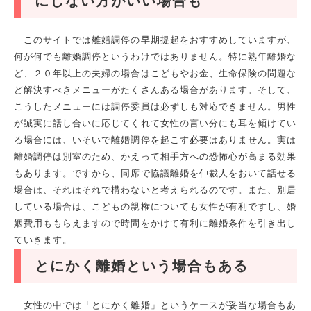
にしない方がいい場合も
このサイトでは離婚調停の早期提起をおすすめしていますが、
何が何でも離婚調停というわけではありません。特に熟年離婚な
ど、２０年以上の夫婦の場合はこどもやお金、生命保険の問題な
ど解決すべきメニューがたくさんある場合があります。そして、
こうしたメニューには調停委員は必ずしも対応できません。男性
が誠実に話し合いに応じてくれて女性の言い分にも耳を傾けてい
る場合には、いそいで離婚調停を起こす必要はありません。実は
離婚調停は別室のため、かえって相手方への恐怖心が高まる効果
もあります。ですから、同席で協議離婚を仲裁人をおいて話せる
場合は、それはそれで構わないと考えられるのです。また、別居
している場合は、こどもの親権についても女性が有利ですし、婚
姻費用ももらえますので時間をかけて有利に離婚条件を引き出し
ていきます。
とにかく離婚という場合もある
女性の中では「とにかく離婚」というケースが妥当な場合もあ