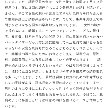
します。また、調停委員の側は、女性と接する時間は１回４０分
程度です。仮に３回の調停でも１２０分程度しか話しを聴いてい
ません。そこで女性の想いや言葉にできない気持ちを打ち合わせ
て離婚弁護士が調停弁論を行います。そして、審判を見据えて時
間がかかりがちな調停の早期解決を目指します。 女性の離婚
で揉めるのは、離婚することも一つです。また、こどもの親権
者、養育費、財産分与などの問題です。特に専業主婦だった方や
パートタイマーだった方は急に離婚しても正社員で働けるかも分
からない不安定な気持ちになることがあるかもしれません。そこ
で、離婚後の再出発のためのお金ととらえて、財産分与、慰謝
料、婚姻費用などは有益に請求していく必要があります。 調
停手続きはひとりで行う人もいますが、やはり調停委員によって
は、法的に正当な解決よりもまとまりやすさを優先する調停委員
も多いといえます。また、最近は調停は裁判のための準備手続と
しての意味があり、証拠収集と整理の場となっています。また、
男性のように交渉になれていない女性はうまく調停弁論ができず
丸め込まれてしまう可能性もあるかもしれません。今日では、裁
判のように弁護士という法律家の助けを借りるケースが増加して
います。