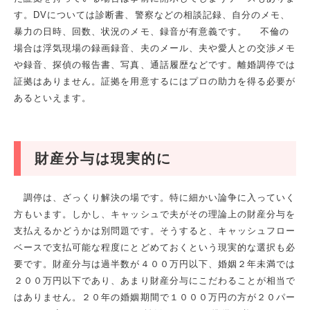
す。DVについては診断書、警察などの相談記録、自分のメモ、
暴力の日時、回数、状況のメモ、録音が有意義です。 不倫の
場合は浮気現場の録画録音、夫のメール、夫や愛人との交渉メモ
や録音、探偵の報告書、写真、通話履歴などです。離婚調停では
証拠はありません。証拠を用意するにはプロの助力を得る必要が
あるといえます。
財産分与は現実的に
調停は、ざっくり解決の場です。特に細かい論争に入っていく
方もいます。しかし、キャッシュで夫がその理論上の財産分与を
支払えるかどうかは別問題です。そうすると、キャッシュフロー
ベースで支払可能な程度にとどめておくという現実的な選択も必
要です。財産分与は過半数が４００万円以下、婚姻２年未満では
２００万円以下であり、あまり財産分与にこだわることが相当で
はありません。２０年の婚姻期間で１０００万円の方が２０パー