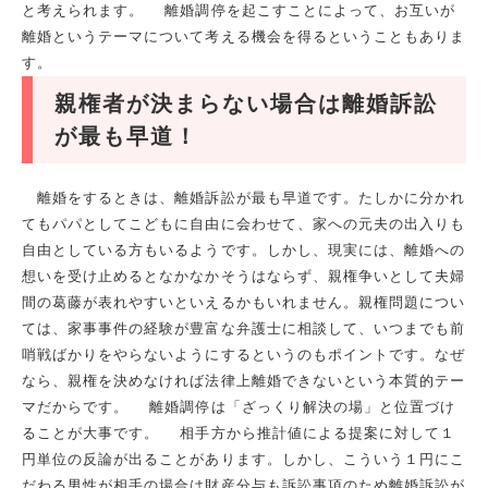
と考えられます。 離婚調停を起こすことによって、お互いが
離婚というテーマについて考える機会を得るということもありま
す。
親権者が決まらない場合は離婚訴訟
が最も早道！
離婚をするときは、離婚訴訟が最も早道です。たしかに分かれ
てもパパとしてこどもに自由に会わせて、家への元夫の出入りも
自由としている方もいるようです。しかし、現実には、離婚への
想いを受け止めるとなかなかそうはならず、親権争いとして夫婦
間の葛藤が表れやすいといえるかもいれません。親権問題につい
ては、家事事件の経験が豊富な弁護士に相談して、いつまでも前
哨戦ばかりをやらないようにするというのもポイントです。なぜ
なら、親権を決めなければ法律上離婚できないという本質的テー
マだからです。 離婚調停は「ざっくり解決の場」と位置づけ
ることが大事です。 相手方から推計値による提案に対して１
円単位の反論が出ることがあります。しかし、こういう１円にこ
だわる男性が相手の場合は財産分与も訴訟事項のため離婚訴訟が