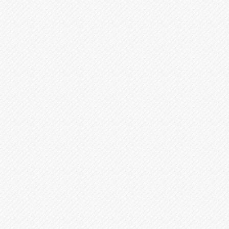
別居したものの本当に離婚してよいか迷ってい
る方
子供のことについても相談したい方
離婚調停を起こしたり起こされたりしているな
ど喫緊の課題となっている方
離婚後の生活設計で相談したい方
離婚は相談されるまでに決意がいるもので様々な想いに揺れ、時間がかかる
方もいらっしゃいます。当事務所の弁護士は法律のプロでありながら、心理
学・精神衛生的知見も持っているので、依頼者様のお気持ちを汲み取って、
お一人おひとりにとって最適なアドバイスをすることを心掛けています。
ヒラソルに相談する
5つのメリット
一つの依頼で複数の離婚調停・話し合いはすべ
01.
て対応。明朗会計で一つひとつの調停に追加料