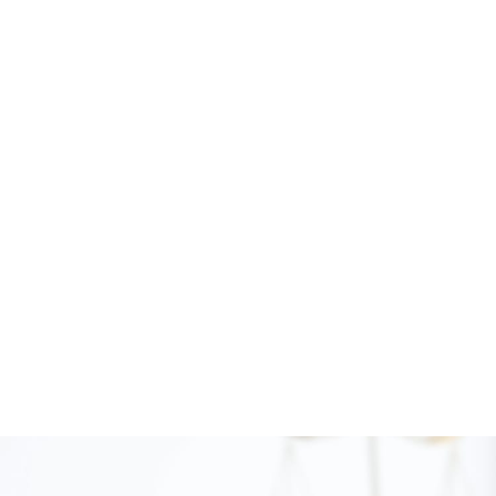
「不利な離婚条件で丸め込まれて
しまわないか」と不安な方へ
財産分与について
知りたい
不動産など共有財産の分与が
複雑で不安な方へ
熟年離婚したい
長年にわたって様々な事情で
離婚を思いとどまっていた方へ