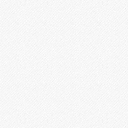
金はいただきません。
（DV、激しい親権争う等除く）
多くの離婚弁護の経験に裏付けられた、離婚問
02.
題を得意とする弁護が受けられます。
ベテラン弁護士と若手弁護士の複数体制、地域
03.
一番価格で、心細い調停での発言も代弁してく
れ、心理的負担がなくなり自分の言い分に自信
を持てます。
離婚訴訟になってしまったときの弁護料と調停
04.
から離婚弁護を依頼する料金に変わりなく、調
停にも迷わず離婚弁護士を選任させることがで
きます。
土曜・夜間のご相談も可能なので、会社や事業
05.