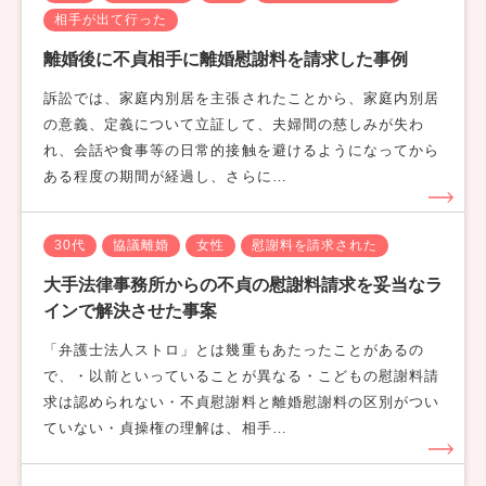
相手が出て行った
離婚後に不貞相手に離婚慰謝料を請求した事例
訴訟では、家庭内別居を主張されたことから、家庭内別居
の意義、定義について立証して、夫婦間の慈しみが失わ
れ、会話や食事等の日常的接触を避けるようになってから
ある程度の期間が経過し、さらに…
30代
協議離婚
女性
慰謝料を請求された
大手法律事務所からの不貞の慰謝料請求を妥当なラ
インで解決させた事案
「弁護士法人ストロ」とは幾重もあたったことがあるの
で、・以前といっていることが異なる・こどもの慰謝料請
求は認められない・不貞慰謝料と離婚慰謝料の区別がつい
ていない・貞操権の理解は、相手…