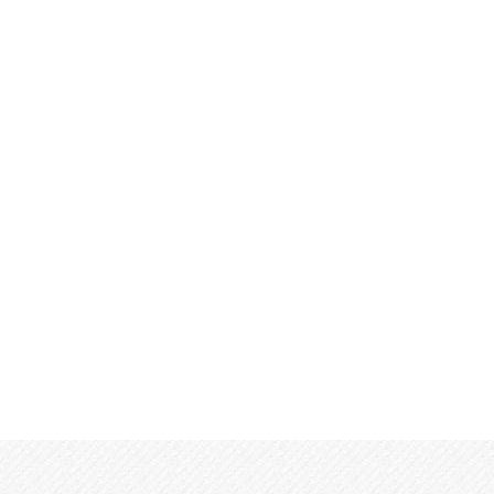
早期解決
依頼者様のご要望を伺いながら、協議・調停での早期解決を
重視しています。依頼者様に代わって、弁護士が手続きや交
渉を行うことで依頼者様負担を減らすだけでなく、スムーズ
に進めることができます。