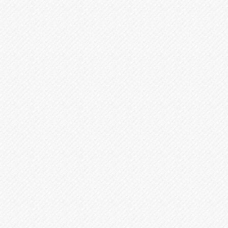
問題解決のための最適な方法を丁寧にご説明・ご提案させ
ていただきます。分からないこと、お困りのことなどあり
ましたら、ご遠慮なく何でもお尋ねください。また、時系
列表など法律相談に必要な資料の持参いただくと相談がよ
りスムーズかつ充実したものになります。
無料相談後は、お家に帰られてから、依頼されるかどう
か、ご検討ください。
納得いただいたうえでご依頼をいただきたいため、疑問に
思うことや、ご質問事項はお気軽にお尋ねください。
無料相談のタイミング
こんなお悩みがある方は、
ぜひお気軽にお問い合わせください。
離婚情報を知りたい方
DV・モラハラの相談をしたい方
協議離婚・氏の変更の手続を相談したい方