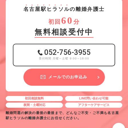
名
古
屋
駅
ヒ
ラ
ソ
ル
の離婚弁護士
60
初回
分
無料相談受付中
052-756-3955
受付時間 月曜～土曜 9:00～18:00
メールでのお申込み
初回相談無料
LINE問い合わせ可能
夜間・土曜対応
アフターケアサービス
離婚問題の解決の最後の最後まで、どんなご不安・ご不満も名古屋
駅ヒラソルの離婚弁護士にお任せください。