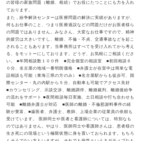
の皆様の家族問題（離婚、相続）でお役にたつことにも力を入れ
ております。
また，紛争解決センターは医療問題の解決に実績がありますが、
何もお仕事のこと、つまり医療過誤などの問題だけがお医者様ら
の問題ではありません。みなさん、大変なお仕事ですので、精神
的疲労は大きいですし、離婚、不倫・不貞、交通事故などを起こ
されることもあります。当事務所はすべてを受け入れてから考え
る、をモットーにしております。どうぞ、お気軽にご相談くださ
い。 ■年間相談数１００件 ■完全個室の相談室 ■初回相談６
０分、名古屋の地域一番明朗価格 ■弁護士が在室中は簡単な電
話相談も可能（東海三県の方のみ） ■名古屋駅からも徒歩可、国
際センター・丸の内駅から５分、自動車も可能でアクセス良好
■カウンセリング、示談交渉、離婚調停、離婚裁判、離婚後紛争
の流れをサポート ■夜間相談毎日実施、土日相談や打ち合わせも
可能 ■離婚弁護士が対応 ■医師の離婚・不倫慰謝料事件の経
験が豊富、■歯医者、弁護士、教師、上場企業の従業員の依頼も
受けています。 医師同士や医者と看護師については、特別なも
のではありません。やはり、医師同士や看護師さんは、患者様の
生き死にの現場という極限状態に身を置いておられます。もちろ
んそうでない方もいますが、それでも病気というネガティブなも