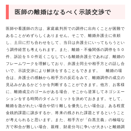
医師の離婚はなるべく示談交渉で
医師や看護師の方は、家庭裁判所での調停に出向くことが困難で
あることがめずらしくありません。そこで、離婚弁護士に依頼
し、土日に打ち合わせをして、当日は弁護士にいってもらうとい
う調停経営も考えられます。また、離婚・不倫関係の調停を５０
件、訴訟を５０件近くこなしている離婚弁護士であれば、離婚の
フレームワークを理解しており、弁護士同士や相手方との話し合
いで、示談交渉により解決をすることもできます。 離婚の場
合は、弁護士の感触から相手方の反応をみて、離婚調停の成立の
見込みがあるかどうかを判断することができます。他方、お客様
に、離婚成立のゴールがある場合、そこから逆算してネゴシエー
ションをする時間のタイムリミットを決めておきます。そして、
離婚を急がれたい場合や切り離しを優先したい場合は、ある程度
金銭的課題に譲歩するか、将来の残された課題とするということ
が考えられると思います。また、相手方が「白黒主義」の極端な
方で和合が難しい場合、親権、財産分与に争いが大きいと離婚調