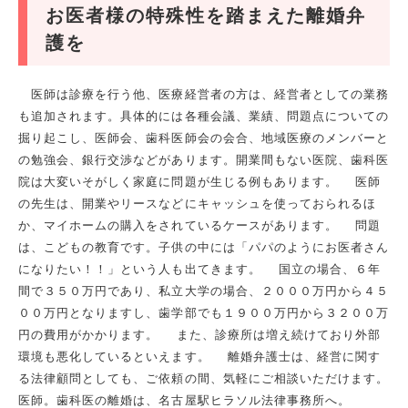
お医者様の特殊性を踏まえた離婚弁
護を
医師は診療を行う他、医療経営者の方は、経営者としての業務
も追加されます。具体的には各種会議、業績、問題点についての
掘り起こし、医師会、歯科医師会の会合、地域医療のメンバーと
の勉強会、銀行交渉などがあります。開業間もない医院、歯科医
院は大変いそがしく家庭に問題が生じる例もあります。 医師
の先生は、開業やリースなどにキャッシュを使っておられるほ
か、マイホームの購入をされているケースがあります。 問題
は、こどもの教育です。子供の中には「パパのようにお医者さん
になりたい！！」という人も出てきます。 国立の場合、６年
間で３５０万円であり、私立大学の場合、２０００万円から４５
００万円となりますし、歯学部でも１９００万円から３２００万
円の費用がかかります。 また、診療所は増え続けており外部
環境も悪化しているといえます。 離婚弁護士は、経営に関す
る法律顧問としても、ご依頼の間、気軽にご相談いただけます。
医師。歯科医の離婚は、名古屋駅ヒラソル法律事務所へ。