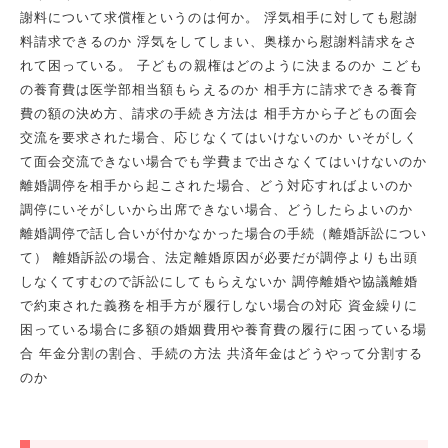
謝料について求償権というのは何か。 浮気相手に対しても慰謝
料請求できるのか 浮気をしてしまい、奥様から慰謝料請求をさ
れて困っている。 子どもの親権はどのように決まるのか こども
の養育費は医学部相当額もらえるのか 相手方に請求できる養育
費の額の決め方、請求の手続き方法は 相手方から子どもの面会
交流を要求された場合、応じなくてはいけないのか いそがしく
て面会交流できない場合でも学費まで出さなくてはいけないのか
離婚調停を相手から起こされた場合、どう対応すればよいのか
調停にいそがしいから出席できない場合、どうしたらよいのか
離婚調停で話し合いが付かなかった場合の手続（離婚訴訟につい
て） 離婚訴訟の場合、法定離婚原因が必要だが調停よりも出頭
しなくてすむので訴訟にしてもらえないか 調停離婚や協議離婚
で約束された義務を相手方が履行しない場合の対応 資金繰りに
困っている場合に多額の婚姻費用や養育費の履行に困っている場
合 年金分割の割合、手続の方法 共済年金はどうやって分割する
のか