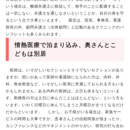
いう場合は、離婚弁護士に相談して、相手のことに配慮すること
は一切しない、弁護士を通しなさいということが、自分の身を守
るという点で大事といえます。 最近は、院長、事務長、看護
師長の外、顧問弁護士（法律顧問）と記載のあるクリニックのパ
ンフレットも多くみられます。
情熱医療で泊まり込み、奥さんとこ
どもは別居
医師は、いそがしいセクションとそうでないセクションがあり
ますが、想いがあって医師や看護師になられた方は、内科、外
科、救命救急など、いそがしい医局に所属しておられる方もいる
かもしれません。ある内科の医師は、土日も休まないといいま
す。勤務医の方は土日に休んだことはほとんどない、という方も
います。いわく日曜日に休んでしまうと月曜日がきつくなるだけ
だからといいます。 しかし、お子様がいる場合は、家族サー
ビスの時間も大事ですが、患者さんとの信頼関係が強まったり、
カンファレンスなどのマネジメントのやりがい、研究の打ち合わ