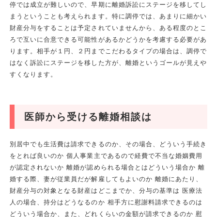
停では成立が難しいので、早期に離婚訴訟にステージを移してし
まうということも考えられます。特に調停では、あまりに細かい
財産分与をすることは予定されていませんから、ある程度のとこ
ろで互いに合意できる可能性があるかどうかを考慮する必要があ
ります。相手が１円、２円までこだわるタイプの場合は、調停で
はなく訴訟にステージを移した方が、離婚というゴールが見えや
すくなります。
医師から受ける離婚相談は
別居中でも生活費は請求できるのか、その場合、どういう手続き
をとれば良いのか 個人事業主であるので経費で不当な婚姻費用
が認定されないか 離婚が認められる場合とはどういう場合か 離
婚する際、妻が従業員だが解雇してもよいのか 離婚にあたり、
財産分与の対象となる財産はどこまでか、分与の基準は 医療法
人の場合、持分はどうなるのか 相手方に慰謝料請求できるのは
どういう場合か、また、どれくらいの金額が請求できるのか 慰