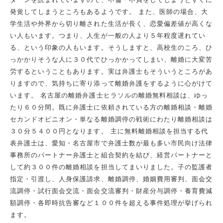
発覚してしまうところもあるようです。 また、医師の場合、大
学生活や外界から切り離された生活が長く、恋愛偏差値が高くな
い人もいます。つまり、人生が一般の人より５年程度遅れてい
る、という印象の人もいます。そうしますと、高校生のころ、ひ
っかかりそうな人に３０代でひっかかってしまい、離婚に大変苦
労するということもあります。実は弁護士もそういうところがあ
りますので、気持ちに寄り添って離婚弁護をするように心がけて
います。 名古屋の離婚弁護士ヒラソルの離婚無料相談は、ゆっ
たり６０分間。既に弁護士に依頼されている方の離婚相談・離婚
セカンドオピニオン・単なる離婚調停の戦術にわたり離婚相談は
３０分５４００円となります。 主に無料離婚相談を担当する代
表弁護士は、愛知・名古屋市で弁護士数が最も多い市民向け法律
事務所のパートナー弁護士と組合契約を結び、経営パートナーと
して約３００件の離婚相談を担当してまいりました。子の監護者
指定・引渡し、人身保護請求、離婚調停、婚姻費用審判、面会交
流調停・試行面会交流・面会交流審判・財産分与調停・養育費減
額調停・各即時抗告審など１００件を超える事件処理が挙げられ
ます。