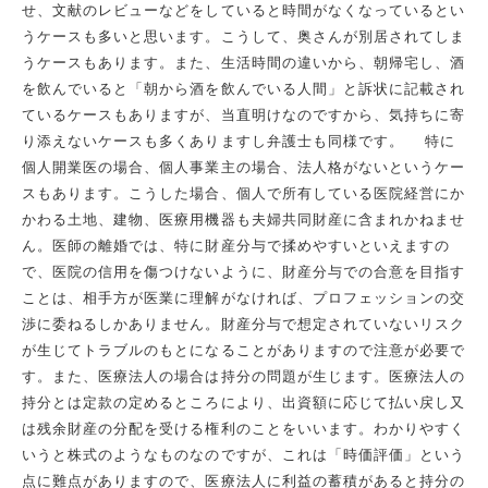
せ、文献のレビューなどをしていると時間がなくなっているとい
うケースも多いと思います。こうして、奥さんが別居されてしま
うケースもあります。また、生活時間の違いから、朝帰宅し、酒
を飲んでいると「朝から酒を飲んでいる人間」と訴状に記載され
ているケースもありますが、当直明けなのですから、気持ちに寄
り添えないケースも多くありますし弁護士も同様です。 特に
個人開業医の場合、個人事業主の場合、法人格がないというケー
スもあります。こうした場合、個人で所有している医院経営にか
かわる土地、建物、医療用機器も夫婦共同財産に含まれかねませ
ん。医師の離婚では、特に財産分与で揉めやすいといえますの
で、医院の信用を傷つけないように、財産分与での合意を目指す
ことは、相手方が医業に理解がなければ、プロフェッションの交
渉に委ねるしかありません。財産分与で想定されていないリスク
が生じてトラブルのもとになることがありますので注意が必要で
す。また、医療法人の場合は持分の問題が生じます。医療法人の
持分とは定款の定めるところにより、出資額に応じて払い戻し又
は残余財産の分配を受ける権利のことをいいます。わかりやすく
いうと株式のようなものなのですが、これは「時価評価」という
点に難点がありますので、医療法人に利益の蓄積があると持分の