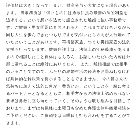
評価額は大きくなってしまい、財産分与が大変になる場合があり
ます。 当事務所は「強いものには勇敢に挑み最善の法的利益を
追求する」という想いを込めて設立された離婚に強い事務所で
す。ご離婚・男女問題に直面されると、これまで助け合いながら
同じ人生を歩んできたつもりですが気付いたら方向が大分離れて
いたということがあります。再構築家族、つまり再婚家庭の法的
支援も行っています。離婚弁護士は、法律上の守秘義務がありま
すので相談したこと自体はもちろん、お話しいただいた内容は外
部に漏れることは絶対にありません。 また、離婚相談では相手
のいることですので、ふたりの結婚生活の経過をお尋ねしなけれ
ば具体的な解決策を提示することもできません。 今の皆さんの
気持ちに加えて法的に何が一番良いか、ということを一緒に考え
るパートナーとなるとともに、相手方からの法律上認められない
要求は勇敢に立ち向かっていく、そのような取り組みを目指して
おります。まずはお気軽に土曜日も含めた弁護士無料離婚相談を
ご予約ください。ご依頼後は日曜日も打ち合わせをすることがで
きます。