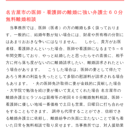
名古屋市の医師・看護師の離婚に強い弁護士６０分
無料離婚相談
当事務所では、医師（医者）の方の離婚も多く扱っておりま
す。一般的に、結婚年数が短い場合には、財産や所有権の分割に
はあまりおおきな争いにはなりません。 しかし、貴方がお医
者様、看護師さんといった場合、医師や看護師になるまで５～６
年間交際しており、やっと結婚したと思ったらその直後に、相手
方に何ら落ち度がないのに離婚請求したい、離婚請求されたとい
う場合があります。 こうした場合は、医師の妻として得たで
あろう将来の利益を失ったとして多額の慰謝料が請求される場合
もあります。 ・夫の医師免許取得に妻が金銭的に貢献した場合
・大学院で勉強を続け妻が働いて支えてくれた場合 名古屋市の
離婚弁護士ヒラソルは親権等の初回６０分離婚無料相談。医師・
看護師に優しい地域一番価格で土日も営業。日曜日に打ち合わせ
をすることもできます。 調停も代理することができ、信頼でき
る離婚弁護士に依頼し、離婚紛争の矢面に立たないことで落ち着
いた日常を無料相談で取り戻せます。当事務所では、対人援助業