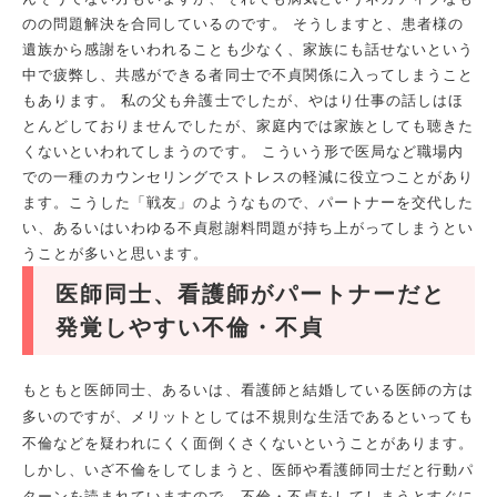
のの問題解決を合同しているのです。 そうしますと、患者様の
遺族から感謝をいわれることも少なく、家族にも話せないという
中で疲弊し、共感ができる者同士で不貞関係に入ってしまうこと
もあります。 私の父も弁護士でしたが、やはり仕事の話しはほ
とんどしておりませんでしたが、家庭内では家族としても聴きた
くないといわれてしまうのです。 こういう形で医局など職場内
での一種のカウンセリングでストレスの軽減に役立つことがあり
ます。こうした「戦友」のようなもので、パートナーを交代した
い、あるいはいわゆる不貞慰謝料問題が持ち上がってしまうとい
うことが多いと思います。
医師同士、看護師がパートナーだと
発覚しやすい不倫・不貞
もともと医師同士、あるいは、看護師と結婚している医師の方は
多いのですが、メリットとしては不規則な生活であるといっても
不倫などを疑われにくく面倒くさくないということがあります。
しかし、いざ不倫をしてしまうと、医師や看護師同士だと行動パ
ターンを読まれていますので、不倫・不貞をしてしまうとすぐに