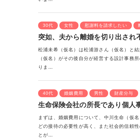
30代
女性
慰謝料を請求したい
突如、夫から離婚を切り出され
松浦未希（仮名）は松浦游さん（仮名）と結
（仮名）がその後自分が経営する設計事務所
りま…
40代
婚姻費用
男性
財産分与
生命保険会社の所長であり個人
まずは、婚姻費用について、中川生命（仮名
どの接待の必要性が高く、また社会的信頼性
とが…