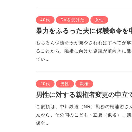
40代
DVを受けた
女性
暴力をふるった夫に保護命令を
もちろん保護命令が発令されればすべてが解
ることから、離婚に向けた協議が前向きに進
てい…
20代
男性
親権
男性に対する親権者変更の申立
ご依頼は、中川鉄道（NR）勤務の松浦游さ
んから、その間のこども・立夏（仮名）、朔
保全…