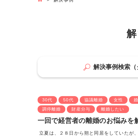
解
解決事例検索（
30代
50代
協議離婚
女性
調停離婚
財産分与
離婚したい
一回で経営者の離婚のお悩みを
立夏は、２８日から朔と同居をしていたが