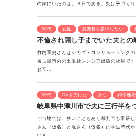
の家にいたのは、３日である。朔は子づくり
30代
女性
慰謝料を請求したい
不倫され隠し子までいた夫との
竹内匡史さんはシカゴ・コンサルティングの
名古屋市内の出版社シンシア出版の社員です
お互…
30代
DVを受けた
女性
調停離婚
岐阜県中津川市で夫に三行半を
ご当地では、狭いこともあり裁判官も常駐し
さん（仮名）と洸さん（仮名）は学生時代か
いま…