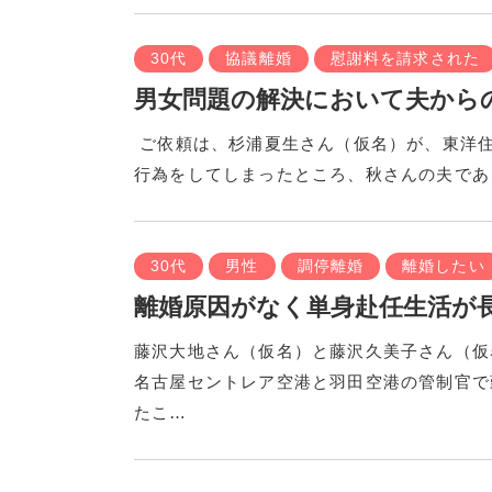
30代
協議離婚
慰謝料を請求された
男女問題の解決において夫から
ご依頼は、杉浦夏生さん（仮名）が、東洋
行為をしてしまったところ、秋さんの夫であ
30代
男性
調停離婚
離婚したい
離婚原因がなく単身赴任生活が
藤沢大地さん（仮名）と藤沢久美子さん（仮
名古屋セントレア空港と羽田空港の管制官で
たこ…