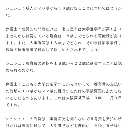
シュシュ：成人が２０歳から１８歳になることについてはどうか
な。
弁護士：感覚的な問題だけど、名古屋市は大学進学率が高くあり
ませんから就労している場合は１８歳までとされる可能性があり
ます。また、人事訴訟は１８歳までとされ、その後は家事事件手
続法の扶養請求で対応して欲しいとされるでしょう。
シュシュ：養育費の終期を１８歳から２２歳に延長することは認
められるのかな。
弁護士：こどもが大学に進学するからといって、養育費の支払い
の終期を１８歳から２２歳に延長するだけの事情変更にあたらな
いとしたものもあります。これは大阪高裁平成１９年１１月９日
ですね。
シュシュ：この判例は、事情変更を知らないで養育費を支払い続
けた非監護親に対して、大学進学などを理由に、再婚し養子縁組