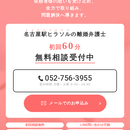
依頼者様の想いを受け止め、
全力で取り組み、
問題解決へ導きます。
名
古
屋
駅
ヒ
ラ
ソ
ル
の離婚弁護士
60
初回
分
無料相談受付中
052-756-3955
受付時間 月曜～土曜 9:00～18:00
メールでのお申込み
初回相談無料
LINE問い合わせ可能