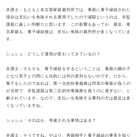
弁護士：もともと名古屋家庭裁判所では、養親に養子縁組された
場合は支払いを免除される運用でしたので減額というのは、非監
護親に厳しい判断だと思います。この影響もあってか、最近、東
京家裁も、養子縁組後は、支払い免除の裁判所が多くなっていま
す。
シュシュ：どうして運用が変わってきているの？
弁護士：そもそも、養子縁組をするということは、養親の嫡出子
となり実子との間にも法的には何の差別もないのです。だから、
養子をしたのであれば、第一次的扶養義務は同居の養親が負うの
が当然で、非監護親は第二次的扶養義務を負うのに過ぎない、と
解されています。なので、支払いを免除する審判の方は最近は多
くなっていますね。
シュシュ：そのほか、考慮される事情はある？
弁護士：そうですね。やはり、再婚相手と養子縁組の事実を知り