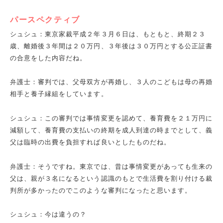
パースペクティブ
シュシュ：東京家裁平成２年３月６日は、もともと、終期２３
歳、離婚後３年間は２０万円、３年後は３０万円とする公正証書
の合意をした内容だね。
弁護士：審判では、父母双方が再婚し、３人のこどもは母の再婚
相手と養子縁組をしています。
シュシュ：この審判では事情変更を認めて、養育費を２１万円に
減額して、養育費の支払いの終期を成人到達の時までとして、義
父は臨時の出費を負担すれば良いとしたものだね。
弁護士：そうですね。東京では、昔は事情変更があっても生来の
父は、親が３名になるという認識のもとで生活費を割り付ける裁
判所が多かったのでこのような審判になったと思います。
シュシュ：今は違うの？