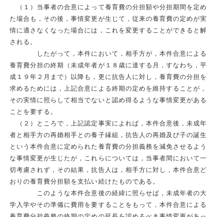
（１）当事者の合意によって養育費の分担額や分担期間を定め
た場合も，その後，事情変更が生じて，従来の養育費の定めが実
情に適さなくなった場合には，これを変更することができると解
される。
したがって，本件において，相手方が，本件合意による
養育費分担の終期（未成年者が１８歳に達する月，すなわち，平
成１９年２月まで）以降も，更に抗告人に対し，養育費の分担を
求めるためには，上記合意による終期の定めを維持することが，
その実情に照らして相当でないと認め得るような事情変更がある
ことを要する。
（２）ところで，上記認定事実によれば，本件合意後，未成年
者と相手方の再婚相手との養子縁組，抗告人の再婚及び子の誕生
という本件合意に定められた養育費の分担義務を減免させるよう
な事情変更が生じたが，これらについては，当事者間において一
切考慮されず，その結果，抗告人は，相手方に対し，本件合意ど
おりの養育費分担額を支払い続けたものである。
このような本件合意後の経緯に照らせば，未成年者の大
学入学やその準備に費用を要することをもって，本件合意による
養育費分担義務の終期の定めの延長を認めるべき事情変更があっ