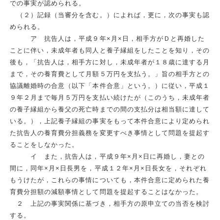
での事実が認められる。
（２）記録（当審分を含む。）によれば，更に，次の事実も認
められる。
ア 抗告人は，平成９年×月×日，相手方がＤと再婚した
ことに伴い，未成年者も同人と養子縁組をしたことを知り，その
後も，「抗告人は，相手方に対し，未成年者が１８歳に達する月
まで，その養育費として月額５万円を支払う。」旨の相手方との
協議離婚時の合意（以下「本件合意」という。）に従い，平成１
９年２月まで毎月５万円を支払い続けたが（このうち，未成年者
の養子縁組から養父の死亡時までの間の支払分は相当額に達して
いる。），上記養子縁組の事実をもって本件合意により定められ
た抗告人の養育費分担義務を変更すべき事情として問題を提起す
ることをしなかった。
イ また，抗告人は，平成９年×月×日に再婚し，妻との
間に，同年×月×日長男を，平成１２年×月×日長女を，それぞれ
もうけたが，これらの事情についても，本件合意に定められた養
育費分担額の減額事情として問題を提起することはなかった。
２ 上記の事実関係に基づき，相手方の原申立ての当否を検討
する。