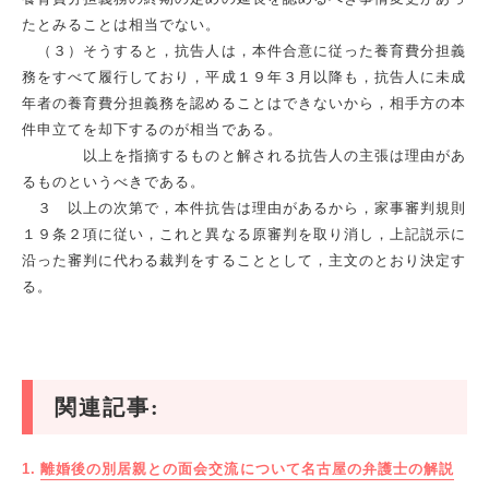
たとみることは相当でない。
（３）そうすると，抗告人は，本件合意に従った養育費分担義
務をすべて履行しており，平成１９年３月以降も，抗告人に未成
年者の養育費分担義務を認めることはできないから，相手方の本
件申立てを却下するのが相当である。
以上を指摘するものと解される抗告人の主張は理由があ
るものというべきである。
３ 以上の次第で，本件抗告は理由があるから，家事審判規則
１９条２項に従い，これと異なる原審判を取り消し，上記説示に
沿った審判に代わる裁判をすることとして，主文のとおり決定す
る。
関連記事:
離婚後の別居親との面会交流について名古屋の弁護士の解説