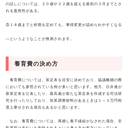
の話しについては、２０歳や２２歳を超える最初の３月までとさ
れる蓋然性がある。
⑤１８歳までと終期を定めても、事情変更が認められやすくなる
―というようなことが推測されます。
養育費の決め方
養育費については、算定表を目安に決めており、協議離婚の際
においても参照されている例が多いと思います。他方、日弁連が
新算定表を公表したり、最高裁が新たな算定表を作成する司法研
究を行ったりしており、加算調整材料があるときは１～３万円程
度上乗せされる場合もあるかと思います。
なお、養育費については、再婚し養子縁組がなされた場合、非
監護親は支払いを免除されるという考え方が有力になっていま