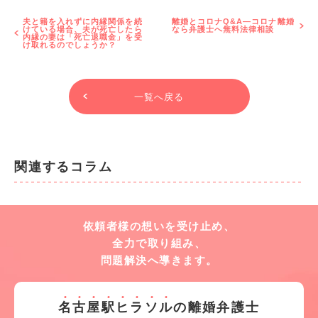
夫と籍を入れずに内縁関係を続
離婚とコロナQ&A―コロナ離婚
けている場合、夫が死亡したら
なら弁護士へ無料法律相談
内縁の妻は「死亡退職金」を受
け取れるのでしょうか？
一覧へ戻る
関連するコラム
依頼者様の想いを受け止め、
全力で取り組み、
問題解決へ導きます。
名
古
屋
駅
ヒ
ラ
ソ
ル
の離婚弁護士