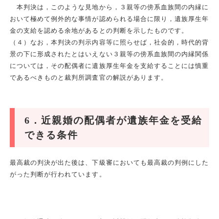
本判決は，このような見地から，３親等の傍系血族間の内縁に
おいて極めて例外的な事情が認められる場合に限り，遺族厚生年
金の支給を認める余地があるとの判断を示したものです。
（４）なお，本判決の判示内容等に照らせば，社会的，時代的背
景の下に形成されたとはいえない３親等の傍系血族間の内縁関係
については，その配偶者に遺族厚生年金を支給することには慎重
であるべきものと裁判所調査官の解説があります。
6
．近親婚の配偶者が遺族年金を受給
できる条件
最高裁の判決が出た後は、下級審においても最高裁の判例にした
がった判断が行われています。