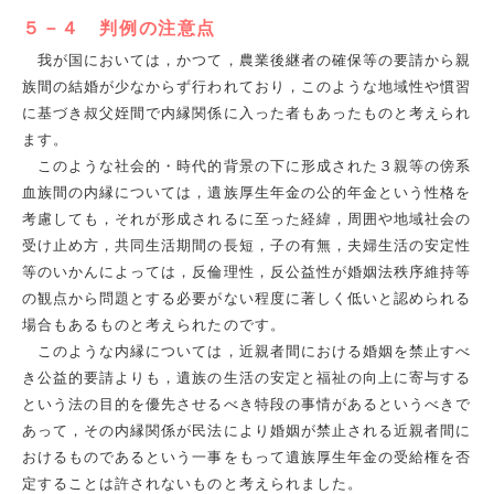
５－４ 判例の注意点
我が国においては，かつて，農業後継者の確保等の要請から親
族間の結婚が少なからず行われており，このような地域性や慣習
に基づき叔父姪間で内縁関係に入った者もあったものと考えられ
ます。
このような社会的・時代的背景の下に形成された３親等の傍系
血族間の内縁については，遺族厚生年金の公的年金という性格を
考慮しても，それが形成されるに至った経緯，周囲や地域社会の
受け止め方，共同生活期間の長短，子の有無，夫婦生活の安定性
等のいかんによっては，反倫理性，反公益性が婚姻法秩序維持等
の観点から問題とする必要がない程度に著しく低いと認められる
場合もあるものと考えられたのです。
このような内縁については，近親者間における婚姻を禁止すべ
き公益的要請よりも，遺族の生活の安定と福祉の向上に寄与する
という法の目的を優先させるべき特段の事情があるというべきで
あって，その内縁関係が民法により婚姻が禁止される近親者間に
おけるものであるという一事をもって遺族厚生年金の受給権を否
定することは許されないものと考えられました。