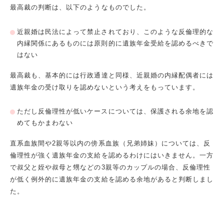
最高裁の判断は、以下のようなものでした。
近親婚は民法によって禁止されており、このような反倫理的な
内縁関係にあるものには原則的に遺族年金受給を認めるべきで
はない
最高裁も、基本的には行政通達と同様、近親婚の内縁配偶者には
遺族年金の受け取りを認めないという考えをもっています。
ただし反倫理性が低いケースについては、保護される余地を認
めてもかまわない
直系血族間や
2
親等以内の傍系血族（兄弟姉妹）については、反
倫理性が強く遺族年金の支給を認めるわけにはいきません。一方
で叔父と姪や叔母と甥などの
3
親等のカップルの場合、反倫理性
が低く例外的に遺族年金の支給を認める余地があると判断しまし
た。