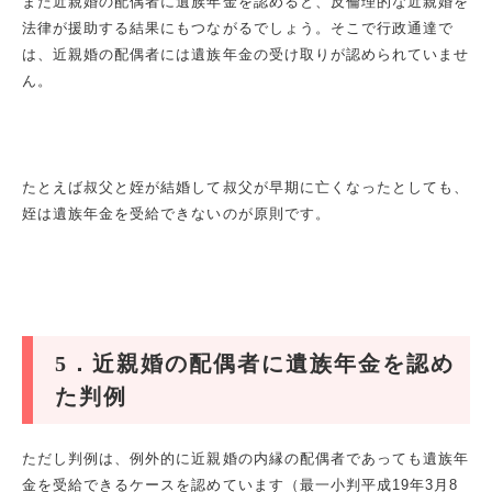
また近親婚の配偶者に遺族年金を認めると、反倫理的な近親婚を
法律が援助する結果にもつながるでしょう。そこで行政通達で
は、近親婚の配偶者には遺族年金の受け取りが認められていませ
ん。
たとえば叔父と姪が結婚して叔父が早期に亡くなったとしても、
姪は遺族年金を受給できないのが原則です。
5
．近親婚の配偶者に遺族年金を認め
た判例
ただし判例は、例外的に近親婚の内縁の配偶者であっても遺族年
金を受給できるケースを認めています（最一小判平成
19
年
3
月
8