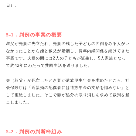
日）。
5-1
．判例の事案の概要
叔父が先妻に先立たれ、先妻の残した子どもの面倒をみる人がい
なかったことから姪と叔父が婚姻し、長年内縁関係を続けてきた
事案です。夫婦の間には
2
人の子どもが誕生し、
5
人家族となっ
て約
42
年にわたって共同生活を送りました。
夫（叔父）が死亡したとき妻が遺族厚生年金を求めたところ、社
会保険庁は「近親婚の配偶者には遺族年金の支給を認めない」と
して拒絶しました。そこで妻が処分の取り消しを求めて裁判を起
こしました。
5-2
．判例の判断枠組み