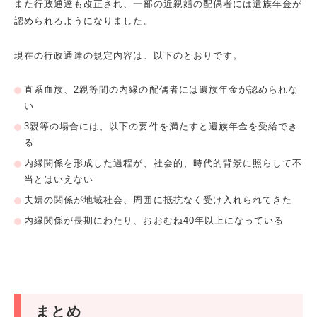
また行政通達も改正され、一部の近親婚の配偶者には遺族年金が
認められるようになりました。
現在の行政通達の規定内容は、以下のとおりです。
直系血族、
2
親等間の内縁の配偶者には遺族年金が認められな
い
3
親等の場合には、以下の要件を満たすと遺族年金を受給でき
る
内縁関係を形成した過程が、社会的、時代的背景に照らして不
当とはいえない
夫婦の関係が地域社会、周囲に抵抗なく受け入れられてきた
内縁関係が長期にわたり、おおむね
40
年以上になっている
まとめ