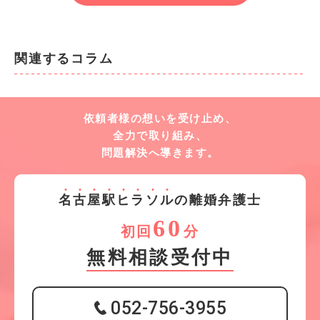
関連するコラム
依頼者様の想いを受け止め、
全力で取り組み、
問題解決へ導きます。
名
古
屋
駅
ヒ
ラ
ソ
ル
の離婚弁護士
60
初回
分
無料相談受付中
052-756-3955