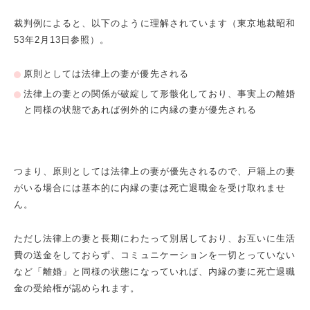
裁判例によると、以下のように理解されています（東京地裁昭和
53
年
2
月
13
日参照）。
原則としては法律上の妻が優先される
法律上の妻との関係が破綻して形骸化しており、事実上の離婚
と同様の状態であれば例外的に内縁の妻が優先される
つまり、原則としては法律上の妻が優先されるので、戸籍上の妻
がいる場合には基本的に内縁の妻は死亡退職金を受け取れませ
ん。
ただし法律上の妻と長期にわたって別居しており、お互いに生活
費の送金をしておらず、コミュニケーションを一切とっていない
など「離婚」と同様の状態になっていれば、内縁の妻に死亡退職
金の受給権が認められます。