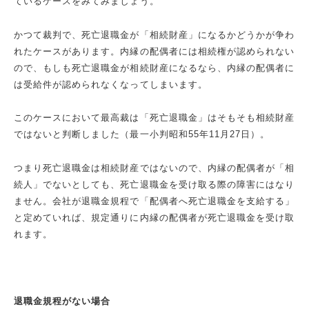
ているケースをみてみましょう。
かつて裁判で、死亡退職金が「相続財産」になるかどうかが争わ
れたケースがあります。内縁の配偶者には相続権が認められない
ので、もしも死亡退職金が相続財産になるなら、内縁の配偶者に
は受給件が認められなくなってしまいます。
このケースにおいて最高裁は「死亡退職金」はそもそも相続財産
ではないと判断しました（最一小判昭和
55
年
11
月
27
日）。
つまり死亡退職金は相続財産ではないので、内縁の配偶者が「相
続人」でないとしても、死亡退職金を受け取る際の障害にはなり
ません。会社が退職金規程で「配偶者へ死亡退職金を支給する」
と定めていれば、規定通りに内縁の配偶者が死亡退職金を受け取
れます。
退職金規程がない場合