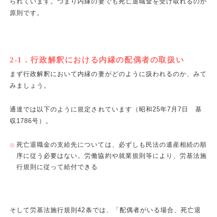
られています。つまり内縁の妻でも死亡退職金を受け取れるのが
原則です。
2-1
．行政解釈における内縁の配偶者の取扱い
まず行政解釈において内縁の妻がどのように扱われるのか、みて
みましょう。
通達では以下のように規定されています（昭和
25
年
7
月
7
日 基
収
1786
号）。
死亡退職金の支給先については、必ずしも民法の遺産相続の順
序に従う必要はない。労働協約や就業規則等により、労基法施
行規則に従って給付できる
そして労基法施行規則
42
条では、「配偶者がいる場合、死亡退