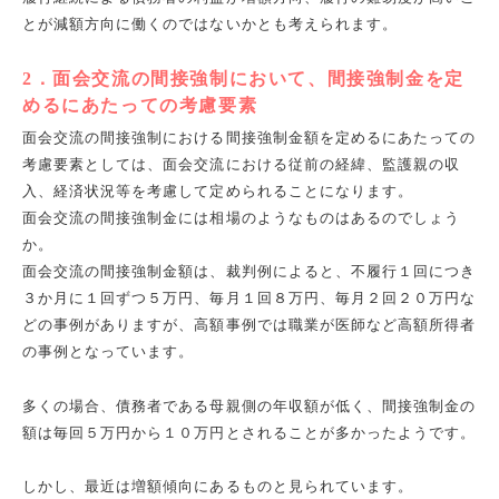
とが減額方向に働くのではないかとも考えられます。
2．面会交流の間接強制において、間接強制金を定
めるにあたっての考慮要素
面会交流の間接強制における間接強制金額を定めるにあたっての
考慮要素としては、面会交流における従前の経緯、監護親の収
入、経済状況等を考慮して定められることになります。
面会交流の間接強制金には相場のようなものはあるのでしょう
か。
面会交流の間接強制金額は、裁判例によると、不履行１回につき
３か月に１回ずつ５万円、毎月１回８万円、毎月２回２０万円な
どの事例がありますが、高額事例では職業が医師など高額所得者
の事例となっています。
多くの場合、債務者である母親側の年収額が低く、間接強制金の
額は毎回５万円から１０万円とされることが多かったようです。
しかし、最近は増額傾向にあるものと見られています。