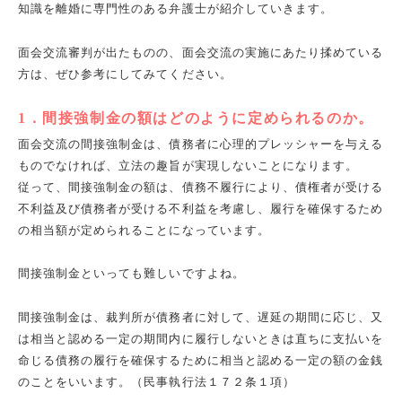
知識を離婚に専門性のある弁護士が紹介していきます。
面会交流審判が出たものの、面会交流の実施にあたり揉めている
方は、ぜひ参考にしてみてください。
1．間接強制金の額はどのように定められるのか。
面会交流の間接強制金は、債務者に心理的プレッシャーを与える
ものでなければ、立法の趣旨が実現しないことになります。
従って、間接強制金の額は、債務不履行により、債権者が受ける
不利益及び債務者が受ける不利益を考慮し、履行を確保するため
の相当額が定められることになっています。
間接強制金といっても難しいですよね。
間接強制金は、裁判所が債務者に対して、遅延の期間に応じ、又
は相当と認める一定の期間内に履行しないときは直ちに支払いを
命じる債務の履行を確保するために相当と認める一定の額の金銭
のことをいいます。（民事執行法１７２条１項）