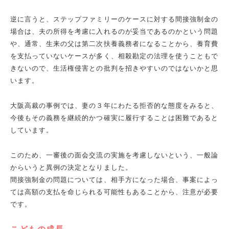
逆に言うと、ステップファミリーのケースに対する間接強制金の
場合は、夫の所得を考慮に入れるのが妥当であるのかという問題
や、通常、生来の父は第二次扶養義務者になることから、養育費
を支払っていないケースが多く、相殺勘定の法理を使うこともで
きないので、生活権侵害との批判を招きやすいのではないかと思
います。
大阪高裁の事例では、妻の３年にわたる拒否的な態度をみると、
今後もその義務を継続的かつ確実に履行することは困難であると
しています。
このため、一審後の面会交流の実施を考慮しないという、一般論
からいうと異例の決定となりました。
間接強制金の問題については、相手方になった場合、事案によっ
ては高額の支払を命じられる可能性もあることから、注意が必要
です。