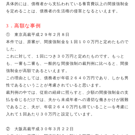
具体的には、債権者から支払われている養育費以上の間接強制金
を定めることは、債務者の生活権の侵害となるといえます。
3．高額な事例
① 東京高裁平成２９年２月８日
本件では、原審が、間接強制金を１回１００万円と定めたもので
した。
これに対して、１回につき３０万円と定めたものです。もっと
も、一審も二審も、一般的な間接強制の裁判例に比べると、間接
強制金が高額であるといえます。
この理由としては、債務者が年収２６４０万円であり、しかも男
性であるということが考慮されていると思います。
裁判例の中では、従前の経緯に照らすと、少額の間接強制金の支
払を命じるだけでは、夫から未成年者への適切な働きかけが困難
であること、夫が、年収２６４０万円も得ていること―を考慮に
入れて１回あたり３０万円と設定しています。
② 大阪高裁平成３０年３月２２日