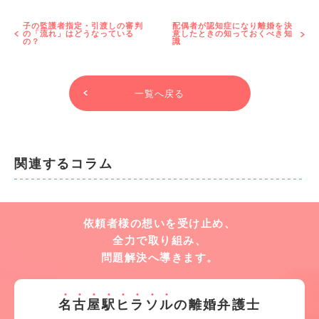
子の監護者指定・引渡しの審判
配偶者が認知症になり離婚を決
の「流れ」はどうなっている
意したときの知っておくべき知
の？
識
一覧へ戻る
関連するコラム
依頼者様の想いを受け止め、
全力で取り組み、
問題解決へ導きます。
名
古
屋
駅
ヒ
ラ
ソ
ル
の離婚弁護士