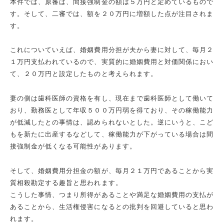
本件では、原審は、間接強制金の額は５万円と定めているもので
す。そして、二審では、額を２０万円に増額した点が注目されま
す。
これについていえば、婚姻費用分担が夫から妻に対して、毎月２
１万円支払われているので、実質的に婚姻費用と対価関係におい
て、２０万円と設定したものと考えられます。
妻の側は歯科医師の資格を有し、現在まで歯科医師として働いて
おり、勤務医として年収５００万円弱を得ており、その稼働能力
が低減したとの事情は、認められないとした。逆にいうと、こど
もを新たに出産するなどして、稼働能力が下がっている場合は間
接強制金が低くなる可能性があります。
そして、婚姻費用分担金の額が、毎月２１万円であることから実
質相殺勘定する趣旨と思われます。
こうした事情、つまり所得があることや満足な婚姻費用の支払が
あることから、生活権侵害になるとの批判を回避していると思わ
れます。