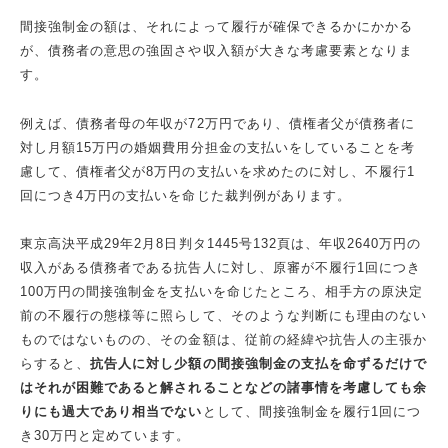
間接強制金の額は、それによって履行が確保できるかにかかる
が、債務者の意思の強固さや収入額が大きな考慮要素となりま
す。
例えば、債務者母の年収が72万円であり、債権者父が債務者に
対し月額15万円の婚姻費用分担金の支払いをしていることを考
慮して、債権者父が8万円の支払いを求めたのに対し、不履行1
回につき4万円の支払いを命じた裁判例があります。
東京高決平成29年2月8日判タ1445号132頁は、年収2640万円の
収入がある債務者である抗告人に対し、原審が不履行1回につき
100万円の間接強制金を支払いを命じたところ、相手方の原決定
前の不履行の態様等に照らして、そのような判断にも理由のない
ものではないものの、その金額は、従前の経緯や抗告人の主張か
らすると、
抗告人に対し少額の間接強制金の支払を命ずるだけで
はそれが困難であると解されることなどの諸事情を考慮しても余
りにも過大であり相当でない
として、間接強制金を履行1回につ
き30万円と定めています。