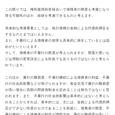
この限りでは、権利濫用的意味合いで債権者の態度も考慮になり
得る可能性のほか、経緯を考慮できるものと考えます。
具体的な考慮要素としては、執行債権が金銭による代償的満足を
するものとまではいえません。
また、不履行による債権者の損害も具体的に発生しているとは認
めがたいといえます。
そして、債務者の不履行の態度が考えられますが、態度が悪いな
どは増額の変更決定による対処でも足りるのではないかと考えら
れています。
このほか、履行の難易度、不履行継続による債務者の利益、不履
行の社会的影響などが挙げられますが、面会交流で履行の難易度
が高い場合に高額の間接強制金を定めることは相当ではないと思
われます。また、不履行の社会的影響は基本的にはないと考えら
れることからすれば、基本的には、主には、金銭による代償的満
足ができない性質のものであることを前提に、債務者の態度、不
履行継続による債務者の利益が増額方向、履行の難易度が高いこ