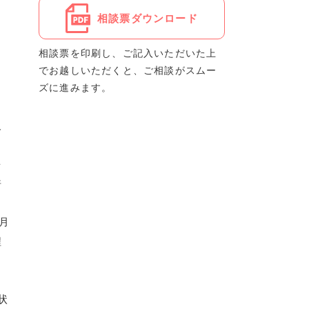
相談票ダウンロード
相談票を印刷し、ご記入いただいた上
でお越しいただくと、ご相談がスムー
ズに進みます。
欠
る
を
許
月
程
，
状