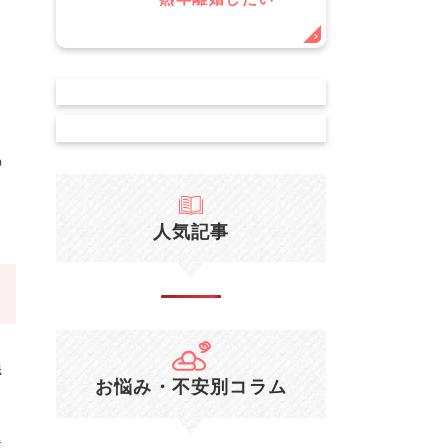
の
人気記事
義
お悩み・不安別コラム
就