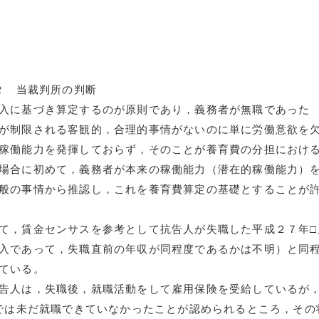
２ 当裁判所の判断
入に基づき算定するのが原則であり，義務者が無職であった
が制限される客観的，合理的事情がないのに単に労働意欲を
稼働能力を発揮しておらず，そのことが養育費の分担におけ
場合に初めて，義務者が本来の稼働能力（潜在的稼働能力）
般の事情から推認し，これを養育費算定の基礎とすることが
賃金センサスを参考として抗告人が失職した平成２７年□
入であって，失職直前の年収が同程度であるかは不明）と同
ている。
人は，失職後，就職活動をして雇用保険を受給しているが
点では未だ就職できていなかったことが認められるところ，その