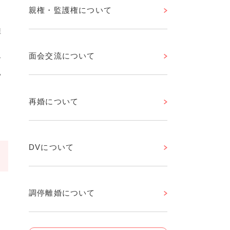
親権・監護権について
推
。
面会交流について
す
い
と
再婚について
。
DVについて
調停離婚について