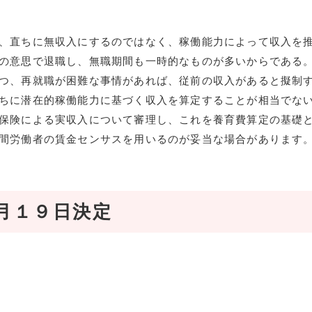
、直ちに無収入にするのではなく、稼働能力によって収入を
の意思で退職し、無職期間も一時的なものが多いからである
つ、再就職が困難な事情があれば、従前の収入があると擬制
ちに潜在的稼働能力に基づく収入を算定することが相当でな
保険による実収入について審理し、これを養育費算定の基礎
間労働者の賃金センサスを用いるのが妥当な場合があります
月１９日決定