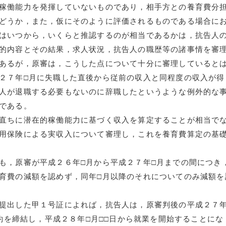
稼働能力を発揮していないものであり，相手方との養育費分
どうか，また，仮にそのように評価されるものである場合に
はいつから，いくらと推認するのが相当であるかは，抗告人
的内容とその結果，求人状況，抗告人の職歴等の諸事情を審
あるが，原審は，こうした点について十分に審理していると
２７年□月に失職した直後から従前の収入と同程度の収入が得
人が退職する必要もないのに辞職したというような例外的な
である。
ちに潜在的稼働能力に基づく収入を算定することが相当で
用保険による実収入について審理し，これを養育費算定の基
原審が平成２６年□月から平成２７年□月までの間につき
育費の減額を認めず，同年□月以降のそれについてのみ減額を
した甲１号証によれば，抗告人は，原審判後の平成２７年
と労働契約を締結し，平成２８年□月□□日から就業を開始することにな