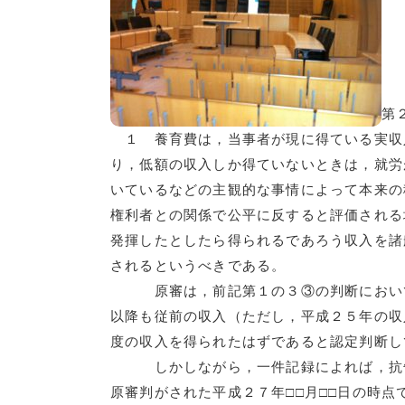
第
１ 養育費は，当事者が現に得ている実収
り，低額の収入しか得ていないときは，就労
いているなどの主観的な事情によって本来の
権利者との関係で公平に反すると評価される
発揮したとしたら得られるであろう収入を諸
されるというべきである。
原審は，前記第１の３③の判断において，
以降も従前の収入（ただし，平成２５年の収
度の収入を得られたはずであると認定判断し
しかしながら，一件記録によれば，抗告
原審判がされた平成２７年□□月□□日の時