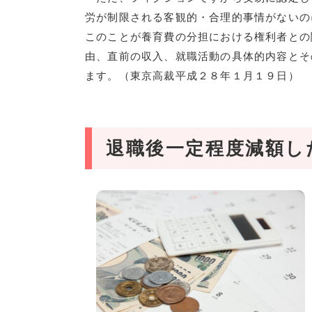
労が制限される客観的・合理的事情がないの
このことが養育費の分担における権利者との
由、直前の収入、就職活動の具体的内容とそ
ます。（東京高裁平成２８年１月１９日）
退職後一定程度減額し