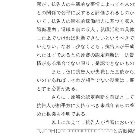
態が，抗告人の主観的な事情によって本来の
との関係で公平に反すると評価されるものか
いて，抗告人の潜在的稼働能力に基づく収入
退職理由，退職直前の収入，就職活動の具体
した上でなければ判断できないというべきで
いえない。なお，少なくとも，抗告人が平成
れたはずであるとの原審の認定判断は，抗告
情がある場合でない限り，是認できないもの
また，仮に抗告人が失職した直後から直
いのであれば，それが相当でない期間は，雇
とする必要がある。
さらに，原審の認定判断を前提としても，
抗告人が相手方に支払うべき未成年者らの養
めた根拠も不明である。
以上に加えて，抗告人が当審において提出
□月□□日に□□□□□□□□□□□□□□□□□