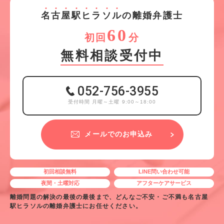
名
古
屋
駅
ヒ
ラ
ソ
ル
の離婚弁護士
60
初回
分
無料相談受付中
052-756-3955
受付時間 月曜～土曜 9:00～18:00
メールでのお申込み
初回相談無料
LINE問い合わせ可能
夜間・土曜対応
アフターケアサービス
離婚問題の解決の最後の最後まで、どんなご不安・ご不満も名古屋
駅ヒラソルの離婚弁護士にお任せください。