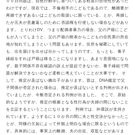
００日問題は、自然行動学に基づいてある程度の合理性があった
わけですが、現在では、不倫相手のこどもであるので、離婚妻が
再婚できずあるいはこどもの取扱いに困っている、とか、再婚し
たが元夫が意趣返しのために否認権を行使しない場合などがあり
ます。 とりわけDV、つまり配偶者暴力の場合、父の戸籍にこど
もが入ってしまうと、父の戸籍の附表からこどもの住民票の所在
地が知れてしまうという問題もあります。住所を秘匿にしていて
も、出生届けを出せば分かってしまうのです。 もっとも、養子
縁組をすれば戸籍は移ることになりますし、あまり意固地になら
ず、親子関係不存在確認の訴えが提起できないか、養子縁組で問
題が解決できないかなど柔軟に考えていくことが大事です。 そ
して、推定が及ばない嫡出子があります。昔は、DNA鑑定で父
子関係が否定された場合は、推定が及ばないとする判例が出され
ていましたが、今般否定される判例が出ました。 そこで、原始
的なようですが、推定の根拠となる性行為が夫婦の間にないこと
を立証するということになります。 判例では、外環説が支持さ
れています。ようするに１０か月の間に夫と性交渉がなかったこ
とが、同棲の欠如によって外観上明白な場合に限るというもので
す。具体的には、事実上の離婚、夫の出征、収監などがありま