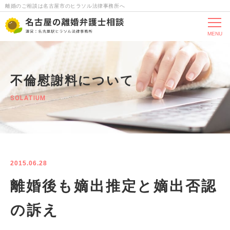
離婚のご相談は名古屋市のヒラソル法律事務所へ
MENU
不倫慰謝料について
SOLATIUM
2015.06.28
離婚後も嫡出推定と嫡出否認
の訴え