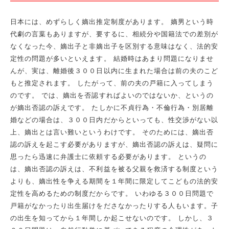
日本には、めずらしく嫡出推定制度があります。 嫡男という時
代劇の言葉もありますが、要するに、相続分や国籍法での差別が
なくなった今、嫡出子と非嫡出子を区別する意味はなく、法的安
定性の問題が多いといえます。 結婚時はあまり問題になりませ
んが、実は、離婚後３００日以内に生まれた場合は前の夫のこど
もと推定されます。 したがって、前の夫の戸籍に入ってしまう
のです。 では、嫡出を否認すればよいのではないか、というの
が嫡出否認の訴えです。 たしかに不貞行為・不倫行為・別居離
婚などの場合は、３００日内だからといっても、性交渉がない以
上、嫡出とは言い難いというわけです。 そのためには、嫡出否
認の訴えを起こす必要がありますが、嫡出否認の訴えは、疑問に
思ったら迅速に弁護士に依頼する必要があります。 というの
は、嫡出否認の訴えは、不利益を被る父親を救済する制度という
よりも、嫡出性を争える期間を１年間に限定してこどもの法的安
定性を高めるための制度だからです。 いわゆる３００日問題で
戸籍がなかったり出生届けをださなかったりする人もいます。子
の出生を知ってから１年間しか起こせないのです。 しかし、３