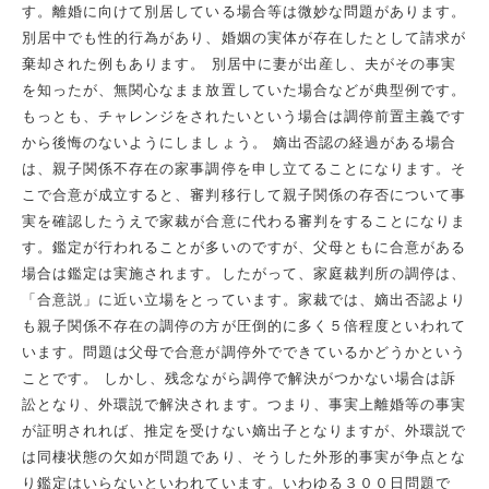
す。離婚に向けて別居している場合等は微妙な問題があります。
別居中でも性的行為があり、婚姻の実体が存在したとして請求が
棄却された例もあります。 別居中に妻が出産し、夫がその事実
を知ったが、無関心なまま放置していた場合などが典型例です。
もっとも、チャレンジをされたいという場合は調停前置主義です
から後悔のないようにしましょう。 嫡出否認の経過がある場合
は、親子関係不存在の家事調停を申し立てることになります。そ
こで合意が成立すると、審判移行して親子関係の存否について事
実を確認したうえで家裁が合意に代わる審判をすることになりま
す。鑑定が行われることが多いのですが、父母ともに合意がある
場合は鑑定は実施されます。したがって、家庭裁判所の調停は、
「合意説」に近い立場をとっています。家裁では、嫡出否認より
も親子関係不存在の調停の方が圧倒的に多く５倍程度といわれて
います。問題は父母で合意が調停外でできているかどうかという
ことです。 しかし、残念ながら調停で解決がつかない場合は訴
訟となり、外環説で解決されます。つまり、事実上離婚等の事実
が証明されれば、推定を受けない嫡出子となりますが、外環説で
は同棲状態の欠如が問題であり、そうした外形的事実が争点とな
り鑑定はいらないといわれています。いわゆる３００日問題で