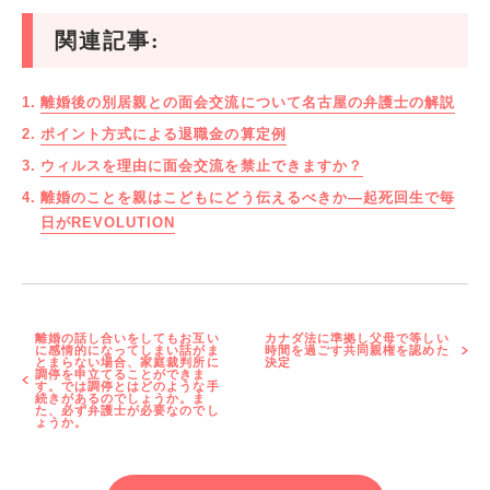
関連記事:
離婚後の別居親との面会交流について名古屋の弁護士の解説
ポイント方式による退職金の算定例
ウィルスを理由に面会交流を禁止できますか？
離婚のことを親はこどもにどう伝えるべきか―起死回生で毎
日がREVOLUTION
離婚の話し合いをしてもお互い
カナダ法に準拠し父母で等しい
に感情的になってしまい話がま
時間を過ごす共同親権を認めた
とまらない場合、家庭裁判所に
決定
調停を申立てることができま
す。では調停とはどのような手
続きがあるのでしょうか。ま
た、必ず弁護士が必要なのでし
ょうか。