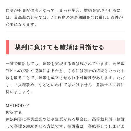
自身が有責配偶者となってしまった場合、離婚を実現させるに
は、最高裁の判例では、7年程度の別居期間を含む厳しい条件が
必要になります。
裁判に負けても離婚は目指せる
一審で敗訴しても、離婚を実現する道は残されています。高等裁
判所への控訴や協議による合意、さらには別居の継続といった手
段を取ることで、離婚を成立させられる可能性があります。ただ
し、「兵糧攻め」などといわれてはいけません。弁護士の助言に
従いましょう。
METHOD 01
控訴する
判決内容に事実誤認や法令違反がある場合に、高等裁判所へ控訴
して審理を継続させる方法です。控訴審は一審結審してしまいま