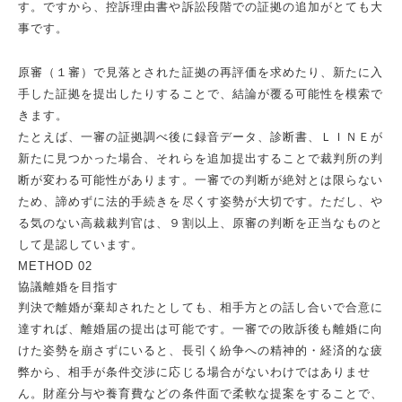
す。ですから、控訴理由書や訴訟段階での証拠の追加がとても大
事です。
原審（１審）で見落とされた証拠の再評価を求めたり、新たに入
手した証拠を提出したりすることで、結論が覆る可能性を模索で
きます。
たとえば、一審の証拠調べ後に録音データ、診断書、ＬＩＮＥが
新たに見つかった場合、それらを追加提出することで裁判所の判
断が変わる可能性があります。一審での判断が絶対とは限らない
ため、諦めずに法的手続きを尽くす姿勢が大切です。ただし、や
る気のない高裁裁判官は、９割以上、原審の判断を正当なものと
して是認しています。
METHOD 02
協議離婚を目指す
判決で離婚が棄却されたとしても、相手方との話し合いで合意に
達すれば、離婚届の提出は可能です。一審での敗訴後も離婚に向
けた姿勢を崩さずにいると、長引く紛争への精神的・経済的な疲
弊から、相手が条件交渉に応じる場合がないわけではありませ
ん。財産分与や養育費などの条件面で柔軟な提案をすることで、