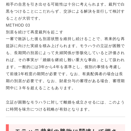
相手の合意を引き出せる可能性は十分に考えられます。裁判で白
黒をつけることにこだわらず、交渉による解決を並行して検討す
ることが大切です。
METHOD 03
別居を続けて再度裁判を起こす
一審で敗訴した後も別居状態を維持し続けることで、将来的な再
提訴に向けた実績を積み上げられます。モラハラの立証が困難で
も、長期間の別居によって夫婦関係が形骸化していると評価され
れば、その事実が「婚姻を継続し難い重大な事由」として扱われ
ます。一般的には3年から4年を基準とし、個別の事情を考慮し
て前後1年程度の期間が必要です。なお、有責配偶者の場合は長
期の別居が必要です。なお、財産分与の審理がある場合、審理期
間中に３年を超えることもあります。
立証が困難なモラハラに対して離婚を成立させるには、このよう
に時間を味方につける戦略が有効となります。