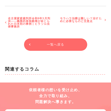
名古屋家庭裁判所令和8年3月判
モラハラ治療は難しい？治すた
決――義務的単独親権が命じら
めに必要なものと注意点
れた日本初の事例 | ヒラソル法
律事務所
一覧へ戻る
関連するコラム
依頼者様の想いを受け止め、
全力で取り組み、
問題解決へ導きます。