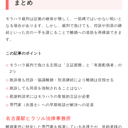
まとめ
モラハラ裁判は証拠の確保が難しく、一筋縄ではいかない戦いと
なる場合があります。しかし、裁判で負けても、控訴や別居の継
続といった次の一手を講じることで離婚への道筋を再構築できま
す。
この記事のポイント
モラハラ裁判で負ける主因は「立証困難」と「有責配偶者」の
2つ
敗訴後も控訴・協議離婚・別居継続により離婚は目指せる
敗訴しても同居を強制されることはない
慰謝料請求にはモラハラの客観的立証が必要
専門家（弁護士）への早期相談が解決への近道
名古屋駅ヒラソル法律事務所
離婚案件に特化した専門書を執筆している弁護士が、依頼者様の