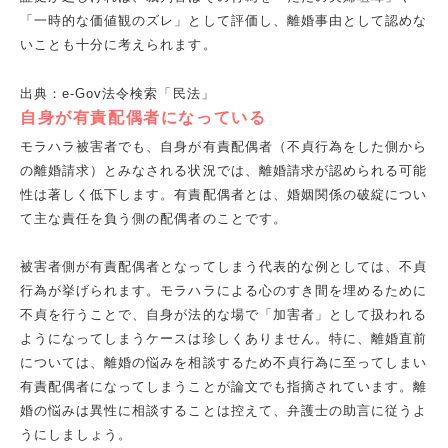
「一時的な価値観のズレ」として評価し、離婚事由として認めな
いことも十分に考えられます。
出典：e-Gov法令検索「民法」
自身が有責配偶者になっている
モラハラ被害者でも、自身が有責配偶者（不貞行為をした側から
の離婚請求）とみなされる状況では、離婚請求が認められる可能
性は著しく低下します。有責配偶者とは、婚姻関係の破綻につい
て主な責任を負う側の配偶者のことです。
被害者側が有責配偶者となってしまう代表的な例としては、不貞
行為が挙げられます。モラハラによる心のすき間を埋めるために
不貞を行うことで、自身が法的な場で「加害者」として扱われる
ようになってしまうケースは珍しくありません。特に、離婚直前
については、離婚の悩みを相談するため不貞行為に至ってしまい
有責配偶者になってしまうことが論文でも指摘されています。離
婚の悩みは異性に相談することは控えて、弁護士の助言に従うよ
うにしましょう。