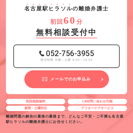
名
古
屋
駅
ヒ
ラ
ソ
ル
の離婚弁護士
60
初回
分
無料相談受付中
052-756-3955
受付時間 月曜～土曜 9:00～18:00
メールでのお申込み
初回相談無料
LINE問い合わせ可能
夜間・土曜対応
アフターケアサービス
離婚問題の解決の最後の最後まで、どんなご不安・ご不満も名古屋
駅ヒラソルの離婚弁護士にお任せください。