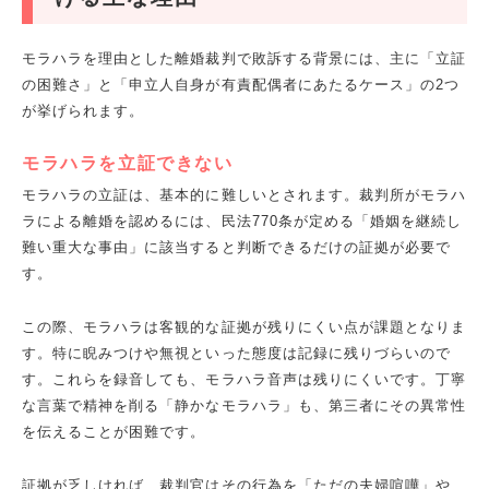
モラハラを理由とした離婚裁判で敗訴する背景には、主に「立証
の困難さ」と「申立人自身が有責配偶者にあたるケース」の2つ
が挙げられます。
モラハラを立証できない
モラハラの立証は、基本的に難しいとされます。裁判所がモラハ
ラによる離婚を認めるには、民法770条が定める「婚姻を継続し
難い重大な事由」に該当すると判断できるだけの証拠が必要で
す。
この際、モラハラは客観的な証拠が残りにくい点が課題となりま
す。特に睨みつけや無視といった態度は記録に残りづらいので
す。これらを録音しても、モラハラ音声は残りにくいです。丁寧
な言葉で精神を削る「静かなモラハラ」も、第三者にその異常性
を伝えることが困難です。
証拠が乏しければ、裁判官はその行為を「ただの夫婦喧嘩」や