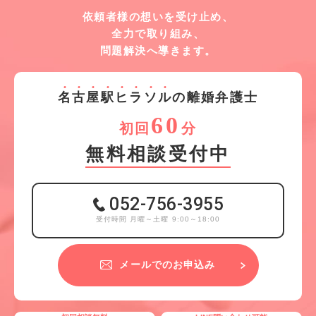
依頼者様の想いを受け止め、
全力で取り組み、
問題解決へ導きます。
名
古
屋
駅
ヒ
ラ
ソ
ル
の離婚弁護士
60
初回
分
無料相談受付中
052-756-3955
受付時間 月曜～土曜 9:00～18:00
メールでのお申込み