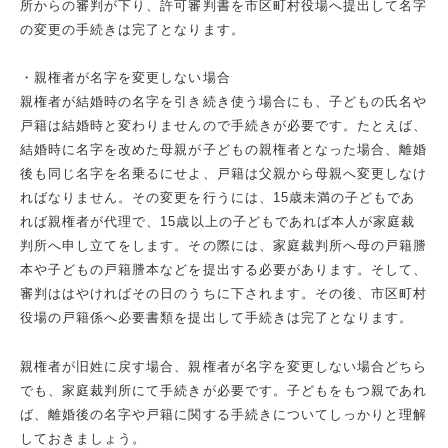
所からの審判が下り、許可審判書を市区町村役場へ提出して名字
の変更の手続きは完了となります。
・親権者が名字を変更しない場合
親権者が結婚時の名字を引き続き使う場合にも、子どもの氏名や
戸籍は結婚時と変わりませんので手続きが必要です。たとえば、
結婚時に名字を改めた母親が子どもの親権者となった場合、離婚
後も同じ名字を名乗るにせよ、戸籍は父親から母親へ変更しなけ
ればなりません。その変更を行うには、15歳未満の子どもであ
れば親権者が代理で、15歳以上の子どもであれば本人が家庭裁
判所へ申し立てをします。その際には、家庭裁判所へ母の戸籍謄
本や子どもの戸籍謄本などを提出する必要があります。そして、
審判ははやければその日のうちに下されます。その後、市区町村
役場の戸籍係へ必要書類を提出して手続きは完了となります。
親権者が旧姓に戻す場合、親権者が名字を変更しない場合どちら
でも、家庭裁判所にて手続きが必要です。子どもをもつ親であれ
ば、離婚後の名字や戸籍に関する手続きについてしっかりと理解
しておきましょう。