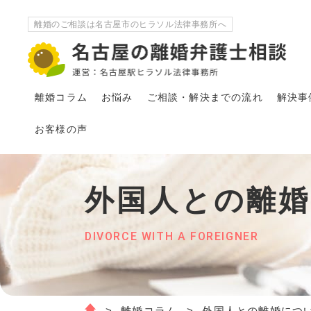
離婚のご相談は名古屋市のヒラソル法律事務所へ
離婚コラム
お悩み
ご相談・解決
まで
の流れ
解決事
お客様の声
外国人との離
DIVORCE WITH A FOREIGNER
離婚コラム
外国人との離婚につ