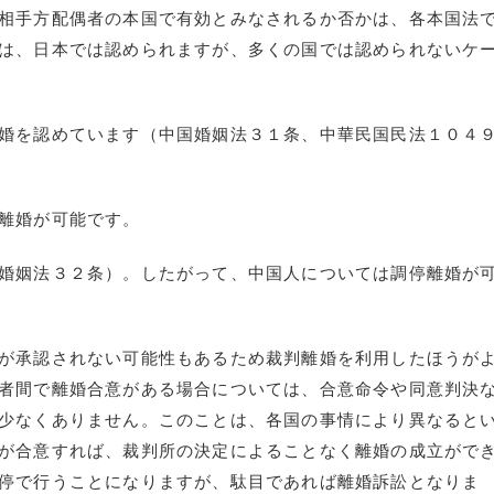
相手方配偶者の本国で有効とみなされるか否かは、各本国法
は、日本では認められますが、多くの国では認められないケ
婚を認めています（中国婚姻法３１条、中華民国民法１０４
離婚が可能です。
婚姻法３２条）。したがって、中国人については調停離婚が
が承認されない可能性もあるため裁判離婚を利用したほうが
者間で離婚合意がある場合については、合意命令や同意判決
少なくありません。このことは、各国の事情により異なると
が合意すれば、裁判所の決定によることなく離婚の成立がで
停で行うことになりますが、駄目であれば離婚訴訟となりま