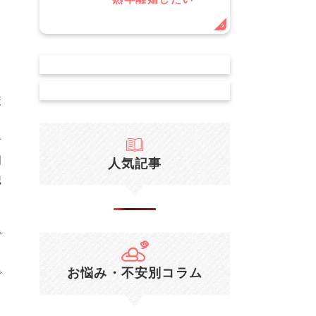
っ
策
者
国
人気記事
識
で
お悩み・不安別コラム
で