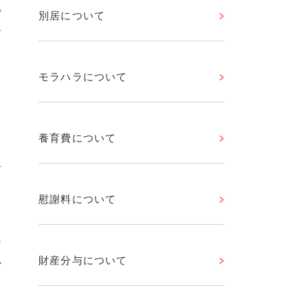
で
別居について
ー
モラハラについて
９
養育費について
可
慰謝料について
よ
な
財産分与について
い
き