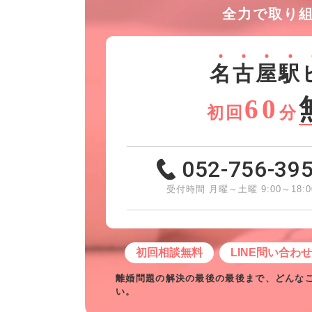
全力で取り
名
古
屋
駅
60
初回
分
052-756-39
受付時間 月曜～土曜 9:00～18:0
初回相談無料
LINE問い合わ
離婚問題の解決の最後の最後まで、どんな
い。