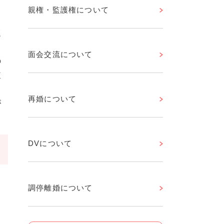
親権・監護権について
題
。
面会交流について
の
監
再婚について
が
DVについて
調停離婚について