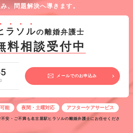
組み、
問題解決へ導きます。
ヒ
ラ
ソ
ル
の離婚弁護士
無料相談受付中
55
メールでのお申込み
0
せ可能
夜間・土曜対応
アフターケアサービス
ご不安・ご不満も名古屋駅ヒラソルの離婚弁護士にお任せくださ