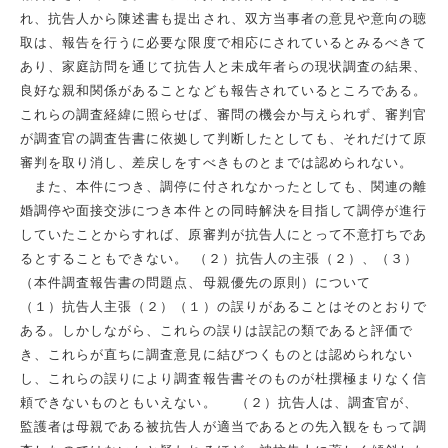
れ、抗告人から陳述書も提出され、双方当事者の意見や意向の聴
取は、報告を行うに必要な限度で相応にされているとみるべきて
あり、家庭訪問を通じて抗告人と未成年者らの現状調査の結果、
良好な親和関係があることなども報告されているところである。
これらの調査経緯に照らせば、審問の機会か与えられず、審判官
が調査官の調査告書に依拠して判断したとしても、それだけて原
審判を取り消し、差戻しをすべきものとまでは認められない。
また、本件につき、調停に付されなかったとしても、関連の離
婚調停や面接交渉につき本件との同時解決を目指して調停が進行
していたことからすれば、原審判が抗告人にとって不意打ちであ
るとすることもできない。 （２）抗告人の主張（２）、（３）
（本件調査報告書の問題点、母親優先の原則）について
（１）抗告人主張（２）（１）の誤りがあることはそのとおりで
ある。しかしながら、これらの誤りは誤記の類であると評価で
き、これらが直ちに調査意見に結びつくものとは認められない
し、これらの誤りにより調査報告書そのものが杜撰極まりなく信
頼できないものともいえない。 （２）抗告人は、調査官が、
監護者は母親である被抗告人が適当であるとの先入観をもって調