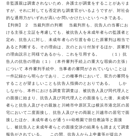
非監護親は調査されないため、弁護士が調査をすることがありま
すが、それに対しても否定的な調査官がいるようですが、対社会
的な通用力がいずれが高いか問いかけたいというべきである。
【判例】 ２ 当裁判所の判断 当裁判所も、抗告人の当審にお
ける主張と立証を考慮しても、被抗告人を未成年者らの監護者と
定め、抗告人に対し、未成年者らの引渡を命じた原審判は相当で
あると判断する。その理由は、次のとおり付加するほか、原審判
の理由説示と同様であるから、これを引用する。 （１）抗
告人の抗告の理由（１）（本件審判手続上の重大な瑕疵の主張）
について 本件審判手続中、当事者の審問がされていないことは
一件記録から明らかであり、この種事件において、双方の審問を
することが望ましいことも抗告人指摘のとおりである。 しか
しながら、本件における調査官調査は、被抗告人及び同代理人と
の面接に始まり、抗告人及び同代理人との面接をした後、未成年
者らと抗告人及びその親族と川崎市中原区又は横浜市港北区の居
宅において二度面接し、抗告人及びその両親と川越市の居宅で面
接したほか、未成年者らが通う○○幼稚園で担任教諭等と面接
し、被抗告人と未成年者らとの面接交渉の結果をも踏まえて調査
報告がされている。 この間、抗告人から上申書等が提出さ