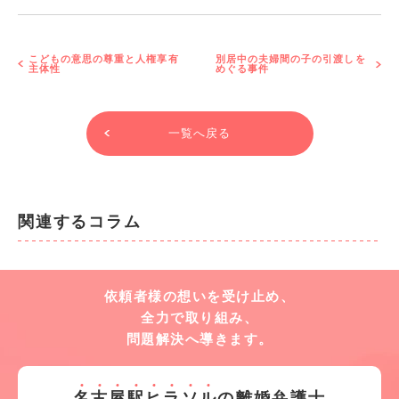
こどもの意思の尊重と人権享有
別居中の夫婦間の子の引渡しを
主体性
めぐる事件
一覧へ戻る
関連するコラム
依頼者様の想いを受け止め、
全力で取り組み、
問題解決へ導きます。
名
古
屋
駅
ヒ
ラ
ソ
ル
の離婚弁護士