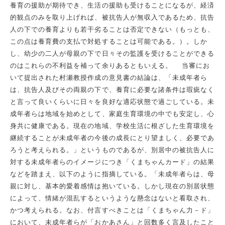
養育の援助が期待でき、生活の援助も受けることになるが、経済
的観点のみを取り上げれば、被抗告人が無収入であるため、抗告
人の下での養育よりも若干劣ることは否定できない（もっとも、
この点は養育費の支払で対処することは可能である。）。しか
し、幼少の二人が母親の下で日々その監護を受けることができる
のはこれらの不利益を補って余りあるともいえる。 当審にお
いて提出された村瀬教授作成の意見書の結論は、「未成年者ら
は、抗告人及びその両親の下で、養育に必要な諸条件は瑕疵なく
と言って良いくらいに日々を良好な適応状態で過ごしている。未
成年者らは地域を始めとして、家庭生育環境の中でも安定し、心
身共に健康である。現在の地域、学校生活に根ざした生育環境を
継続することが未成年者の今後の成長にとり望ましく、必要であ
ろうと考えられる。」というものであるが、別居中の被抗告人に
対する未成年者らのイメージにつき「くまちゃんカード」の結果
などを踏まえ、以下のように指摘している。「未成年者らは、母
親に対し、基本的愛着感情は抱いている。しかし現在の別居状態
によって、情緒が混乱するというような懸念はないと看取され、
かつ考えられる。なお、付言すべきことは「くまちゃん力－ド」
において、未成年者らが「おかあさん」と回数多く言及したこと