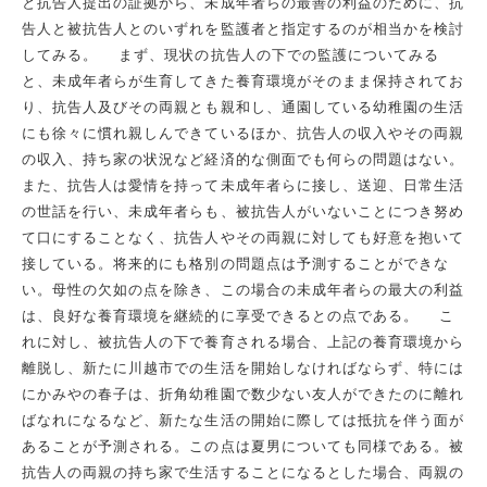
と抗告人提出の証拠から、未成年者らの最善の利益のために、抗
告人と被抗告人とのいずれを監護者と指定するのが相当かを検討
してみる。 まず、現状の抗告人の下での監護についてみる
と、未成年者らが生育してきた養育環境がそのまま保持されてお
り、抗告人及びその両親とも親和し、通園している幼稚園の生活
にも徐々に慣れ親しんできているほか、抗告人の収入やその両親
の収入、持ち家の状況など経済的な側面でも何らの問題はない。
また、抗告人は愛情を持って未成年者らに接し、送迎、日常生活
の世話を行い、未成年者らも、被抗告人がいないことにつき努め
て口にすることなく、抗告人やその両親に対しても好意を抱いて
接している。将来的にも格別の問題点は予測することができな
い。母性の欠如の点を除き、この場合の未成年者らの最大の利益
は、良好な養育環境を継続的に享受できるとの点である。 こ
れに対し、被抗告人の下で養育される場合、上記の養育環境から
離脱し、新たに川越市での生活を開始しなければならず、特には
にかみやの春子は、折角幼稚園で数少ない友人ができたのに離れ
ばなれになるなど、新たな生活の開始に際しては抵抗を伴う面が
あることが予測される。この点は夏男についても同様である。被
抗告人の両親の持ち家で生活することになるとした場合、両親の