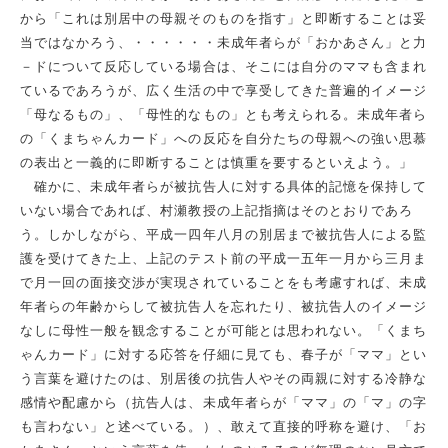
から「これは別居中の母親そのものを指す」と即断することは妥
当ではなかろう、・・・・・・未成年者らが「おかあさん」と力
－ドについて反応している場合は、そこには自分のママも含まれ
ているであろうが、広く生活の中で享受してきた普遍的イメージ
「母なるもの」、「母性的なもの」とも考えられる。未成年者ら
の「くまちゃんカード」への反応を自分たちの母親への強い思慕
の表出と一義的に即断することは慎重を要するといえよう。」
確かに、未成年者らが被抗告人に対する具体的記憶を保持して
いない場合であれば、村瀬教授の上記指摘はそのとおりであろ
う。しかしながら、平成一四年八月の別居まで被抗告人による監
護を受けてきた上、上記のテスト前の平成一五年一月から三月ま
で月一回の面接交渉が実現されていることをも考慮すれば、未成
年者らの年齢からして被抗告人を忘れたり、被抗告人のイメージ
なしに母性一般を観念することが可能とは思われない。「くまち
ゃんカード」に対する応答を仔細に見ても、春子が「ママ」とい
う言葉を避けたのは、別居後の抗告人やその両親に対する冷静な
感情や配慮から（抗告人は、未成年者らが「ママ」の「マ」の字
も言わない」と述べている。）、敢えて直接的呼称を避け、「お