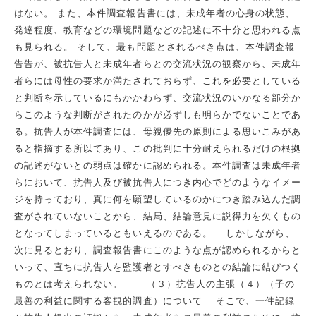
はない。 また、本件調査報告書には、未成年者の心身の状態、
発達程度、教育などの環境問題などの記述に不十分と思われる点
も見られる。 そして、最も問題とされるべき点は、本件調査報
告告が、被抗告人と未成年者らとの交流状況の観察から、未成年
者らには母性の要求か満たされておらず、これを必要としている
と判断を示しているにもかかわらず、交流状況のいかなる部分か
らこのような判断がされたのかが必ずしも明らかでないことであ
る。抗告人が本件調査には、母親優先の原則による思いこみがあ
ると指摘する所以てあり、この批判に十分耐えられるだけの根拠
の記述がないとの弱点は確かに認められる。本件調査は未成年者
らにおいて、抗告人及び被抗告人につき内心でどのようなイメー
ジを持っており、真に何を願望しているのかにつき踏み込んだ調
査がされていないことから、結局、結論意見に説得力を欠くもの
となってしまっているともいえるのである。 しかしながら、
次に見るとおり、調査報告書にこのような点が認められるからと
いって、直ちに抗告人を監護者とすべきものとの結論に結びつく
ものとは考えられない。 （３）抗告人の主張（４）（子の
最善の利益に関する客観的調査）について そこで、一件記録