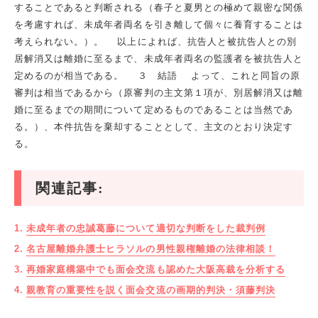
することであると判断される（春子と夏男との極めて親密な関係
を考慮すれば、未成年者両名を引き離して個々に養育することは
考えられない。）。 以上によれば、抗告人と被抗告人との別
居解消又は離婚に至るまで、未成年者両名の監護者を被抗告人と
定めるのが相当である。 ３ 結語 よって、これと同旨の原
審判は相当であるから（原審判の主文第１項が、別居解消又は離
婚に至るまでの期間について定めるものであることは当然であ
る。）、本件抗告を棄却することとして、主文のとおり決定す
る。
関連記事:
未成年者の忠誠葛藤について適切な判断をした裁判例
名古屋離婚弁護士ヒラソルの男性親権離婚の法律相談！
再婚家庭構築中でも面会交流も認めた大阪高裁を分析する
親教育の重要性を説く面会交流の画期的判決・須藤判決