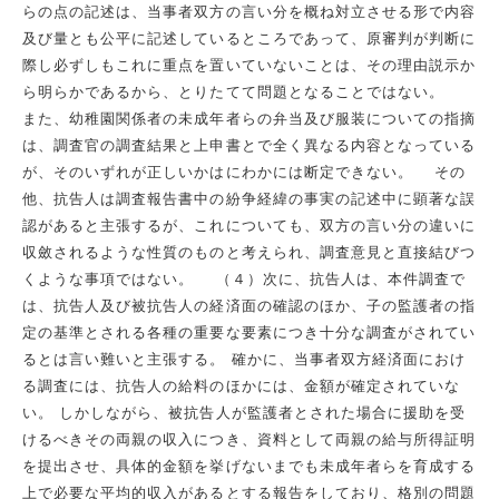
らの点の記述は、当事者双方の言い分を概ね対立させる形で内容
及び量とも公平に記述しているところであって、原審判が判断に
際し必ずしもこれに重点を置いていないことは、その理由説示か
ら明らかであるから、とりたてて問題となることではない。
また、幼稚園関係者の未成年者らの弁当及び服装についての指摘
は、調査官の調査結果と上申書とで全く異なる内容となっている
が、そのいずれが正しいかはにわかには断定できない。 その
他、抗告人は調査報告書中の紛争経緯の事実の記述中に顕著な誤
認があると主張するが、これについても、双方の言い分の違いに
収斂されるような性質のものと考えられ、調査意見と直接結びつ
くような事項ではない。 （４）次に、抗告人は、本件調査で
は、抗告人及び被抗告人の経済面の確認のほか、子の監護者の指
定の基準とされる各種の重要な要素につき十分な調査がされてい
るとは言い難いと主張する。 確かに、当事者双方経済面におけ
る調査には、抗告人の給料のほかには、金額が確定されていな
い。 しかしながら、被抗告人が監護者とされた場合に援助を受
けるべきその両親の収入につき、資料として両親の給与所得証明
を提出させ、具体的金額を挙げないまでも未成年者らを育成する
上で必要な平均的収入があるとする報告をしており、格別の問題