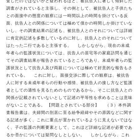
査したのではないかと疑われるほど、被抗告人に著しく傾斜した
調査がされていると主張し、その例として、被抗告人と子供たち
との面接中の態度の観察には一時間以上の時間を掛けている反
面、抗告人との関係については極めて僅かの時間しか掛けていな
いし、その調査結果の記述も、被抗告人とのそれについては詳細
に肯定的記述を多数しているのに対し、抗告人とのそれについて
はたった二行であると主張する。 しかしながら、現在の未成
年者らの監護状況については、抗告人の居宅等の家庭訪問を通じ
てその調査結果が報告されているところであり、未成年者らの監
護状況として抗告人及び両親については極めて好意的な報告もさ
れている。 これに対し、面接交渉に際しての観察は、被抗告
人に対する未成年者らの行動や感情、被抗告人の接し方など監護
者としての適性を見るためのものであるから、そこに抗告人との
関係が記載されていないとして記述の平等性を求めることは意味
がないことである。 【問題とされている部分】 （３）本件調
査報告書は、夫婦間の別居に至る紛争経緯やその原因などに関す
る記述が多く、これに重点が置かれているように見えないではな
く、子の監護の判断要素として、これほど詳細な記述が必要であ
るか否かについては疑問なしとしない。 しかしながら、これ