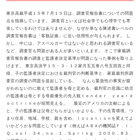
東京高裁平成１５年７月１５日は、調査官報告書についての問題
点を指摘しています。 調査官といえば社会学でも心理学でも専
攻しているわけではありませんが、なぜか単なる陳述書レベルの
調査官報告書は「客観証拠」に近い信用性が与えられます。 し
かし、中には、アスペルガーではないかと思われる調査官もいる
など、調査官も問題がある人が多いといえます。 そこで家裁調
査官報告書の調査と監護者決定基準が問題になった事例を取り上
げます。 東京高決平１５・３・１２家月五五巻八号五四頁と同
様、子の監護者決定における裁判官の判断基準と、家庭裁判所調
査官の調査の問題を提起している。 なんら緊急性の事実が窺
がわれないのに敢えて監護者を母と定める、裁判官の意識に幼児
の監護者は母とする母親優先の先入観ｔｅｎｄｅｒ ｙｅａｒｄ
ｏｃｔｒｉｎｅが垣間見える。 最近のアメリカの文献による
と、子の監護者は父母どちらがよいかよりも、子の生育環境、つ
まり住居、地域、学校、親を含め、ｌｏｃａｔｉｏｎを変えてよ
いかどうかを問題としています（例えばＡＢＡの機関誌Ｆ．ｌ．
Ｑ．ｖｏｌ．３４，ｎｏ．１．Ｓｐｒｉｎｇ ２０００，８３．