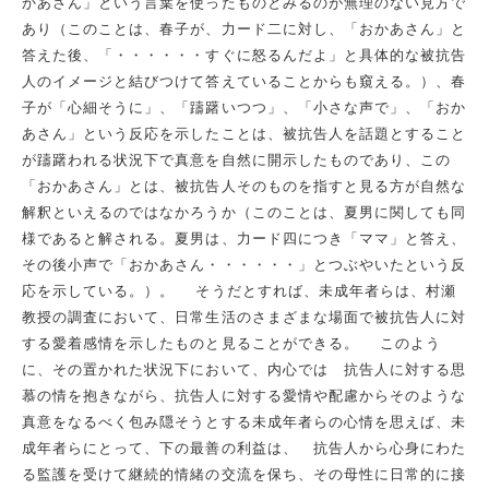
かあさん」という言葉を使ったものとみるのが無理のない見方で
あり（このことは、春子が、力ード二に対し、「おかあさん」と
答えた後、「・・・・・・すぐに怒るんだよ」と具体的な被抗告
人のイメージと結びつけて答えていることからも窺える。）、春
子が「心細そうに」、「躊躇いつつ」、「小さな声で」、「おか
あさん」という反応を示したことは、被抗告人を話題とすること
が躊躇われる状況下で真意を自然に開示したものであり、この
「おかあさん」とは、被抗告人そのものを指すと見る方が自然な
解釈といえるのではなかろうか（このことは、夏男に関しても同
様であると解される。夏男は、力ード四につき「ママ」と答え、
その後小声で「おかあさん・・・・・・」とつぶやいたという反
応を示している。）。 そうだとすれば、未成年者らは、村瀬
教授の調査において、日常生活のさまざまな場面で被抗告人に対
する愛着感情を示したものと見ることができる。 このよう
に、その置かれた状況下において、内心では 抗告人に対する思
慕の情を抱きながら、抗告人に対する愛情や配慮からそのような
真意をなるべく包み隠そうとする未成年者らの心情を思えば、未
成年者らにとって、下の最善の利益は、 抗告人から心身にわた
る監護を受けて継続的情緒の交流を保ち、その母性に日常的に接