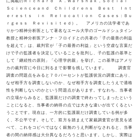
に掲載のＲｉｃｈａｒｄ Ａ．Ｗａｒｓｈａｋ，Ｓｏｃｉａｌ
Ｓｃｉｅｎｃｅａｎｄ Ｃｈｉｌｄｒｅｎｓ Ｂｅｓｔ Ｉｎｔ
ｅｒｅｓｔｓ ｉｎ Ｒｅｌｏｃａｔｉｏｎ Ｃａｓｅｓ：Ｂｕ
ｒｇｅｓｓ Ｒｅｖｉｓｉｔｅｄ）。 アメリカの法学者であ
りかつ精神分析医として著名なエール大学のゴールドシュタイン
教授と精神分析医アンナ・フロイドとの共著の「子の最善の利益
を超えて」は、裁判官が「子の最善の利益」という空虚な言葉だ
けで子の監護者を決定していることを批判し、子の監護の基準と
して「継続性の原則」「心理学的親」を挙げ、この基準はアメリ
カの裁判官に今日に到るまで影響を残しています。 調査官
調査の問題点をみると７０パーセントが監護状況の調査にあり、
なぜ相手方を調査しないのか、なぜ相手方を調査したうえで適格
性を判断しないのかという問題点があります。すなわち、当事者
の立場からみると、監護親だけの調査で終わってしまったという
ことになると、当事者の納得の点では大きな違いが出てくるとい
うことです。現在は、一方的に監護親だけ調査している例が多
く、不公平です。そして、双方を踏まえて家裁調査官が意見を述
べて、これをコピペではなく銀無のうえ判断がなされると、当事
者の間の納得感は大分異なるだろうと思います。しかし、実際は