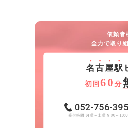
依頼者
全力で取り
名
古
屋
駅
60
初回
分
052-756-39
受付時間 月曜～土曜 9:00～18:0