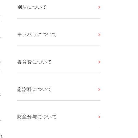
別居について
上
す
し
モラハラについて
万
養育費について
産
例
慰謝料について
が
財産分与について
れ
、
１