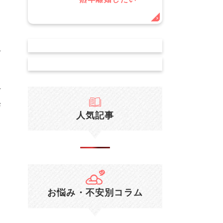
１
出
有
万
与
人気記事
お悩み・不安別コラム
１
２