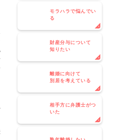
モラハラで悩んでい
る
を
て
財産分与について
知りたい
め
す
な
離婚に向けて
別居を考えている
相手方に弁護士がつ
得
いた
産
熟年離婚したい