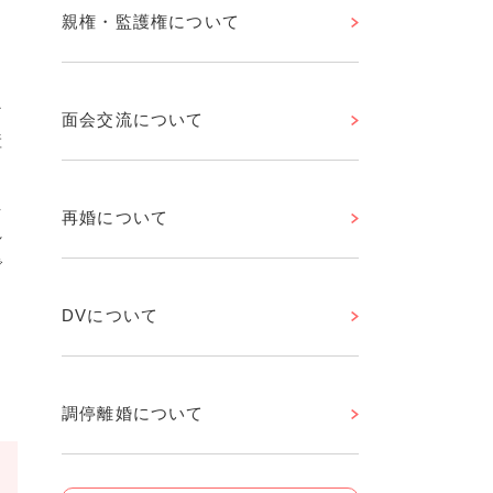
親権・監護権について
る
な
面会交流について
産
え
再婚について
れ
で
DVについて
調停離婚について