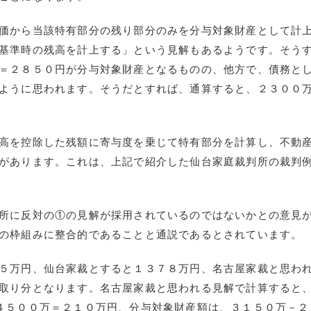
価から当該特有部分の残り部分のみを分与対象財産として計
基準時の残高を計上する」という見解もあるようです。そう
＝２８５０円が分与対象財産となるものの、他方で、債務と
ように思われます。そうだとすれば、通算すると、２３００
高を控除した残額に寄与度を乗じて特有部分を計算し、不動
があります。これは、上記で紹介した仙台家庭裁判所の裁判
所に反対の①の見解が採用されているのではないかとの意見
の枠組みに整合的であることと通説であるとされています。
５万円、仙台家裁とすると１３７８万円、名古屋家裁と思わ
取り分となります。名古屋家裁と思われる見解で計算すると
４５００万＝２１０万円、分与対象財産額は、３１５０万－２