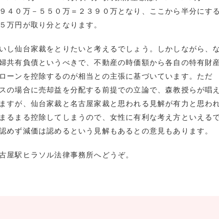
９４０万－５５０万＝２３９０万となり、ここから半分にす
５万円が取り分となります。
いし仙台家裁をとりたいと考えるでしょう。しかしながら、
婦共有負債というべきで、不動産の時価額から各自の特有財
ローンを控除するのが相当との主張に基づいています。ただ
スの場合に売却益を分配する前提での立論で、森教授らが唱
ますが、仙台家裁と名古屋家裁と思われる見解が有力と思わ
まるまる控除してしまうので、女性に有利な考え方といえる
認めず減価は認めるという見解もあるとの意見もあります。
古屋駅ヒラソル法律事務所へどうぞ。