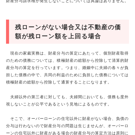
財産分与請求権が発生しないことについては異論はありません。
残ローンがない場合又は不動産の価
額が残ローン額を上回る場合
現在の家裁実務は、財産分与の算定にあたって、個別財産取得
のための債務については、積極財産の総額から控除して清算的財
産分与の算定を行っています。つまり、婚姻中に夫婦の各々が負
担した債務の中で、共同の利益のために負担した債務については
積極財産の総額から控除して通算することになります。
夫婦以外の第三者に対しても、夫婦間においても、債務も度外
視しないことが公平であるという見地によるものです。
そこで、オーバーローンの住宅以外に財産がない場合、負債の
分与は行わないので財産分与の問題は生じませんが、オーバーロ
ーンの住宅以外に財産がある場合の財産分与の算定方法は原則に