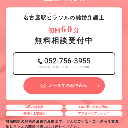
名
古
屋
駅
ヒ
ラ
ソ
ル
の離婚弁護士
60
初回
分
無料相談受付中
052-756-3955
受付時間 月曜～土曜 9:00～18:00
メールでのお申込み
初回相談無料
LINE問い合わせ可能
夜間・土曜対応
アフターケアサービス
離婚問題の解決の最後の最後まで、どんなご不安・ご不満も名古屋
駅ヒラソルの離婚弁護士にお任せください。