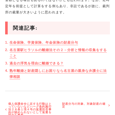
定年を前提として計算をする例もあり、非訟であるが故に、裁判
所の裁量が大きいように思われます。
関連記事:
生命保険、学資保険、年金保険の財産分与
名古屋駅ヒラソルの離婚法その２－分析と情報の収集をする
こと
過去の浮気を理由に離婚できる？
熟年離婚と財産隠しにお困りなら名古屋の親身な弁護士に法
律相談
個人保護命令に反する行動はと
財産分与の対象、対象財産の確
っていないなどハーグ条約施行
定
法２８条１項４号の返還拒否事
由が認められないとして返還を