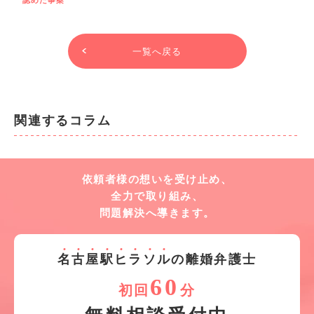
認めた事案
一覧へ戻る
関連するコラム
依頼者様の想いを受け止め、
全力で取り組み、
問題解決へ導きます。
名
古
屋
駅
ヒ
ラ
ソ
ル
の離婚弁護士
60
初回
分