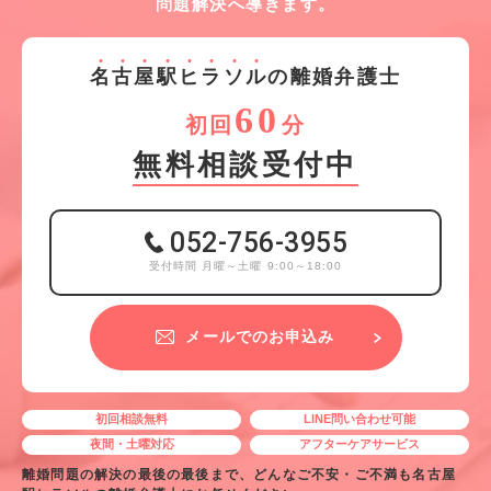
問題解決へ導きます。
名
古
屋
駅
ヒ
ラ
ソ
ル
の離婚弁護士
60
初回
分
無料相談受付中
052-756-3955
受付時間 月曜～土曜 9:00～18:00
メールでのお申込み
初回相談無料
LINE問い合わせ可能
夜間・土曜対応
アフターケアサービス
離婚問題の解決の最後の最後まで、どんなご不安・ご不満も名古屋