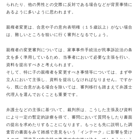
られたり、他の男性との交際に反対である場合などが背景事情に
あるように多いように思われます。
親権者変更は、合意や子の意向表明権（１５歳以上）がない場合
は、難しいところを狙いに行く審判となるでしょう。
親権者の変更審判については、家事事件手続法が民事訴訟法の条
文を多く準用しているため、当事者において必要な主張を行い、
資料を提出すべきと考えられます。
そして、特に子の親権者を変更すべき事情等については、まず申
立人において主張し、資料を提出しなければなりません。ですか
ら、既に合意がある場合を除いては、審判移行も踏まえて弁護士
代理人を選んでおくことも重要です。
弁護士などの主張に基づいて、裁判所は、こうした主張及び資料
により一定の暫定的診療を得て、審問において質問をしたり書面
の提出を求めたりすることになります。もっとも先に説明した調
査官の書面をみて雑感で意見をいう「インテーク」に影響を受け