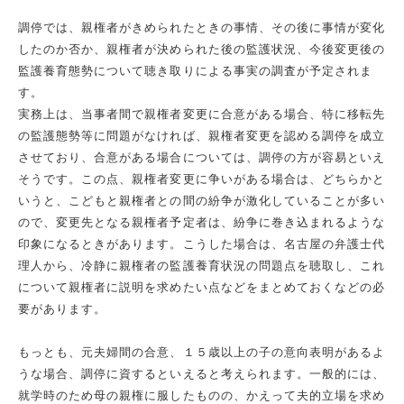
調停では、親権者がきめられたときの事情、その後に事情が変化
したのか否か、親権者が決められた後の監護状況、今後変更後の
監護養育態勢について聴き取りによる事実の調査が予定されま
す。
実務上は、当事者間で親権者変更に合意がある場合、特に移転先
の監護態勢等に問題がなければ、親権者変更を認める調停を成立
させており、合意がある場合については、調停の方が容易といえ
そうです。この点、親権者変更に争いがある場合は、どちらかと
いうと、こどもと親権者との間の紛争が激化していることが多い
ので、変更先となる親権者予定者は、紛争に巻き込まれるような
印象になるときがあります。こうした場合は、名古屋の弁護士代
理人から、冷静に親権者の監護養育状況の問題点を聴取し、これ
について親権者に説明を求めたい点などをまとめておくなどの必
要があります。
もっとも、元夫婦間の合意、１５歳以上の子の意向表明があるよ
うな場合、調停に資するといえると考えられます。一般的には、
就学時のため母の親権に服したものの、かえって夫的立場を求め