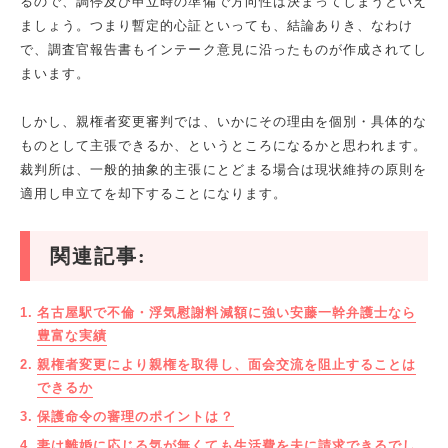
るので、調停及び申立時の準備で方向性は決まってしまうといえ
ましょう。つまり暫定的心証といっても、結論ありき、なわけ
で、調査官報告書もインテーク意見に沿ったものが作成されてし
まいます。
しかし、親権者変更審判では、いかにその理由を個別・具体的な
ものとして主張できるか、というところになるかと思われます。
裁判所は、一般的抽象的主張にとどまる場合は現状維持の原則を
適用し申立てを却下することになります。
関連記事:
名古屋駅で不倫・浮気慰謝料減額に強い安藤一幹弁護士なら
豊富な実績
親権者変更により親権を取得し、面会交流を阻止することは
できるか
保護命令の審理のポイントは？
妻は離婚に応じる気が無くても生活費を夫に請求できるでし