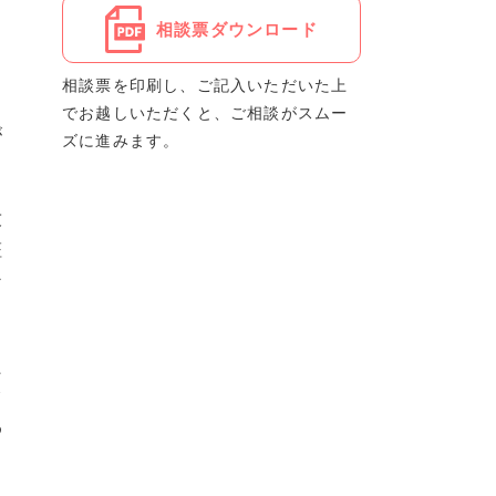
相談票ダウンロード
相談票を印刷し、ご記入いただいた上
でお越しいただくと、ご相談がスムー
が
ズに進みます。
友
証
な
た
て
め
る