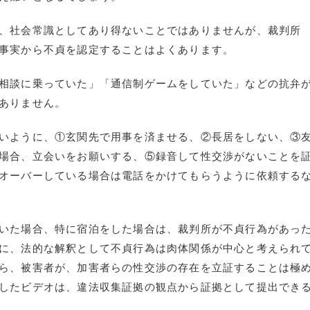
、社会常識としてあり得ないことではありませんが、裁判所
事実から不貞を認定することはよくあります。
相談に乗っていた」「通信制ゲームをしていた」などの抗弁
ありません。
いように、①玄関先で用事を済ませる、②長居をしない、③
場合、立会いをお願いする、⑤録音して性交渉がないことを
オーバーしている場合は電話をかけてもらうように依頼する
いた場合、特に宿泊をした場合は、裁判所が不貞行為があっ
に、法的な解釈として不貞行為は肉体関係が中心と考えられ
ら、被害者が、加害者らの性交渉の存在を立証することは極
したビデオは、違法収集証拠の観点から証拠として提出でき