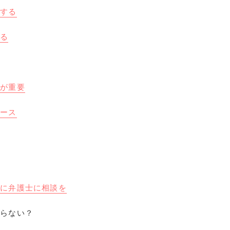
録する
する
めが重要
ケース
い
ぐに弁護士に相談を
ならない？