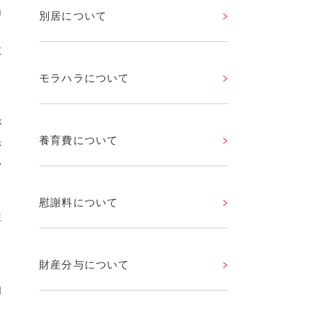
場
別居について
ろ
政
モラハラについて
も
が
養育費について
赤
い
慰謝料について
性
ら
財産分与について
知
も