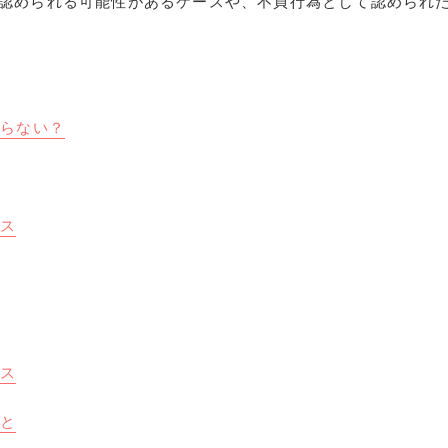
認められる可能性があるケースや、不貞行為として認められ
ならない？
ース
ス
ース
こと