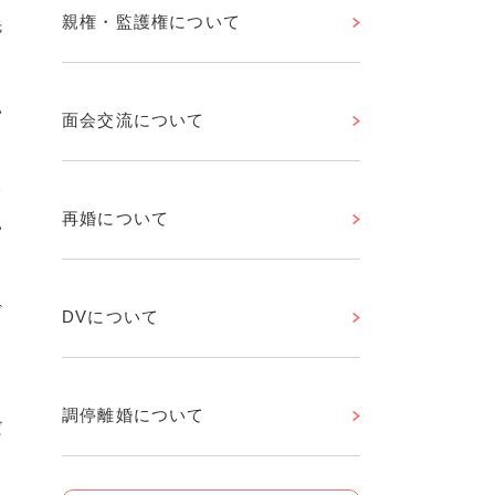
親権・監護権について
先
い
面会交流について
て
再婚について
い
ど
DVについて
こ
調停離婚について
だ
よ