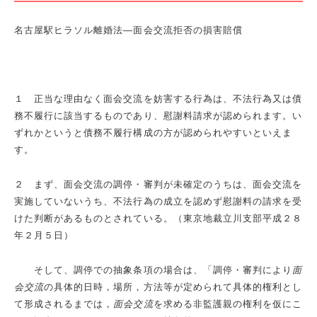
名古屋駅ヒラソル離婚法―面会交流拒否の損害賠償
１ 正当な理由なく面会交流を妨害する行為は、不法行為又は債
務不履行に該当するものであり、慰謝料請求が認められます。い
ずれかというと債務不履行構成の方が認められやすいといえま
す。
２ まず、面会交流の調停・審判が未確定のうちは、面会交流を
実施していないうち、不法行為の成立を認めず慰謝料の請求を受
けた判断があるものとされている。（東京地裁立川支部平成２８
年２月５日）
そして、調停での抽象条項の場合は、「調停・審判により
面
会交流
の具体的日時，場所，方法等が定められて具体的権利とし
て形成されるまでは，
面会交流
を求める非監護親の権利を仮にこ