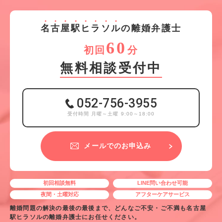
名
古
屋
駅
ヒ
ラ
ソ
ル
の離婚弁護士
60
初回
分
無料相談受付中
052-756-3955
受付時間 月曜～土曜 9:00～18:00
メールでのお申込み
初回相談無料
LINE問い合わせ可能
夜間・土曜対応
アフターケアサービス
離婚問題の解決の最後の最後まで、どんなご不安・ご不満も名古屋
駅ヒラソルの離婚弁護士にお任せください。