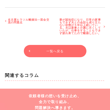
名古屋ヒラソル離婚法―面会交
妻が認知症になり、日常の家事
流の問題点
もできず夫との会話も成り立た
ない状態が５年以上続いてい
る。夫は家事と介護に尽くして
いたが、仕事をすることもでき
ず疲れ果てたので離婚したい。
一覧へ戻る
関連するコラム
依頼者様の想いを受け止め、
全力で取り組み、
問題解決へ導きます。