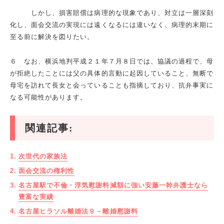
しかし、損害賠償は病理的な現象であり、対立は一層深刻
化し、面会交流の実現には遠くなるには違いなく、病理的末期に
至る前に解決を図りたい。
６ なお、横浜地判平成２１年７月８日では、協議の過程で、母
が拒絶したことには父の具体的言動に起因していること、無断で
母宅を訪れて長女と会っていることも指摘しており、抗弁事実に
なる可能性があります。
関連記事:
次世代の家族法
面会交流の権利性
名古屋駅で不倫・浮気慰謝料減額に強い安藤一幹弁護士なら
豊富な実績
名古屋ヒラソル離婚法９－離婚慰謝料