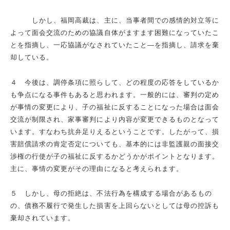
しかし、福岡高裁は、主に、当事者間での感情的対立等に
よって面会交流のための協議自体がますます困難になっていたこ
とを指摘し、一応協議がなされていたこと―を指摘し、請求を棄
却している。
４ 今後は、調停条項に照らして、どの程度の応答をしているか
も争点になる事件もあると思われます。一般的には、審判の定め
が事情の変更により、子の福祉に反することになった場合は面会
交流が制限され、家事審判により内容が変更できるものとなって
います。すなわち抗弁足りえるということです。したがって、損
害賠償請求の肯定否定についても、基本的には非監護親の面接交
渉権の行使が子の福祉に反するかどうかがポイントとなります。
主に、事情の変更がその理由になると考えられます。
５ しかし、母の拒絶は、不法行為を構成する場合があるもの
の、債務不履行で発生した損害を上回らないとしては母の控訴も
棄却されています。