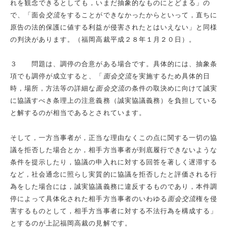
れを観念できるとしても，いまだ抽象的なものにとどまる」の
で、「面会
交流
をすることができなかったからといって，直ちに
原告の法的保護に値する利益が侵害されたとはいえない」と同様
の判決があります。（福岡高裁平成２８年１月２０日）。
３ 問題は、調停の合意がある場合です。具体的には、抽象条
項でも調停が成立すると、「
面会交流
を実施するため具体的日
時，場所，方法等の詳細な
面会交流
の条件の取決めに向けて誠実
に協議すべき条理上の注意義務（誠実協議義務）を負担している
と解するのが相当であるとされています。
そして，一方当事者が，正当な理由なくこの点に関する一切の協
議を拒否した場合とか，相手方当事者が到底履行できないような
条件を提示したり，協議の申入れに対する回答を著しく遅滞する
など，社会通念に照らし実質的に協議を拒否したと評価される行
為をした場合には，誠実協議義務に違反するものであり，本件調
停によって具体化された相手方当事者のいわゆる
面会交流
権を侵
害するものとして，相手方当事者に対する不法行為を構成する」
とするのが上記福岡高裁の見解です。