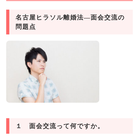
名古屋ヒラソル離婚法―面会交流の
問題点
１ 面会交流って何ですか。