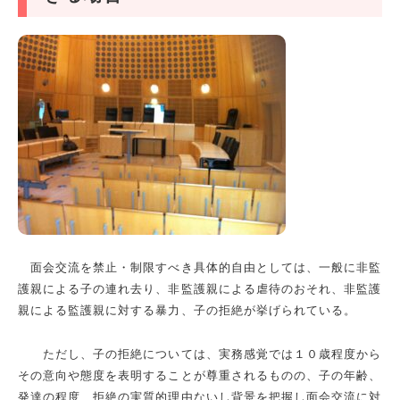
面会交流を禁止・制限すべき具体的自由としては、一般に非監
護親による子の連れ去り、非監護親による虐待のおそれ、非監護
親による監護親に対する暴力、子の拒絶が挙げられている。
ただし、子の拒絶については、実務感覚では１０歳程度から
その意向や態度を表明することが尊重されるものの、子の年齢、
発達の程度、拒絶の実質的理由ないし背景を把握し面会交流に対