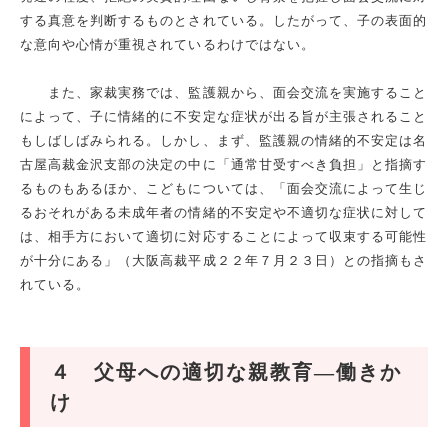
する真意を判断するものとされている。したがって、子の表面的
な意向や心情が重視されているわけではない。
また、家裁実務では、監護親から、面会交流を実施すること
によって、子に情緒的に不安定な症状が出る旨が主張されること
もしばしばみられる。しかし、まず、監護親の情緒的不安定は名
古屋高裁金沢支部の決定の中に「通常甘受すべき負担」と指摘す
るものもあるほか、こどもについては、「面会交流によって生じ
るおそれがある未成年者の情緒的不安定や不適切な症状に対して
は、相手方において適切に対応することによって収束する可能性
が十分にある」（大阪高裁平成２２年７月２３日）との指摘もさ
れている。
４ 父母への適切な親教育―働きか
け