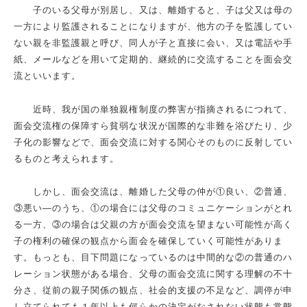
子のいる父母が別居し、又は、離婚すると、子は父又は母の
一方により監護されることになりますが、他方の子を監護してい
ない親を非監護親と呼び、同人が子と直接に会い、又は電話や手
紙、メールなどを用いて定期的、継続的に交流することを面会交
流といいます。
近時、我が国の単独親権制度の弊害が指摘されるにつれて、
面会交流権の保障すら貧弱な状況が国際的な非難を浴びたり、少
子化の影響などで、面会交流に対する関心そのものに反射してい
るものと考えられます。
しかし、面会交流は、離婚した父母の仲が①良い、②普通、
③悪い―のうち、①の場合には父母のコミュニケーションがとれ
る一方、③の場合は父親の方が面会交流を望まない可能性が高く
子の権利の確保の観点から面会を確保していく可能性がありま
す。もっとも、目下問題になっているのは中間的な②の普通のハ
レーション状態がある場合、父母の面会交流に関する理解の不十
分さ、従前の親子関係の観点、社会的支援の不足など、調停が申
し立てられても１年以上も何らかの決定がなされない状態も常態