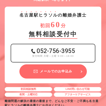
名
古
屋
駅
ヒ
ラ
ソ
ル
の離婚弁護士
60
初回
分
無料相談受付中
052-756-3955
受付時間 月曜～土曜 9:00～18:00
メールでのお申込み
初回相談無料
LINE問い合わせ可能
夜間・土曜対応
アフターケアサービス
離婚問題の解決の最後の最後まで、どんなご不安・ご不満も名古屋
駅ヒラソルの離婚弁護士にお任せください。