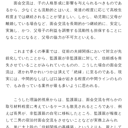
面会交流は、子の人格形成に影響を与えられるべきものであ
るから、少なくとも流動的とはいえ、発達の程度に応じて高校生
程度までは継続されることが望ましい。しかし、幼児期に父母が
離婚している場合など、面会交流を長期的かつ継続的に、安定し
実施し、かつ、父母子の利益を調整する流動性も担保することに
なることになると、父母の協力が不可欠といえる。
これまで多くの事案では、従前の夫婦関係において対立が先
鋭化していたことから、監護親が非監護親に対して、信頼感を喪
失させていることがみられていたものの、こうした場合の面会交
流は、遅かれ早かれいつかは潰えて「絶縁」に至るのである。現
実には、中間的なしばしば口論が起きる程度の中間ラインのもの
で、もみ合っている案件が最も多いように思われる。
こうした理論的視座からは、監護親は、面会交流を何らかの
取引材料程度に考えているケースも散見されるところであり、例
えば長男が、非監護親の自宅に移転したところ、監護親が報復と
して二男の宿泊付面会交流をさせないことなどが実務上みられ
る。単に大上段の「信頼関係の再構築」というよりも、親として