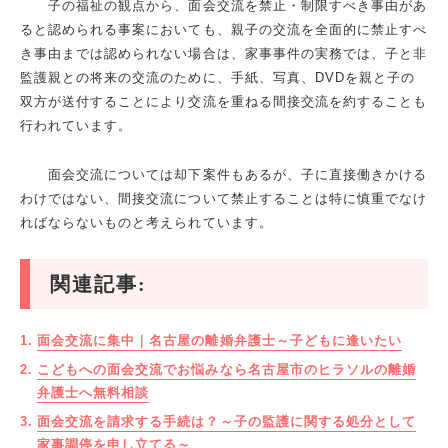
子の福祉の観点から、面会交流を禁止・制限すべき事由があ
ると認められる事案においても、親子の交流を全面的に禁止すべ
き事由までは認められない場合は、家事事件の実務では、子と非
監護親との将来の交流のために、手紙、写真、
DVD
を親と子の
双方が送付することにより交流を重ねる間接交流を約することも
行われています。
面会交流については却下案件もあるが、子に直接働きかける
わけではない、間接交流について禁止することは特に慎重でなけ
ればならないものと考えられています。
関連記事:
面会交流に集中｜名古屋の離婚弁護士～子どもに逢いたい
こどもへの面会交流でお悩みなら名古屋市のヒラソルの離婚
弁護士へ無料相談
面会交流を請求する手続は？～子の監護に関する処分として
家事調停を申し立てる～