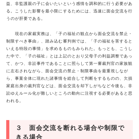
益、非監護親の子に会いたいという感情を調和的に行う必要があ
る。こうした影響を最小限にするためには、迅速に面会交流を行
うのが肝要である。
現在の家裁実務は、「子の福祉の観点から面会交流を禁止・
制限すべき事由」、踏み込む審判例では、「子の福祉を害すると
いえる特段の事情」を求めるものもみられた。もっとも、こうし
た中で、「子の福祉」とは上記のとおり父母子の利益調整であっ
て、かつ、非訟事件であることに照らして第一審裁判官の家族観
に左右されながら、面会交流の禁止・制限事由を最重視しなが
ら、事案全体に現れた諸事情を総合して判断をするものの、欠損
家庭出身の裁判官などは、面会交流を却下しがちなど今後も、非
訟ゆえルール化が難しいところの動向に注視する必要があると思
われる。
３ 面会交流を断れる場合や制限で
きる場合