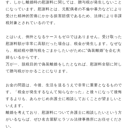
す。しかし離婚時の慰謝料に関しては、贈与税が発生しないこと
になっています。慰謝料とは、元配偶者の不倫や暴力などにより
受けた精神的苦痛にかかる損害賠償であるため、法律により非課
税対象とされているのです。
とはいえ、例外となるケースもゼロではありません。受け取った
慰謝料額が非常に高額だった場合は、税金が発生します。なぜな
ら、相続税や贈与税をごまかしたいがために“偽装離婚”を企む夫
婦もいるからです。
万が一、脱税目的で偽装離婚をしたとなれば、慰謝料全額に対し
て贈与税がかかることになります。
お金の問題は、今後、生活を送るうえで非常に重要となるもので
す。「税金が発生するなんて知らなかった」と後々になって後悔
するよりも、あらかじめ弁護士に相談しておくことが望ましいと
いえます。
離婚を考えており、慰謝料について弁護士に相談したいという方
がいるならば、ぜひ名古屋駅ヒラソル法律事務所にお任せくださ
い。