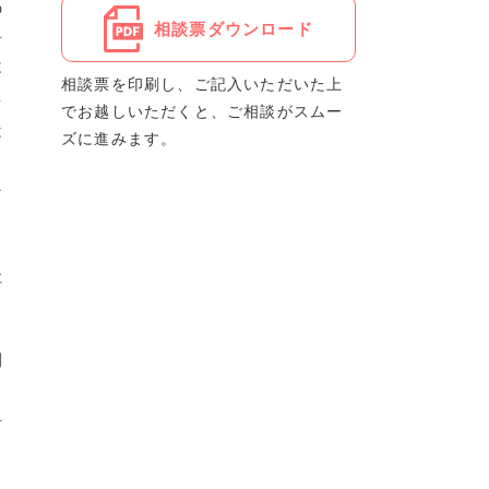
の
相談票ダウンロード
者
不
相談票を印刷し、ご記入いただいた上
を
でお越しいただくと、ご相談がスムー
は
ズに進みます。
と
な
社
間
と
居
さ