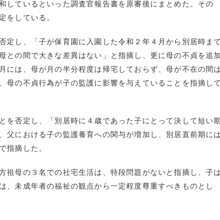
和しているといった調査官報告書を原審後にまとめた。その
定をしている。
否定し、「子が保育園に入園した令和２年４月から別居時ま
母との間で大きな差異はない」と指摘し、更に母の不貞を追
月には、母が月の半分程度は帰宅しておらず、母が不在の間
、母の不貞行為が子の監護に影響を与えていることを指摘し
とを否定し、「別居時に４歳であった子にとって決して短い
、父における子の監護養育への関与が増加し、別居直前期に
で指摘した。
方祖母の３名での社宅生活は、特段問題がないと指摘し、子
は、未成年者の福祉の観点から一定程度尊重すべきものとし