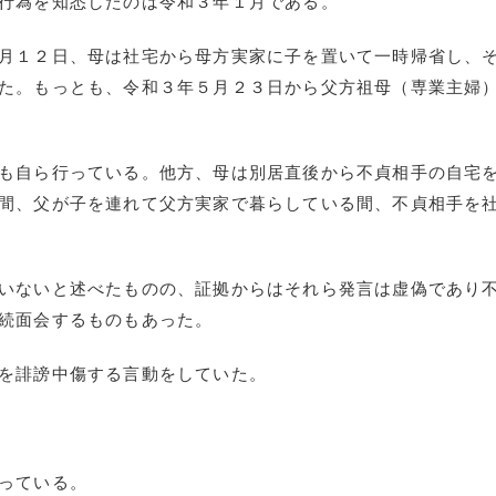
行為を知悉したのは令和３年１月である。
月１２日、母は社宅から母方実家に子を置いて一時帰省し、
た。もっとも、令和３年５月２３日から父方祖母（専業主婦
も自ら行っている。他方、母は別居直後から不貞相手の自宅
間、父が子を連れて父方実家で暮らしている間、不貞相手を
いないと述べたものの、証拠からはそれら発言は虚偽であり
続面会するものもあった。
を誹謗中傷する言動をしていた。
っている。