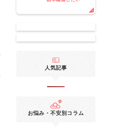
そ
）
を
社
人気記事
不
お悩み・不安別コラム