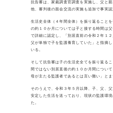
抗告審は、家裁調査官調査を実施し、父と親
他、審判後の面会交流の実施も追加で事実認
生活史全体（４年間全体）を振り返ることを
の約１０か月については子と接する時間は父
で詳細に認定し、「別居直前の令和２年１２
父が単独で子を監護養育していた」と指摘し
いる。
そして抗告審は子の生活史全てを振り返るこ
間ではない別居直後の約１０か月間について
母が主たる監護者であるとは言い難い」とま
そのうえで、令和３年５月以降、子、父、父
安定した生活を送っており、現状の監護環境
た。