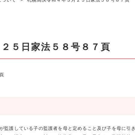
月２５日家法５８号８７頁
頁
が監護している子の監護者を母と定めること及び子を母に引