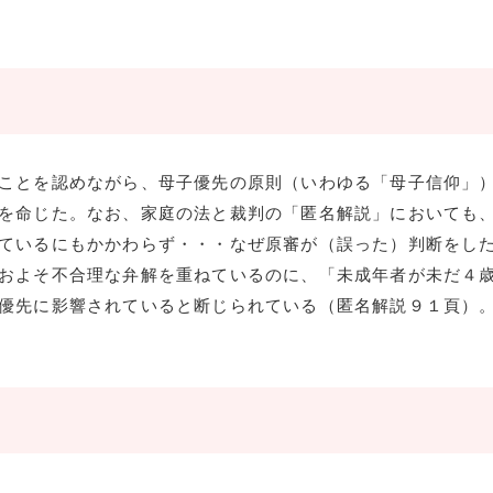
ことを認めながら、母子優先の原則（いわゆる「母子信仰」
を命じた。なお、家庭の法と裁判の「匿名解説」においても
ているにもかかわらず・・・なぜ原審が（誤った）判断をし
およそ不合理な弁解を重ねているのに、「未成年者が未だ４
優先に影響されていると断じられている（匿名解説９１頁）