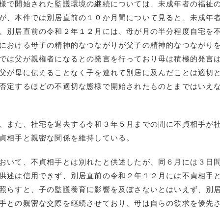
様で開始された監護環境の継続については、未成年者の福祉
が、本件では別居直前の１０か月間について見ると、未成年
、別居直前の令和２年１２月には、母が月の半分程度自宅を
における母子の精神的なつながりが父子の精神的なつながり
では父が親権者になるとの発言を行っており母は積極的発言
父が母に伝えることなく子を連れて別居に及んだことは適切
否定するほどの不適切な態様で開始されたものとまではいえ
、また、社宅を退去する令和３年５月までの間に不貞相手が
貞相手と親密な関係を維持している。
おいて、不貞相手とは別れたと供述したが、同６月には３日
供述は信用できず、別居直前の令和２年１２月には不貞相手
照らすと、子の監護養育に影響を及ぼさないとはいえず、別
手との親密な交際を継続させており、母は自らの欲求を優先