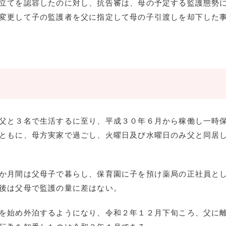
立てを認容したのに対し、抗告審は、母の予定する監護態勢
変更して子の監護者を父に指定して母の子引渡しを却下した
父と３名で生活するに至り、平成３０年６月から稼働し一時
ともに、母方実家で過ごし、火曜日及び水曜日のみ父と同居
か月間は父母子で暮らし、保育園に子を預け薬局の正社員と
後は父母で監護の量に差はない。
を始め外泊するようになり、令和２年１２月下旬ころ、父に