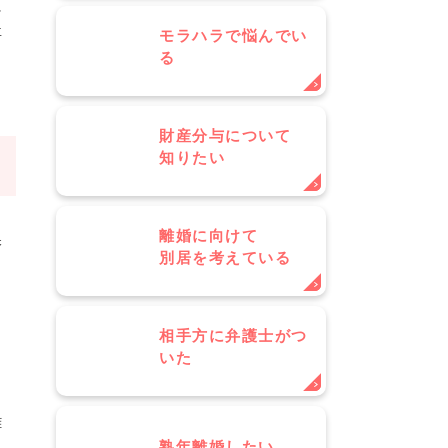
に
事
モラハラで悩んでい
る
財産分与について
知りたい
離婚に向けて
保
別居を考えている
し
相手方に弁護士がつ
し
いた
離
熟年離婚したい