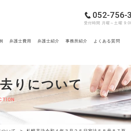
052-756-
受付時間 月曜～土曜 9:00
例
弁護士費用
弁護士紹介
事務所紹介
よくある質問
れ去りについて
CTION
について
札幌高決令和４年３月２５日家法５８号８７頁