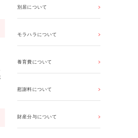
別居について
モラハラについて
）
、
養育費について
た
歳
。
慰謝料について
財産分与について