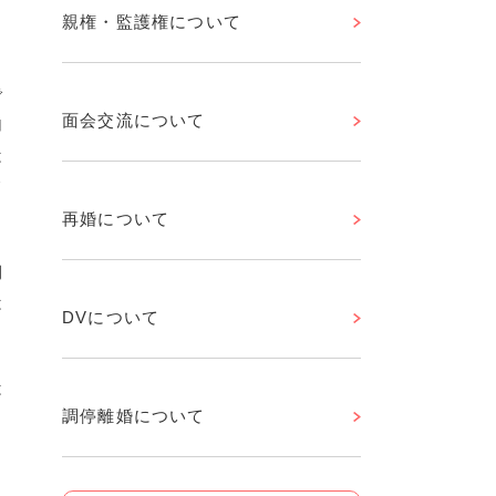
親権・監護権について
で
面会交流について
加
は
て
再婚について
期
は
DVについて
は
調停離婚について