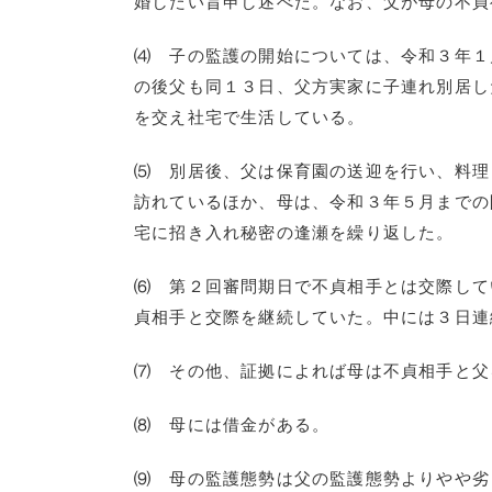
婚したい旨申し述べた。なお、父が母の不貞
⑷ 子の監護の開始については、令和３年１
の後父も同１３日、父方実家に子連れ別居し
を交え社宅で生活している。
⑸ 別居後、父は保育園の送迎を行い、料理
訪れているほか、母は、令和３年５月までの
宅に招き入れ秘密の逢瀬を繰り返した。
⑹ 第２回審問期日で不貞相手とは交際して
貞相手と交際を継続していた。中には３日連
⑺ その他、証拠によれば母は不貞相手と父
⑻ 母には借金がある。
⑼ 母の監護態勢は父の監護態勢よりやや劣