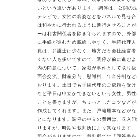
いという違いがあります。 調停は、公開の
テレビで、女性の容姿などをパネルで見せ合
は和やかに行われるように進行させることが
ーは利害関係者を除き守られますので、外部
に手続が進むため脱線しやすく、手続代理人
員は、弁護士は少なく、地方だと会社経営者
くない人も多いですので、調停が前に進むよ
内の問題について、家裁が事件として取り扱
面会交流、財産分与、慰謝料、年金分割など
おります。土日でも手続代理のご依頼を受け
など平日は申立ができないという女性、男性
ことを書きますが、ちょっとしたコツなどが
作成してくれます。また、戸籍謄本などがな
とになります。調停の申立の費用は、収入印
りますが、時期や裁判所により異なります。
照会がありますので、裁判所では「回答書を