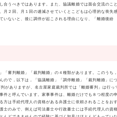
し合うべきではあります。また、協議離婚では面会交流のこ
、月２回、月１回の逓減させていくとこどもは心理的な喪失
ていないと、後に調停が起こされる理由になり、「離婚後紛
」「審判離婚」「裁判離婚」の４種類があります。このうち
んので，以下は，「協議離婚」「調停離婚」「裁判離婚」に
審判がありますが、名古屋家庭裁判所では「離婚審判」は行っ
事件と呼んでいます。家事事件は、離婚だけでも８つ程度の
る方は手続代理人の資格がある弁護士に依頼されることをお
護士のみで、例えば司法書士や行政書士には手続代理人の資
とんどできませんので経験に基づく知見はほとんどもってい