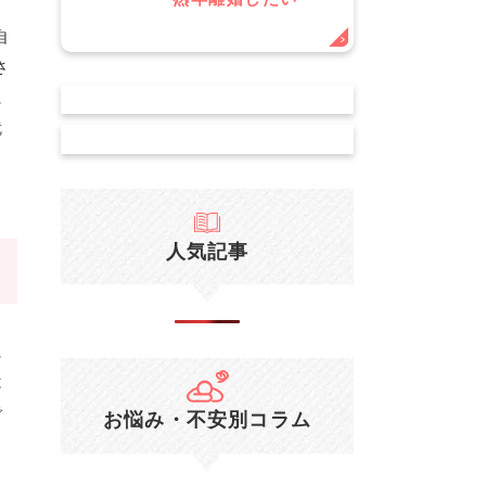
自
さ
に
就
人気記事
に
は
で
お悩み・不安別コラム
こ
っ