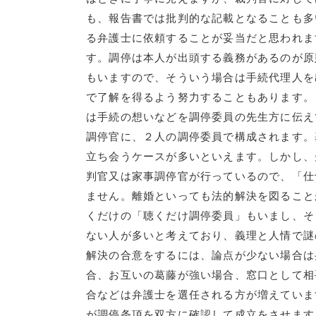
も、報告書では批判的な記載となることも多
る弁護士に依頼することが妥当だと思われま
す。調停は本人が出頭する義務があるのが原
もいますので、そういう場合は手続代理人を
で了解を得るよう努力することもあります。
は手続の想いなどを調停委員の先生方に伝え
調停官に、２人の調停委員で構成されます。
立ち会うケースが多いといえます。しかし、
判官又は家事調停官が行っているので、「仕
ません。離婚といっても法的解決を図ること
くだけの「聴くだけ調停委員」もいまし、そ
ない人が多いと考えており、義理と人情で謎
解決の合意をするには、論点が少ない場合は
合、お互いの葛藤が強い場合、窓口として相
合などは弁護士を選任される方が増えていま
が調停条項を双方に確認して成立をさせます