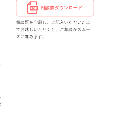
を
相談票ダウンロード
相談票を印刷し、ご記入いただいた上
通
でお越しいただくと、ご相談がスムー
て
ズに進みます。
開
良
を
の
い
ま
調
代
で
事
官