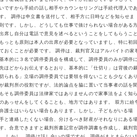
いですから手続の話し相手やカウンセリングは手続代理人で
す。 調停は申立書を送付して、相手方に日時などを知らせま
則です。しかし、どうしても仕事で抜けられない場合がある
出席し自分は電話で意見を述べるということをしてもらうこ
もっとも原則は本人の出席が必要となっていますし、特に初
ておくことが必要です。 調停は、裁判官又はアルバイトの家
基本的に３名で調停委員会を構成して、調停委員のみが調停
先ほどからお伝えするとおり、基本的に「仕切り」は背後の
切られる」立場の調停委員では要領を得ないことも少なくあ
が裁判所の役割ですが、法的論点を脇に置いて当事者の話を
もそも調停委員は法律家ではありませんので家事法をよく知
のあっせんをしてくることも、地方ではあります。 双方に紛
弁護士はいらない場合もあります。しかし、子どもがいる場
手と連絡したくない場合、分けるべき財産がそれなりにある
す。合意できますと裁判所書記官が調停調書を作成し、裁判
。 しかし、調停は話し合いの場ですが、調停がまとまらない