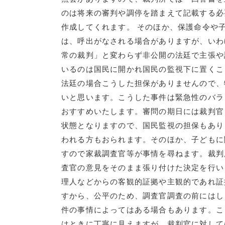
のは将来の審判や調停を踏まえて記載する必
作成してくれます。 そのほか、保護命令や
は、呼出がなされる場合がありますが、いわ
常の裁判」と変わらず非公開の法廷で主張や
いるのは国民に開かれ国民の監視下に置くこ
法廷の場合こうした担保がありませんので、
いと思います。こうした事件は緊急性のバラ
おすすめいたします。審問の期日には裁判官
状態となりますので、国民監視の担保もあり
われる方もおられます。そのほか、子どもに
すので家裁調査官等が事情を尋ねます。裁判
査官の意見をそのまま張り付けた決定を行い
理人などからの客観的証拠や主観的であれ証
すから、公平のため、調査官調査の前にはし
件の事情によってはある場合もあります。こ
はときに丁寧に見えますが、裁判官に対して