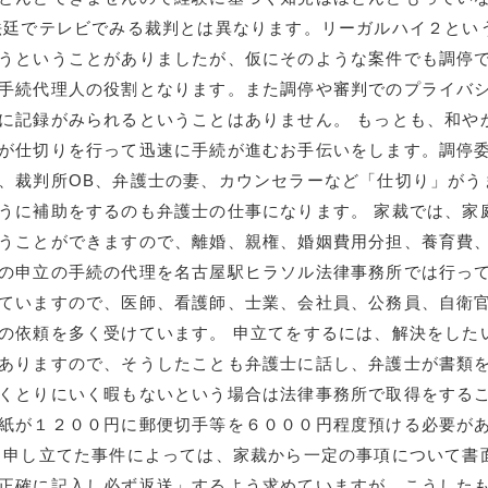
法廷でテレビでみる裁判とは異なります。リーガルハイ２とい
うということがありましたが、仮にそのような案件でも調停
手続代理人の役割となります。また調停や審判でのプライバ
に記録がみられるということはありません。 もっとも、和や
が仕切りを行って迅速に手続が進むお手伝いをします。調停
、裁判所OB、弁護士の妻、カウンセラーなど「仕切り」がう
うに補助をするのも弁護士の仕事になります。 家裁では、家
うことができますので、離婚、親権、婚姻費用分担、養育費
の申立の手続の代理を名古屋駅ヒラソル法律事務所では行っ
ていますので、医師、看護師、士業、会社員、公務員、自衛
の依頼を多く受けています。 申立てをするには、解決をした
ありますので、そうしたことも弁護士に話し、弁護士が書類
くとりにいく暇もないという場合は法律事務所で取得をする
紙が１２００円に郵便切手等を６０００円程度預ける必要が
 申し立てた事件によっては、家裁から一定の事項について書
正確に記入し必ず返送」するよう求めていますが、こうした