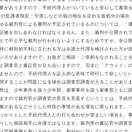
要がありますので、手続代理人がついていると安心して書面
子の監護者指定・引渡しなどの仮の地位を定める仮処分の場合
ゆる裁判官による審問が予定されているものについては、「
証拠を出しあわなければなりません。また、裁判が公開され
とで不公平な裁判が行われないようにするためですが、非公
特に相対的不利に立たれる方は弁護士代理を検討された方が
ンスがありますので、お急ぎご相談・ご依頼をなされること
と調査官と書記官が立ち会いますので、完全に「アウェイ」
ませんので、手続代理人を証人的な意味で同行して欲しいと
関することが問題になる場合は調査官調査が入ることがあり
所は、少年事件を扱う少年部、家事事件を扱う家事部ともに
ますので裁判官が調査官の意見を見直すということは、手続
拠があるなどそうした特段の事情がある場合に限られます。 
っかりとした手続代理人との打ち合わせが望ましい場合も、
うした相談相手に弁護士はなります。裁判所の書記官や調査
は守秘義務を負いませんので、和やかに話しているつもりで