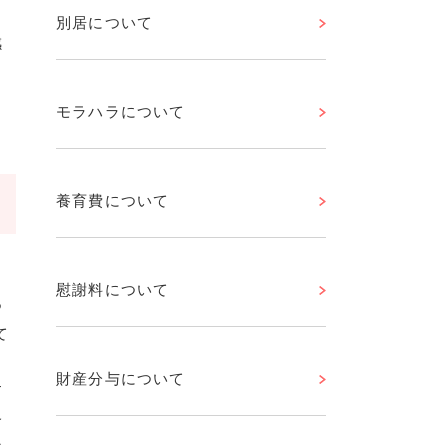
と
別居について
感
モラハラについて
養育費について
，
慰謝料について
つ
て
申
財産分与について
す
格
な