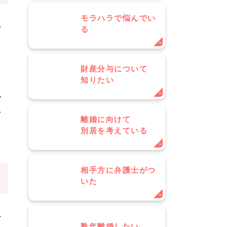
モラハラで悩んでい
い
る
を
て
ま
財産分与について
知りたい
る
や
い
離婚に向けて
別居を考えている
相手方に弁護士がつ
いた
心
熟年離婚したい