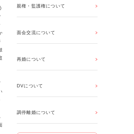
親権・監護権について
う
で
シ
面会交流について
か
委
ま
庭
再婚について
、
て
官
DVについて
い
を
こ
調停離婚について
あ
面
も