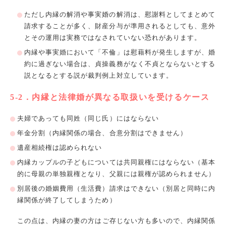
ただし内縁の解消や事実婚の解消は、慰謝料としてまとめて
請求することが多く、財産分与が準用されるとしても、意外
とその運用は実務ではなされていない恐れがあります。
内縁や事実婚において「不倫」は慰藉料が発生しますが、婚
約に過ぎない場合は、貞操義務がなく不貞とならないとする
説となるとする説が裁判例上対立しています。
5-2
．内縁と法律婚が異なる取扱いを受けるケース
夫婦であっても同姓（同じ氏）にはならない
年金分割（内縁関係の場合、合意分割はできません）
遺産相続権は認められない
内縁カップルの子どもについては共同親権にはならない（基本
的に母親の単独親権となり、父親には親権が認められません）
別居後の婚姻費用（生活費）請求はできない（別居と同時に内
縁関係が終了してしまうため）
この点は、内縁の妻の方はご存じない方も多いので、内縁関係