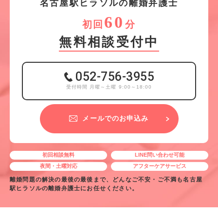
名
古
屋
駅
ヒ
ラ
ソ
ル
の離婚弁護士
60
初回
分
無料相談受付中
052-756-3955
受付時間 月曜～土曜 9:00～18:00
メールでのお申込み
初回相談無料
LINE問い合わせ可能
夜間・土曜対応
アフターケアサービス
離婚問題の解決の最後の最後まで、どんなご不安・ご不満も名古屋
駅ヒラソルの離婚弁護士にお任せください。