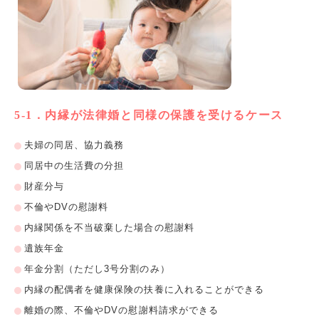
5-1
．内縁が法律婚と同様の保護を受けるケース
夫婦の同居、協力義務
同居中の生活費の分担
財産分与
不倫や
DV
の慰謝料
内縁関係を不当破棄した場合の慰謝料
遺族年金
年金分割（ただし
3
号分割のみ）
内縁の配偶者を健康保険の扶養に入れることができる
離婚の際、不倫や
DV
の慰謝料請求ができる