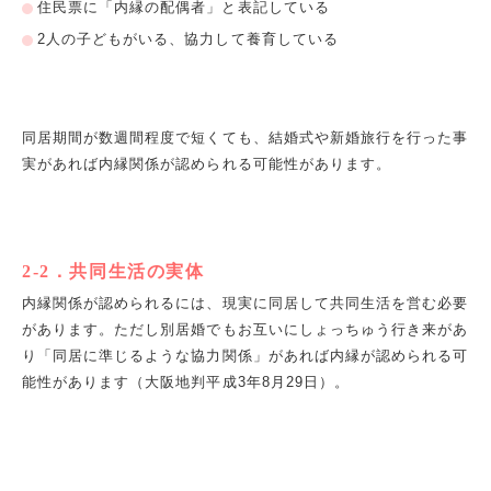
住民票に「内縁の配偶者」と表記している
2
人の子どもがいる、協力して養育している
同居期間が数週間程度で短くても、結婚式や新婚旅行を行った事
実があれば内縁関係が認められる可能性があります。
2-2
．共同生活の実体
内縁関係が認められるには、現実に同居して共同生活を営む必要
があります。ただし別居婚でもお互いにしょっちゅう行き来があ
り「同居に準じるような協力関係」があれば内縁が認められる可
能性があります（大阪地判平成
3
年
8
月
29
日）。