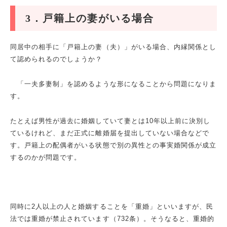
3
．戸籍上の妻がいる場合
同居中の相手に「戸籍上の妻（夫）」がいる場合、内縁関係とし
て認められるのでしょうか？
「一夫多妻制」を認めるような形になることから問題になりま
す。
たとえば男性が過去に婚姻していて妻とは
10
年以上前に決別し
ているけれど、まだ正式に離婚届を提出していない場合などで
す。戸籍上の配偶者がいる状態で別の異性との事実婚関係が成立
するのかが問題です。
同時に
2
人以上の人と婚姻することを「重婚」といいますが、民
法では重婚が禁止されています（
732
条）。そうなると、重婚的