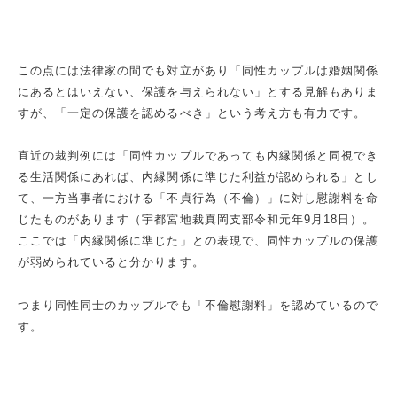
この点には法律家の間でも対立があり「同性カップルは婚姻関係
にあるとはいえない、保護を与えられない」とする見解もありま
すが、「一定の保護を認めるべき」という考え方も有力です。
直近の裁判例には「同性カップルであっても内縁関係と同視でき
る生活関係にあれば、内縁関係に準じた利益が認められる」とし
て、一方当事者における「不貞行為（不倫）」に対し慰謝料を命
じたものがあります（宇都宮地裁真岡支部令和元年
9
月
18
日）。
ここでは「内縁関係に準じた」との表現で、同性カップルの保護
が弱められていると分かります。
つまり同性同士のカップルでも「不倫慰謝料」を認めているので
す。