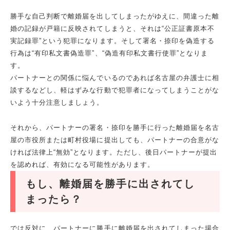
勝手な自己判断で離婚届を出してしまったがゆえに、間違った離
婚の記録が戸籍に反映されてしまうと、それは“公正証書原本不
実記録罪”という犯罪になります。そして署名・捺印を偽造する
行為は“有印私文書偽造罪”、“偽造有印私文書行使罪”となりま
す。
パートナーとの関係に悩んでいるのであれば名古屋の弁護士に相
談するなどし、軽はずみな行動で犯罪者になってしまうことがな
いよう十分注意しましょう。
それから、パートナーの署名・捺印を勝手に行った離婚届を名古
屋の市役所または町村役場に提出しても、パートナーの合意がな
ければ法律上“無効”となります。ただし、後日パートナーが提出
を認めれば、有効になる可能性があります。
もし、離婚届を勝手に出されてし
まったら？
では反対に、パートナーに勝手に離婚届を出されてしまった場合