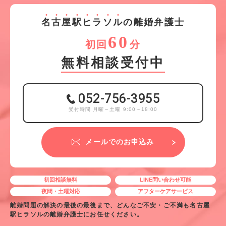
名
古
屋
駅
ヒ
ラ
ソ
ル
の離婚弁護士
60
初回
分
無料相談受付中
052-756-3955
受付時間 月曜～土曜 9:00～18:00
メールでのお申込み
初回相談無料
LINE問い合わせ可能
夜間・土曜対応
アフターケアサービス
離婚問題の解決の最後の最後まで、どんなご不安・ご不満も名古屋
駅ヒラソルの離婚弁護士にお任せください。