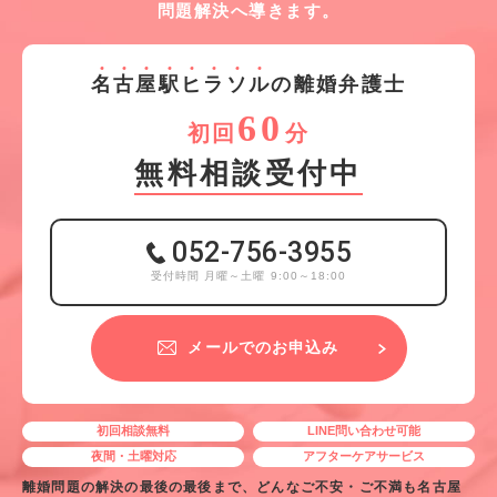
問題解決へ導きます。
名
古
屋
駅
ヒ
ラ
ソ
ル
の離婚弁護士
60
初回
分
無料相談受付中
052-756-3955
受付時間 月曜～土曜 9:00～18:00
メールでのお申込み
初回相談無料
LINE問い合わせ可能
夜間・土曜対応
アフターケアサービス
離婚問題の解決の最後の最後まで、どんなご不安・ご不満も名古屋