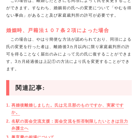
この場合は、離婚したときにも同項によって氏を変更すること
ができます。すなわち、婚姻前の氏への変更について「やむを得
ない事由」があること及び家庭裁判所の許可が必要です。
婚姻時、戸籍法１０７条２項によった場合
この場合は、やはり簡便な方法が認められており、同項による
氏の変更を行った者は、離婚後
3
カ月以内に限り家庭裁判所の許
可を得ることなく届出のみによって元の氏に復することができま
す。
3
カ月経過後は上記①の方法により氏を変更することができ
ます。
関連記事:
再婚後離婚しました。氏は元旦那のものですか、実家です
か。
名駅の面会交流支援：面会交流を拒否制限したいときは注力
弁護士へ
養育費の相場について