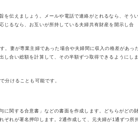
旨を伝えましょう。メールや電話で連絡がとれるなら、そう
応じるなら、お互いが所持している夫婦共有財産を開示し合
です。妻が専業主婦であった場合や夫婦間に収入の格差があっ
出し合い総額を計算して、その半額ずつ取得できるようにし
合で分けることも可能です。
与に関する合意書」などの書面を作成します。どちらがどの
れぞれが署名押印します。
2
通作成して、元夫婦が
1
通ずつ所