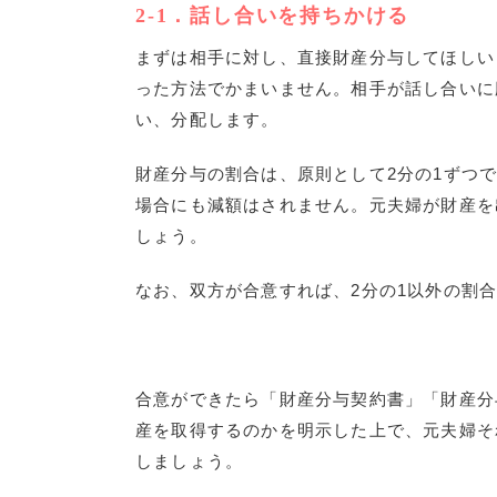
2-1
．話し合いを持ちかける
まずは相手に対し、直接財産分与してほしい
った方法でかまいません。相手が話し合いに
い、分配します。
財産分与の割合は、原則として
2
分の
1
ずつ
場合にも減額はされません。元夫婦が財産を
しょう。
なお、双方が合意すれば、
2
分の
1
以外の割
合意ができたら「財産分与契約書」「財産分
産を取得するのかを明示した上で、元夫婦そ
しましょう。