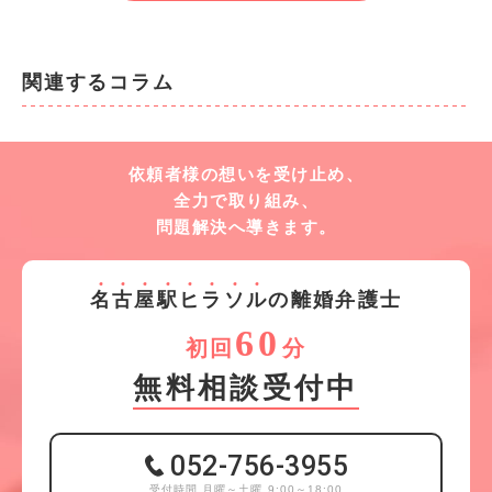
関連するコラム
依頼者様の想いを受け止め、
全力で取り組み、
問題解決へ導きます。
名
古
屋
駅
ヒ
ラ
ソ
ル
の離婚弁護士
60
初回
分
無料相談受付中
052-756-3955
受付時間 月曜～土曜 9:00～18:00