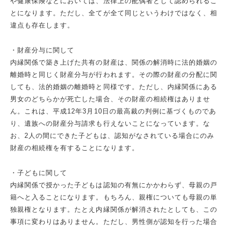
や健康保険などにおいては、法律上の配偶者として認められるこ
とになります。ただし、全てが全て同じというわけではなく、相
違点も存在します。
・財産分与に関して
内縁関係で築き上げた共有の財産は、関係の解消時に法的婚姻の
離婚時と同じく財産分与が行われます。その際の財産の分配に関
しても、法的婚姻の離婚時と同様です。ただし、内縁関係にある
男女のどちらかが死亡した場合、その財産の相続権はありませ
ん。これは、平成12年3月10日の最高裁の判例に基づくものであ
り、遺族への財産分与請求も行えないことになっています。な
お、2人の間にできた子どもは、認知がなされている場合にのみ
財産の相続権を有することになります。
・子どもに関して
内縁関係で授かった子どもは認知の有無にかかわらず、母親の戸
籍へと入ることになります。もちろん、親権についても母親の単
独親権となります。たとえ内縁関係が解消されたとしても、この
事項に変わりはありません。ただし、男性側が認知を行った場合