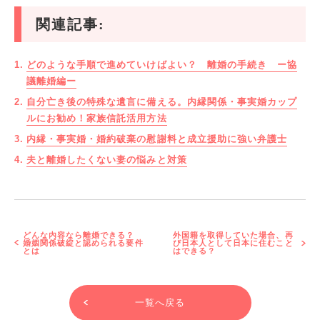
関連記事:
どのような手順で進めていけばよい？ 離婚の手続き ー協
議離婚編ー
自分亡き後の特殊な遺言に備える。内縁関係・事実婚カップ
ルにお勧め！家族信託活用方法
内縁・事実婚・婚約破棄の慰謝料と成立援助に強い弁護士
夫と離婚したくない妻の悩みと対策
どんな内容なら離婚できる？
外国籍を取得していた場合、再
婚姻関係破綻と認められる要件
び日本人として日本に住むこと
とは
はできる？
一覧へ戻る