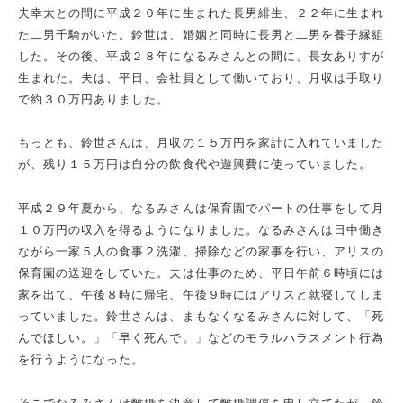
夫幸太との間に平成２０年に生まれた長男緋生、２２年に生まれ
た二男千騎がいた。鈴世は、婚姻と同時に長男と二男を養子縁組
した。その後、平成２８年になるみさんとの間に、長女ありすが
生まれた。夫は、平日、会社員として働いており、月収は手取り
で約３０万円ありました。
もっとも、鈴世さんは、月収の１５万円を家計に入れていました
が、残り１５万円は自分の飲食代や遊興費に使っていました。
平成２９年夏から、なるみさんは保育園でパートの仕事をして月
１０万円の収入を得るようになりました。なるみさんは日中働き
ながら一家５人の食事２洗濯、掃除などの家事を行い、アリスの
保育園の送迎をしていた。夫は仕事のため、平日午前６時頃には
家を出て、午後８時に帰宅、午後９時にはアリスと就寝してしま
っていました。鈴世さんは、まもなくなるみさんに対して、「死
んでほしい。」「早く死んで。」などのモラルハラスメント行為
を行うようになった。