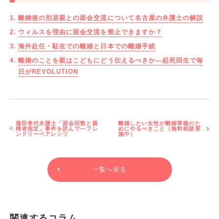
離婚後の別居親との面会交流について名古屋の弁護士の解説
ウィルスを理由に面会交流を禁止できますか？
海外赴任・駐在での離婚と日本での離婚手続
離婚のことを親はこどもにどう伝えるべきか―起死回生で毎
日がREVOLUTION
蒲田孝代弁護士「面会回数と親
離婚したい女性が離婚準備のた
権者指定」事件を読んで―フレ
めにやるべきこと（無料相談実
ンドリーペアレンツ
施中）
一覧へ戻る
関連するコラム