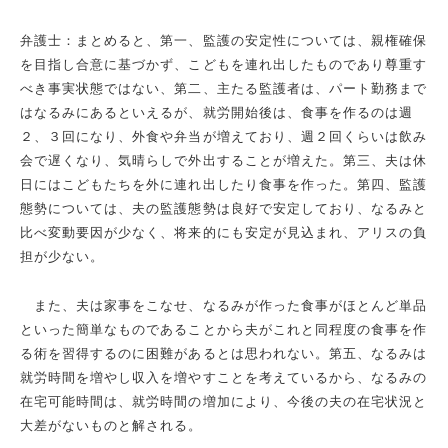
弁護士：まとめると、第一、監護の安定性については、親権確保
を目指し合意に基づかず、こどもを連れ出したものであり尊重す
べき事実状態ではない、第二、主たる監護者は、パート勤務まで
はなるみにあるといえるが、就労開始後は、食事を作るのは週
２、３回になり、外食や弁当が増えており、週２回くらいは飲み
会で遅くなり、気晴らしで外出することが増えた。第三、夫は休
日にはこどもたちを外に連れ出したり食事を作った。第四、監護
態勢については、夫の監護態勢は良好で安定しており、なるみと
比べ変動要因が少なく、将来的にも安定が見込まれ、アリスの負
担が少ない。
また、夫は家事をこなせ、なるみが作った食事がほとんど単品
といった簡単なものであることから夫がこれと同程度の食事を作
る術を習得するのに困難があるとは思われない。第五、なるみは
就労時間を増やし収入を増やすことを考えているから、なるみの
在宅可能時間は、就労時間の増加により、今後の夫の在宅状況と
大差がないものと解される。