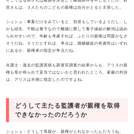
そこでなるみさんは離婚を決意して離婚調停を申し立てたが、鈴
世さんは、３人たちのこどもの親権は自分がとると主張した。
シュシュ：事案だけをみていると、別居もしているようだし、し
かも緋生、千騎は養子なので離婚に際して養子縁組の解消は認め
られやすいので、年齢も考慮すれば、ふたりの親権は問題がなさ
そうだね。そうだとすれば、争点は、婚姻破綻の有責性はいずれ
にあるか、親権者の指定が争点だね。
弁護士：過去の監護実績も調査官調査の結果からも、アリスの親
権も母が得られて妥当ではないかと思われたところ、家裁の判決
は、アリスは夫側に指定したのですよね。
どうして主たる監護者が親権を取得
できなかったのだろうか
シュシュ：どうして母親が、親権がとれなかったんだろうね。