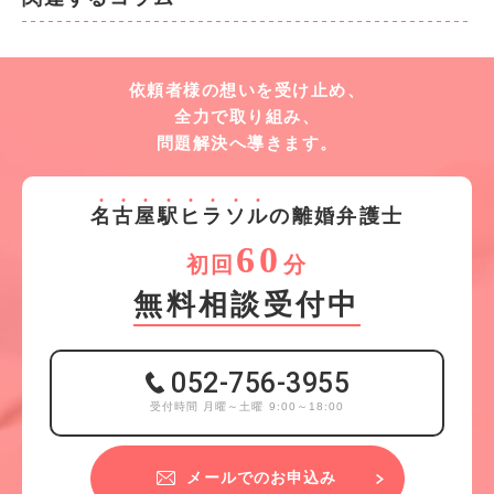
依頼者様の想いを受け止め、
全力で取り組み、
問題解決へ導きます。
名
古
屋
駅
ヒ
ラ
ソ
ル
の離婚弁護士
60
初回
分
無料相談受付中
052-756-3955
受付時間 月曜～土曜 9:00～18:00
メールでのお申込み