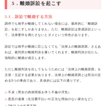
5
．離婚訴訟を起こす
5-1
．訴訟で離婚する方法
調停でも相手が離婚してくれない場合には、最終的に「離婚訴
訟」を起こすしかありません。ただ、離婚訴訟は形成訴訟といっ
て、法律要件を満たさないとダメという特色があります。
訴訟では相手が離婚に応じなくても「法律上の離婚原因」さえあ
れば、裁判所が離婚判決を書いてくれます。離婚判決が出たら、
強制的に離婚が成立します。
ただし離婚判決を出してもらうためには「法律上の離婚原因」を
主張・立証する必要があります。法律上の離婚原因とは民法の定
める
5
つの事由であり、具体的には以下の通りです。
不貞（男女の肉体関係を伴う不倫や浮気）
悪意の遺棄（生活費不払いや正当な理由のない家出など）
3
年以上の生死不明