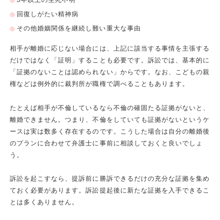
回復しがたい精神病
その他婚姻関係を継続し難い重大な事由
相手が離婚に応じない場合には、上記に該当する事情を主張する
だけではなく「証明」することも必要です。訴訟では、基本的に
「証拠のないことは認められない」からです。なお、こどもの親
権などは例外的に裁判所が職権で調べることもあります。
たとえば相手が不倫しているなら不倫の確固たる証拠がないと、
離婚できません。つまり、不倫をしていても証拠がないというケ
ースは実は数多く存在するのです。こうした場合は自分の離婚後
のプランに合わせて弁護士に事前に相談しておくと良いでしょ
う。
訴訟を起こすなら、提訴前に勝訴できるだけの充分な証拠を集め
ておく必要があります。訴訟提起後に新たな証拠を入手できるこ
とは多くありません。