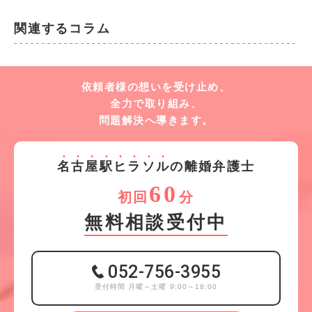
関連するコラム
依頼者様の想いを受け止め、
全力で取り組み、
問題解決へ導きます。
名
古
屋
駅
ヒ
ラ
ソ
ル
の離婚弁護士
60
初回
分
無料相談受付中
052-756-3955
受付時間 月曜～土曜 9:00～18:00