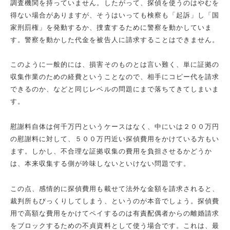
調査機関を持っていません。したがって、探偵を使うのはやむを
得ない場合がありますが、そうはいっても検察も「起訴」し「国
家刑罰権」を発動するか、捜査するために警察を動かしていま
す。警察を動かした代金を被告人に請求することはできません。
このように一般的には、損害そのものとは言い難く、単に証拠の
収集作業のための経費ということなので、相手にコピー代を請求
できるのか、などと同じレベルの問題にまで落ちてきてしまいま
す。
慰謝料自体は何千万円というケースはなく、中にいは２００万円
の慰謝料に対して、５００万円近い探偵費用をかけている方もい
ます。しかし、不合理な証拠収集の費用を負担させるかどうか
は、本来収集する側が吟味しないといけない問題です。
この点、感情的に探偵費用も載せて法外な金額を請求されると、
裁判所もびっくりしてしまう、というのが本音でしょう。探偵費
用で高額な費用をかけてペイするのは有責配偶者からの離婚請求
をブロックするための不貞資料として使う場合です。これは、最