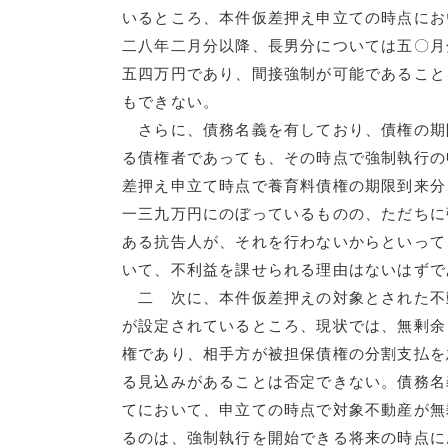
いるところ、本件仮差押え申立ての時点にお
二八年二月分以降、長男分については五〇月
五四万円であり、間接強制が可能であること
もできない。
さらに、債務名義を有しており、債権の期
る債権者であっても、その時点で強制執行の
差押え申立て時点で養育料債権の期限到来分
一三九万円にのぼっているものの、ただちに
ある抗告人が、それを行わないからといって
いて、不利益を課せられる理由はないはずで
二 次に、本件仮差押えの対象とされた不
が設定されているところ、現状では、無剰余
権であり、相手方が被担保債権の分割支払を
る見込みがあることは否定できない。債務名
てにおいて、申立ての時点で対象不動産が無
るのは、強制執行を開始できる将来の時点に