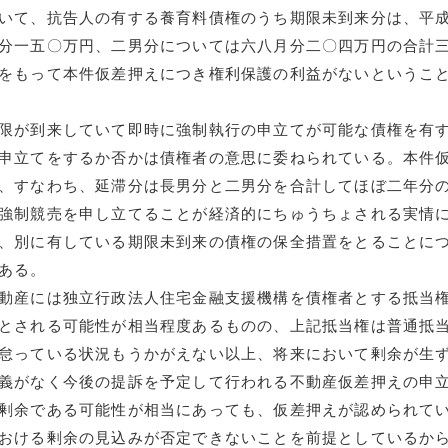
いて、抗告人の有する養育料債権のうち期限未到来分は、平
分一五〇万円、二男分については六八月分二〇四万円の合計
をもって本件仮差押えにつき権利保護の利益がないというこ
限が到来していて即時に強制執行の申立てが可能な債権を有
申立てをするか否かは債権者の意思に委ねられている。本件
、すなわち、延滞分は長男分と二男分を合計してほぼ二年分
強制競売を申し立てることが経済的にちゅうちょされる実情
、別に有している期限未到来の債権の保全措置をとることに
ある。
動産には独立行政法人住宅金融支援機構を債権者とする抵当
とされる可能性が相当程度あるものの、上記抵当権は普通抵
怠っている状況もうかがえない以上、将来において剰余が生
義がなく今後の提訴を予定して行われる不動産仮差押えの申
剰余である可能性が相当にあっても、仮差押えが認められて
おける剰余の見込みが否定できないことを前提としているか