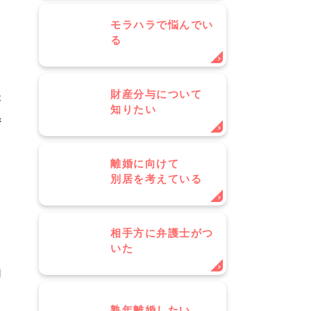
モラハラで悩んでい
る
財産分与について
本
知りたい
係
申
離婚に向けて
８
別居を考えている
っ
相手方に弁護士がつ
いた
用
と
熟年離婚したい