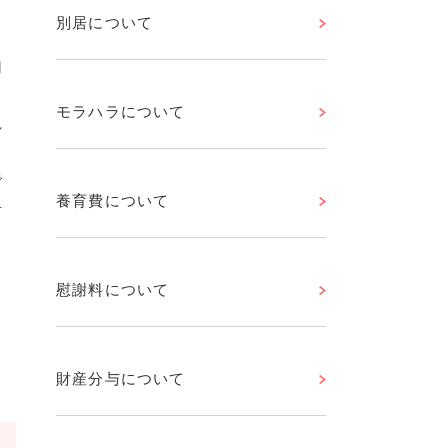
別居について
用
と
モラハラについて
れ
る
で
養育費について
告
る
慰謝料について
る
財産分与について