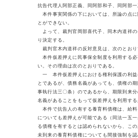
抗告代理人阿部正義、同阿部和子、同阿部一
本件事実関係の下においては、所論の点に
とができない。
よって、裁判官岡部喜代子、同木内道祥の
り決定する。
裁判官木内道祥の反対意見は、次のとおり
本件仮差押えに民事保全制度を利用する必
い。その理由は次のとおりである。
一 本件仮差押えにおける権利保護の利益
とであるが、債務名義があっても、債権の期
事執行法三〇条）のであるから、期限到来分
名義があることをもって仮差押えを利用する
本件で抗告人の有する養育料債権は、給料
についても差押えが可能である（同法一五一
る債権を有するとは認められないから、この
未到来の養育料債権についても間接強制を認