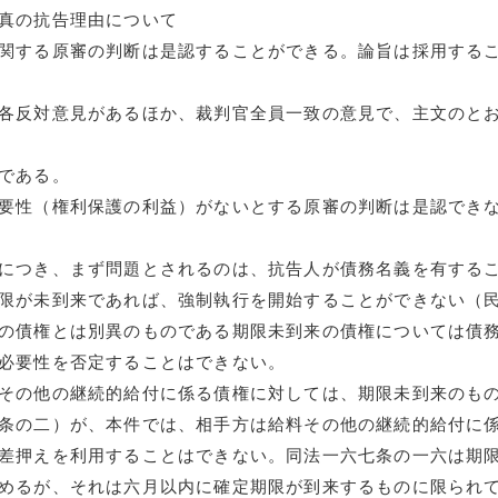
真の抗告理由について
関する原審の判断は是認することができる。論旨は採用する
各反対意見があるほか、裁判官全員一致の意見で、主文のと
である。
要性（権利保護の利益）がないとする原審の判断は是認でき
につき、まず問題とされるのは、抗告人が債務名義を有する
限が未到来であれば、強制執行を開始することができない（
の債権とは別異のものである期限未到来の債権については債
必要性を否定することはできない。
その他の継続的給付に係る債権に対しては、期限未到来のも
条の二）が、本件では、相手方は給料その他の継続的給付に
差押えを利用することはできない。同法一六七条の一六は期
めるが、それは六月以内に確定期限が到来するものに限られ