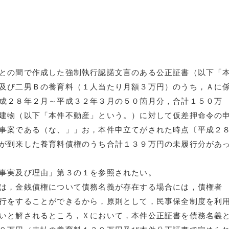
との間で作成した強制執行認諾文言のある公正証書（以下「
及び二男Ｂの養育料（１人当たり月額３万円）のうち，Ａに
成２８年２月～平成３２年３月の５０箇月分，合計１５０万
建物（以下「本件不動産」という。）に対して仮差押命令の
事案である（な、」」お，本件申立てがされた時点〔平成２
が到来した養育料債権のうち合計１３９万円の未履行分があ
事実及び理由」第３の１を参照されたい。
は，金銭債権について債務名義が存在する場合には，債権者
行をすることができるから，原則として，民事保全制度を利
いと解されるところ，Ｘにおいて，本件公正証書を債務名義