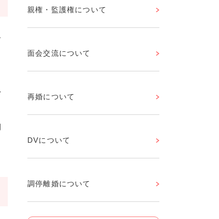
親権・監護権について
分
面会交流について
。
思
再婚について
利
DVについて
調停離婚について