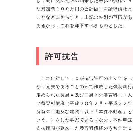
し，既に支払期限の到来した未払の債権２３
た慰謝料１００万円の合計額）を請求債権と
ことなどに照らすと，上記の特別の事情があ
あるから，これを却下すべきものとした。
許可抗告
これに対して，Ｘが抗告許可の申立てをし
が，元夫であるＹとの間で作成した強制執行
定められた長男Ａ及び二男Ｂの養育料（１人
い養育料債権（平成２８年２月～平成３２年
所有の土地及び建物（以下「本件不動産」と
いう。）をした事案である（なお，本件申立
支払期限が到来した養育料債権のうち合計１