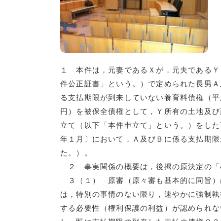
１ 本件は，元妻であるＸが，元夫であるＹ
件公正証書」という。）で定められた長男Ａ
る支払期限が到来していない養育料債権（平
円）を被保全債権として，Ｙ所有の土地及び
立て（以下「本件申立て」という。）をした
年１月〕において，Ａ及びＢに係る支払期限
た。）。
２ 事実関係の概要は，後掲の原決定の「
３（１） 原審（原々審も基本的に同旨）
は，特別の事情のない限り，速やかに強制執
する必要性（権利保護の利益）が認められな