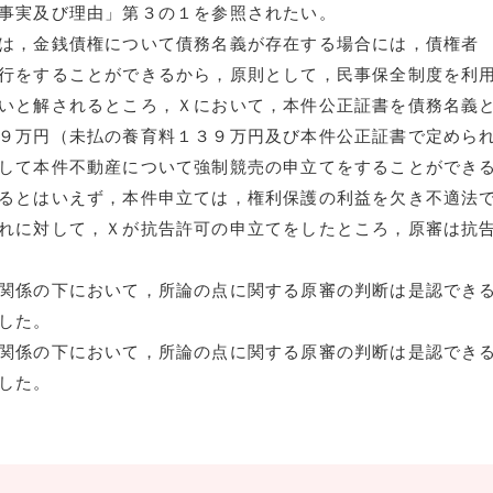
事実及び理由」第３の１を参照されたい。
は，金銭債権について債務名義が存在する場合には，債権者
行をすることができるから，原則として，民事保全制度を利
いと解されるところ，Ｘにおいて，本件公正証書を債務名義
９万円（未払の養育料１３９万円及び本件公正証書で定めら
して本件不動産について強制競売の申立てをすることができ
るとはいえず，本件申立ては，権利保護の利益を欠き不適法
れに対して，Ｘが抗告許可の申立てをしたところ，原審は抗
関係の下において，所論の点に関する原審の判断は是認でき
した。
関係の下において，所論の点に関する原審の判断は是認でき
した。