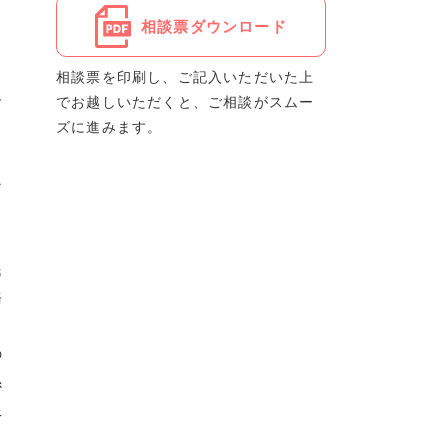
相談票ダウンロード
こ
相談票を印刷し、ご記入いただいた上
お
でお越しいただくと、ご相談がスムー
ズに進みます。
な
こ
民
務
の
係
限
て