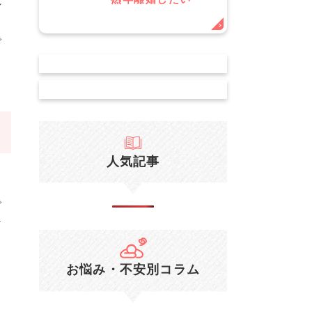
れ
る
で
人気記事
Ｘ
で
な
Ｙ
と
お悩み・不安別コラム
る