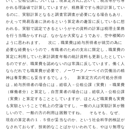
いて，公租公課については，現算定方式において，税法等から導
かれる理論値で計算していますが、税務署ですら推計計算してい
るのに、実額計算となると調査官調査が必要になる場合もあり、
かえって簡易迅速に決めるという算定表の趣旨に反しているに想
われる。実額で認定できるというがその資料の計算は税理士業務
を行う当職からすれば、なかなか大変なようであり、空中楼閣の
ように思われます。 次に，職業費は給与所得者が就労の為に
必要な経費をいうので，有職者のための支出に限定し，職業費の
算定に利用していた家計調査年報の統計資料も更新したとしてい
るのですが、職業費を認めないのは常識に反しています。働く人
ならだれでも職業費が必要で、ノーワークノーペイの労働法の精
神は養育費にも妥当するでしょう。 新算定方式の可処分所得
は，給与所得者の場合には，総収入－公租公課（実費）－職業費
（稼働者分）と算定し，自営業者の場合には，総収入－公租公課
（実費）と算定することとしていますが、ほとんど職業費も実費
も実額ということで机上の空論ですし、一般の人は実額計算が難
しいので、一般の方の利用は困難ですね。 そもそも、なぜ、
現在の算定表の１．５倍が妥当なのか、という社会科学的検証が
なされておらず、技術的なことばかりいわれても、やはり無理な