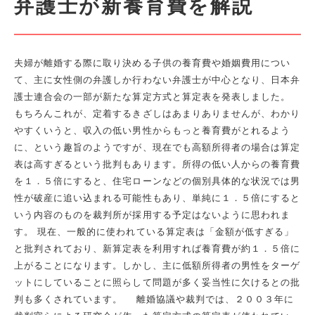
弁護士が新養育費を解説
夫婦が離婚する際に取り決める子供の養育費や婚姻費用につい
て、主に女性側の弁護しか行わない弁護士が中心となり、日本弁
護士連合会の一部が新たな算定方式と算定表を発表しました。
もちろんこれが、定着するきざしはあまりありませんが、わかり
やすくいうと、収入の低い男性からもっと養育費がとれるよう
に、という趣旨のようですが、現在でも高額所得者の場合は算定
表は高すぎるという批判もあります。所得の低い人からの養育費
を１．５倍にすると、住宅ローンなどの個別具体的な状況では男
性が破産に追い込まれる可能性もあり、単純に１．５倍にすると
いう内容のものを裁判所が採用する予定はないように思われま
す。 現在、一般的に使われている算定表は「金額が低すぎる」
と批判されており、新算定表を利用すれば養育費が約１．５倍に
上がることになります。しかし、主に低額所得者の男性をターゲ
ットにしていることに照らして問題が多く妥当性に欠けるとの批
判も多くされています。 離婚協議や裁判では、２００３年に