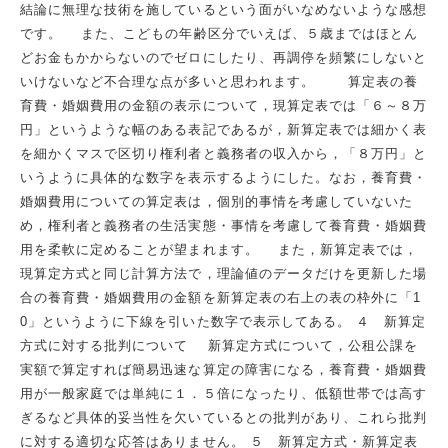
結論に無理な技術を施しているという面がいなめないような感想
です。 また、こどもの年齢区分でいえば、５歳まではほとん
どお金もかからないのでゼロにしたり、再調停を頻繁にしないと
いけないなど不合理な点が多いと思われます。 算定表の養
育費・婚姻費用の金額の表示について，現算定表では「６～８万
円」というような幅のある表記であるが，新算定表では細かく表
を細かくマスで区切り権利者と義務者の収入から，「８万円」と
いうように具体的な数字を表示するようにした。なお，養育費・
婚姻費用についての算定表は，個別的事情を考慮していないた
め，権利者と義務者の生活実態・事情を考慮して養育費・婚姻費
用を柔軟に定めることが望まれます。 また，新算定表では，
現算定方式と同じ計算方法で，理論値のデータだけを更新した場
合の養育費・婚姻費用の金額を新算定表の右上の表の枠外に「1
0」というように下線を引いた数字で表示してある。 ４ 新算定
方式に対する批判について 新算定方式について，公租公課を
実額で算定すれば簡易迅速な算定の障害になる，養育費・婚姻費
用が一般家庭では単純に１．５倍になったり、低額世帯では高す
ぎるなど具体的妥当性を欠いているとの批判があり、これら批判
に対する適切な応答はありません。 ５ 新算定方式・新算定表