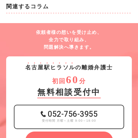
関連するコラム
依頼者様の想いを受け止め、
全力で取り組み、
問題解決へ導きます。
名
古
屋
駅
ヒ
ラ
ソ
ル
の離婚弁護士
60
初回
分
無料相談受付中
052-756-3955
受付時間 月曜～土曜 9:00～18:00