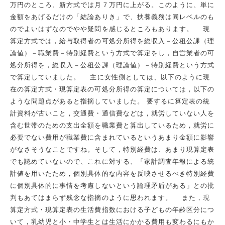
万円のところ、新方式では月７万円に上がる。このように、単に
金額をあげるだけの「結論ありき」で、扶養義務は同レベルのも
のでよいはずなのでやや疑問を感じるところもあります。 現
算定方式では，給与取得者の可処分所得を総収入－公租公課（理
論値）－職業費－特別経費という方式で算定をし，自営業者の可
処分所得を，総収入－公租公課（理論値）－特別経費という方式
で算定していました。 主に女性側としては、以下のように現
在の算定方式・現算定表の可処分所得の算定については，以下の
ような問題点があると指摘していました。 要するに算定表の統
計資料が古いこと，交通費・通信費などは，就労していない人を
含む世帯のための支出全額を職業費と算出しているため，就労に
必要でない費用が職業費に含まれているというあまり金額に影響
がなさそうなことですね。そして，特別経費は、あまり現算定表
でも認めていないので、これに対する、「家計調査年報による統
計値を用いたため，個別具体的な内容を反映させるべき特別経費
に個別具体的に事情を考慮しないという論理矛盾がある」との批
判もあてはまらず残念な指摘のように思われます。 また，現
算定方式・現算定表の生活費指数における子どもの年齢区分につ
いて，乳幼児と小・中学生とは生活にかかる費用も変わるにもか