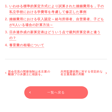
いわゆる標準的算定方式により試算された婚姻費用を，子の
私立学校における学費等を考慮して修正した事例
婚姻費用における収入認定～給与所得者、自営業者、子ども
が4人いる場合の計算方法～
日弁連作成の新算定表はどういう点で裁判所算定表と違う
の？
養育費の相場について
面会交流の間接強制は名古屋の
共同監護状態に対する否定的な
離婚プロ弁護士に相談を。
名古屋高裁の判断
一覧へ戻る