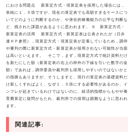
における問題点 新算定方式・現算定表を採用した場合には，
単純に１．５倍ですが、現在の算定表でも高額すぎるケースにつ
いてどのように判断するのか、や潜在的稼働能力の公平な判断な
ど、残された課題があるように思われます。 ６ 新算定方式・
新算定表の活用 新算定方式・新算定表は公表されたが（日弁
連ＨＰ参照），現算定方式・現算定表が定着しているため，調停
や審判の際に新算定方式・新算定表が採用されない可能性が当面
は高いといえます。 そこで，まず，現算定方式で統計資料だけ
を新たにした額（新算定表の右上の枠外の下線を引いた数字の金
額）であれば，調停委員や裁判所も採用しやすいのではないかと
の指摘もありますが、そうしますと、現行の算定表の基礎資料だ
け新しくすればよく、なぜ１．５倍にする必要性があるのか、イ
ンフレが起きているわけではないのに、経済的指標からもやや養
育費算定に疑問がもたれ、裁判所での採用は困難なように思われ
ます。
関連記事: