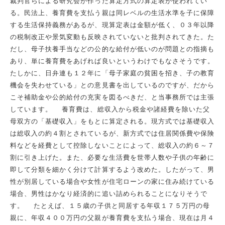
裁判官らによる研究会が作った算定方式の算定表が使われてい
る。民法上、養育費を支払う親は同レベルの生活水準を子に保障
する生活保持義務があるが、現算定表は金額が低く、０３年以降
の税制改正や景気変動も反映されていないと批判されてきた。た
だし、母子扶養手当などの公的な給付が低いのが問題との指摘も
あり、単に養育費をあげれば良いというわけでもなさそうです。
たしかに、日弁連も１２年に「母子家庭の貧困を招き、子の教育
機会を失わせている」との意見書を出しているのですが、だから
こそ補助金や公的給付の充実を図るべきだ、と当事務所では主張
しています。 養育費は、総収入から税金や諸経費を除いた父
母双方の「基礎収入」をもとに算定される。現方式では基礎収入
は総収入の約４割とされているが、新方式では住居関係費や保険
料などを経費として控除しないことによって、総収入の約６～７
割に引き上げた。また、必要な生活費を世帯人数や子供の年齢に
即して分類を細かく分けて計算するよう改めた。したがって、男
性が別居している場合や女性が住宅ローンの家に住み続けている
場合、男性はかなり経済的に追い詰められることになりそうで
す。 たとえば、１５歳の子供と同居する年収１７５万円の母
親に、年収４００万円の父親が養育費を支払う場合、現在は月４