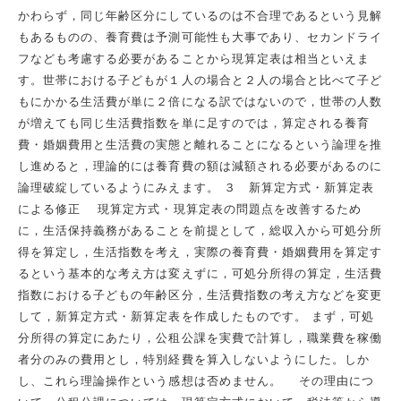
かわらず，同じ年齢区分にしているのは不合理であるという見解
もあるものの、養育費は予測可能性も大事であり、セカンドライ
フなども考慮する必要があることから現算定表は相当といえま
す。世帯における子どもが１人の場合と２人の場合と比べて子ど
もにかかる生活費が単に２倍になる訳ではないので，世帯の人数
が増えても同じ生活費指数を単に足すのでは，算定される養育
費・婚姻費用と生活費の実態と離れることになるという論理を推
し進めると，理論的には養育費の額は減額される必要があるのに
論理破綻しているようにみえます。 ３ 新算定方式・新算定表
による修正 現算定方式・現算定表の問題点を改善するため
に，生活保持義務があることを前提として，総収入から可処分所
得を算定し，生活指数を考え，実際の養育費・婚姻費用を算定す
るという基本的な考え方は変えずに，可処分所得の算定，生活費
指数における子どもの年齢区分，生活費指数の考え方などを変更
して，新算定方式・新算定表を作成したものです。 まず，可処
分所得の算定にあたり，公租公課を実費で計算し，職業費を稼働
者分のみの費用とし，特別経費を算入しないようにした。しか
し、これら理論操作という感想は否めません。 その理由につ