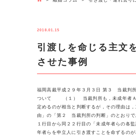
2018.01.15
引渡しを命じる主文
させた事例
福岡高裁平成２９年３月３日 第３ 当裁判
ついて （１） 当裁判所も，未成年者Ａ
定めるのが相当と判断するが，その理由は，
由」の「第２ 当裁判所の判断」のとお
１行目から同２２行目の「未成年者らの各監
年者らを申立人に引き渡すことを命ずるのが