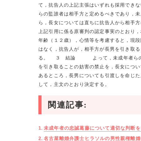
て，抗告人の上記主張はいずれも採用でき
らの監誰者は相手方と定めるべきであり，未
ら，長女については直ちに抗告人から相手
上記引用に係る原審判の認定事実のとおり，
年齢（１２歳），心情等を考慮すると，現段
はなく，抗告人が，相手方が長男を引き取る
る。 ３ 結論 よって，未成年者らの監
を引き取ることの妨害の禁止を，長女につい
あるところ，長男についても引渡しを命じた
して，主文のとおり決定する。
関連記事:
未成年者の忠誠葛藤について適切な判断を
名古屋離婚弁護士ヒラソルの男性親権離婚