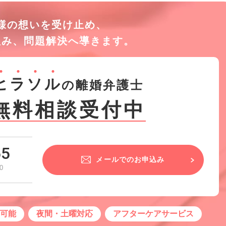
様の想いを受け止め、
組み、
問題解決へ導きます。
ヒ
ラ
ソ
ル
の離婚弁護士
無料相談受付中
55
メールでのお申込み
0
せ可能
夜間・土曜対応
アフターケアサービス