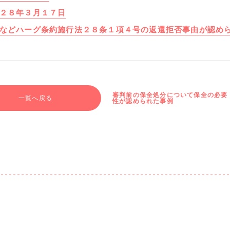
２８年３月１７日
などハーグ条約施行法２８条１項４号の返還拒否事由が認め
審判前の保全処分について保全の必要
一覧へ戻る
性が認められた事例