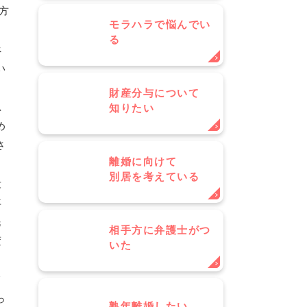
方
モラハラで悩んでい
こ
る
べ
い
財産分与について
思
知りたい
め
さ
離婚に向けて
別居を考えている
段
年
民
相手方に弁護士がつ
変
いた
こ
て
っ
熟年離婚したい