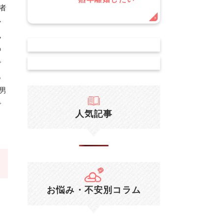
者
か
，
の
で
あ
男
で
人気記事
と
お悩み・不安別コラム