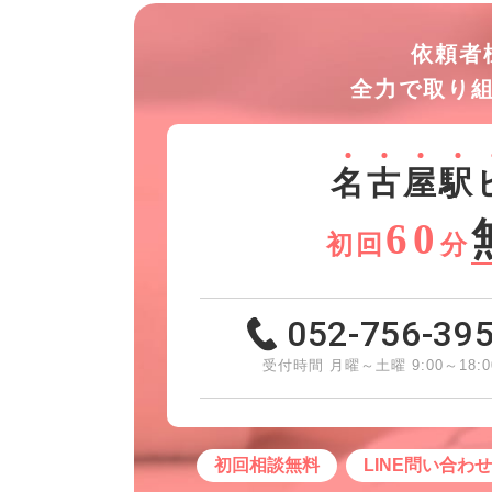
依頼者
全力で取り
名
古
屋
駅
60
初回
分
052-756-39
受付時間 月曜～土曜 9:00～18:0
初回相談無料
LINE問い合わ