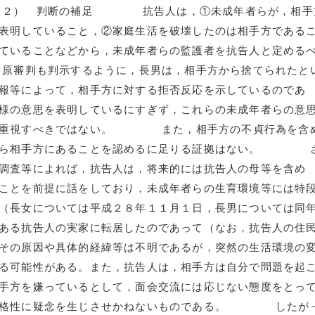
（２） 判断の補足 抗告人は，①未成年者らが，相手
表明していること，②家庭生活を破壊したのは相手方である
ていることなどから，未成年者らの監護者を抗告人と定める
審判も判示するように，長男は，相手方から捨てられたと
報等によって，相手方に対する拒否反応を示しているのであ
様の意思を表明しているにすぎず，これらの未成年者らの意
度に重視すべきではない。 また，相手方の不貞行為を含
が専ら相手方にあることを認めるに足りる証拠はない。 
調査等によれば，抗告人は，将来的には抗告人の母等を含め
ことを前提に話をしており，未成年者らの生育環境等には特
（長女については平成２８年１１月１日，長男については同
ある抗告人の実家に転居したのであって（なお，抗告人の住
その原因や具体的経緯等は不明であるが，突然の生活環境の
る可能性がある。また，抗告人は，相手方は自分で問題を起
手方を嫌っているとして，面会交流には応じない態度をとっ
の適格性に疑念を生じさせかねないものである。 したが