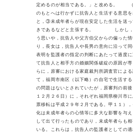
定めるのが相当である。」と改める。 
のもとへは行かずに抗告人と生活する意思を
と，③未成年者らが現在安定した生活を送っ
きであるなどと主張する。 しかし，原
う思いや，抗告人や父方伯父からの偏った情
り，長女は，抗告人や長男の意向に沿って同
表明を監護者の指定の判断にあたって過
て抗告人と相手方の婚姻関係破綻の原因
らに，原審における家庭裁判所調査官による
て，福岡市南区（以下略）の自宅で生活する
の問題はないとされていたが，原審判の前後
１２月２６日）に，それぞれ福岡県柳川市に
票移転は平成２９年２月である。甲１１），
化は未成年者らの心情等に多大な影響を与え
して出て行ったものであり，未成年者らも相
いる。これらは，抗告人の監護者として