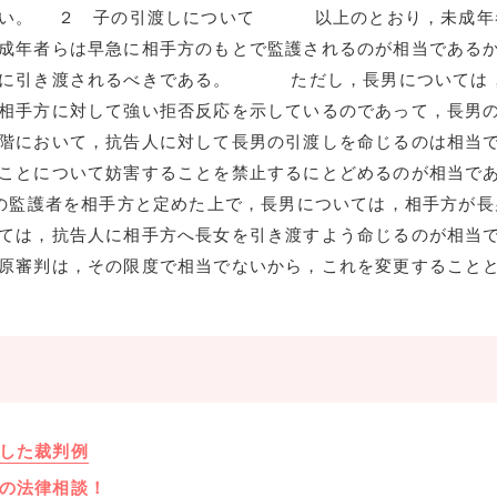
ない。 ２ 子の引渡しについて 以上のとおり，未成年
成年者らは早急に相手方のもとで監護されるのが相当である
方に引き渡されるべきである。 ただし，長男については
相手方に対して強い拒否反応を示しているのであって，長男
階において，抗告人に対して長男の引渡しを命じるのは相当
ことについて妨害することを禁止するにとどめるのが相当で
護者を相手方と定めた上で，長男については，相手方が長
ては，抗告人に相手方へ長女を引き渡すよう命じるのが相当
原審判は，その限度で相当でないから，これを変更すること
した裁判例
の法律相談！