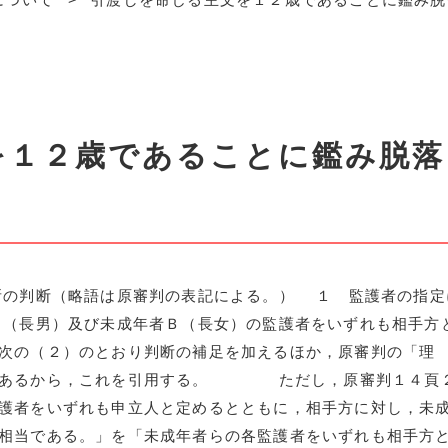
を１２歳であることに鑑み脱落
所の判断（略語は原審判の表記による。） １ 監護者の指定
（長男）及び未成年者Ｂ（長女）の監護者をいずれも相手方
次の（２）のとおり判断の補足を加えるほか，原審判の「理
りであるから，これを引用する。 ただし，原審判１４頁
護者をいずれも申立人と定めるとともに，相手方に対し，未
相当である。」を「未成年者らの各監護者をいずれも相手方