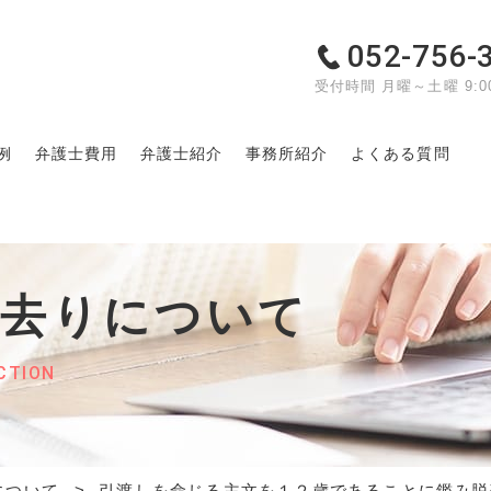
052-756-
受付時間 月曜～土曜 9:00
例
弁護士費用
弁護士紹介
事務所紹介
よくある質問
れ去りについて
CTION
について
引渡しを命じる主文を１２歳であることに鑑み脱