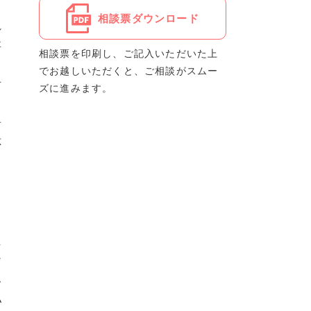
、
相談票ダウンロード
れ
事
相談票を印刷し、ご記入いただいた上
でお越しいただくと、ご相談がスムー
古
ズに進みます。
者
応
る
」
、
え
な
ん
払