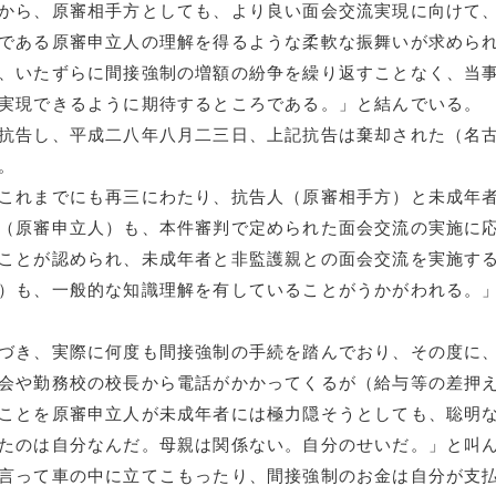
から、原審相手方としても、より良い面会交流実現に向けて
である原審申立人の理解を得るような柔軟な振舞いが求めら
、いたずらに間接強制の増額の紛争を繰り返すことなく、当
実現できるように期待するところである。」と結んでいる。
抗告し、平成二八年八月二三日、上記抗告は棄却された（名
。
これまでにも再三にわたり、抗告人（原審相手方）と未成年
（原審申立人）も、本件審判で定められた面会交流の実施に
ことが認められ、未成年者と非監護親との面会交流を実施す
）も、一般的な知識理解を有していることがうかがわれる。
づき、実際に何度も間接強制の手続を踏んでおり、その度に
会や勤務校の校長から電話がかかってくるが（給与等の差押
ことを原審申立人が未成年者には極力隠そうとしても、聡明
たのは自分なんだ。母親は関係ない。自分のせいだ。」と叫
言って車の中に立てこもったり、間接強制のお金は自分が支