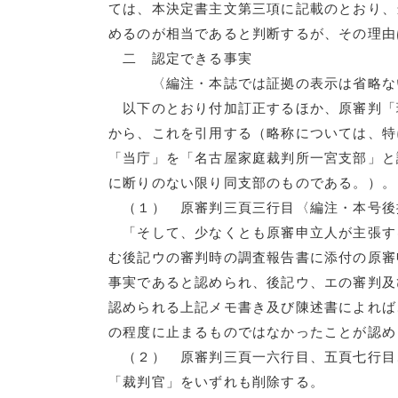
ては、本決定書主文第三項に記載のとおり、
めるのが相当であると判断するが、その理由
二 認定できる事実
〈編注・本誌では証拠の表示は省略な
以下のとおり付加訂正するほか、原審判「
から、これを引用する（略称については、特
「当庁」を「名古屋家庭裁判所一宮支部」と
に断りのない限り同支部のものである。）。
（１） 原審判三頁三行目〈編注・本号後
「そして、少なくとも原審申立人が主張す
む後記ウの審判時の調査報告書に添付の原審
事実であると認められ、後記ウ、エの審判及
認められる上記メモ書き及び陳述書によれば
の程度に止まるものではなかったことが認め
（２） 原審判三頁一六行目、五頁七行目
「裁判官」をいずれも削除する。