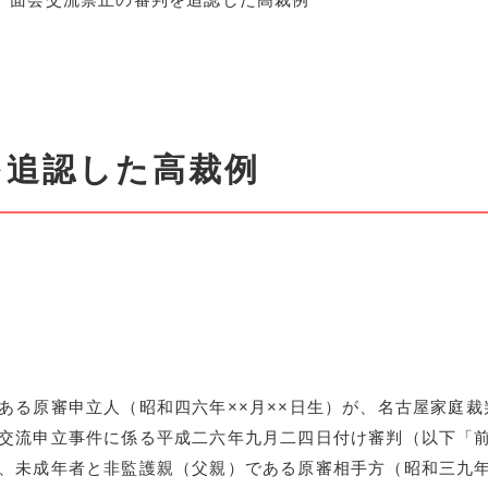
を追認した高裁例
る原審申立人（昭和四六年××月××日生）が、名古屋家庭裁
交流申立事件に係る平成二六年九月二四日付け審判（以下「
、未成年者と非監護親（父親）である原審相手方（昭和三九年