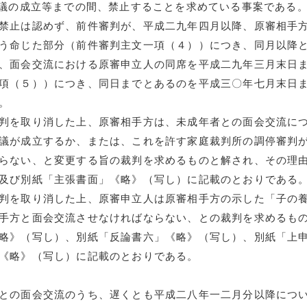
協議の成立等までの間、禁止することを求めている事案である
禁止は認めず、前件審判が、平成二九年四月以降、原審相手
う命じた部分（前件審判主文一項（４））につき、同月以降
、面会交流における原審申立人の同席を平成二九年三月末日
項（５））につき、同日までとあるのを平成三〇年七月末日
。
判を取り消した上、原審相手方は、未成年者との面会交流に
議が成立するか、または、これを許す家庭裁判所の調停審判
らない、と変更する旨の裁判を求めるものと解され、その理
及び別紙「主張書面」《略》（写し）に記載のとおりである
判を取り消した上、原審申立人は原審相手方の示した「子の
手方と面会交流させなければならない、との裁判を求めるも
略》（写し）、別紙「反論書六」《略》（写し）、別紙「上
《略》（写し）に記載のとおりである。
との面会交流のうち、遅くとも平成二八年一二月分以降につ