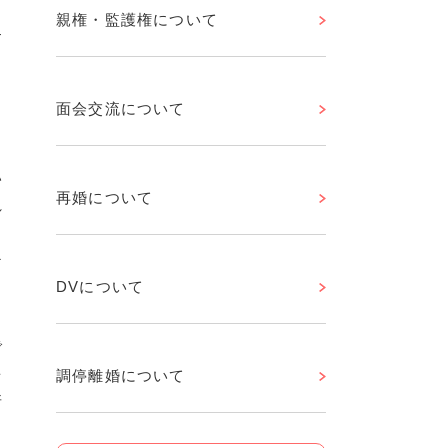
よ
親権・監護権について
す
よ
面会交流について
い
再婚について
れ
さ
け
DVについて
で
を
調停離婚について
所
当