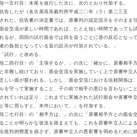
段一五行目〉末尾を改行した次に、次のとおり付加する。
抗告したが（名古屋高等裁判所平成二〇年（ラ）第二三五
された。抗告審の決定書では、原審判の認定説示をそのまま
面会交流が楽しい時間であれば、たとえ短い時間であっても
れるが、四回の試行面会では回を追うごとに逆の反応となっ
者の負担となっている旨の説示が付加されている。」
「試行」と改める。
段二四行目〉の「主張するが、」の次に「確かに、原審相手
と非難し続けており、面会交流を実施していく上で原審申立
乏しい面が窺われる。しかし、面会交流における信頼関係は
ルを守って実施すること、子の前で相手の悪口を言わないこ
されていれば足り、これまでに実施された試行面会や原審申
と等に照らすと、本件において、」を付加する。
段二七行目〉の「相手方は、」の次に「原審相手方との面会
ることが明らかな状況を踏まえても、これを原審申立人によ
る批判的態度を崩さず、原審申立人の悪影響を弱めるために