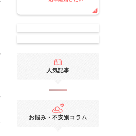
ど
る
特
人気記事
富
り
の
そ
お悩み・不安別コラム
各