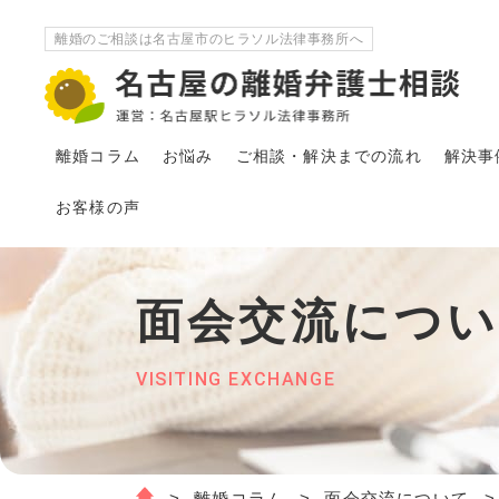
離婚のご相談は名古屋市のヒラソル法律事務所へ
離婚コラム
お悩み
ご相談・解決
まで
の流れ
解決事
お客様の声
面会交流につ
VISITING EXCHANGE
離婚コラム
面会交流について