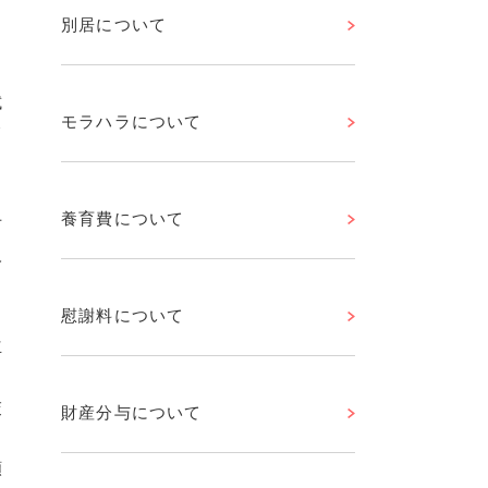
別居について
引
試
モラハラについて
て
養育費について
方
人
、
と
慰謝料について
立
交
財産分与について
る
頻