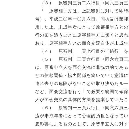
（３） 原審判三頁二六行目〈同六三頁三
「 原審相手方は、上記審判に対して即時
号）、平成二〇年一〇月六日、同抗告は棄却
用した上、未成年者にとって原審相手方との
行の回を追うごとに原審相手方に懐くと思わ
おり、原審相手方との面会交流自体が未成年
（４） 原審判一一頁七行目の「施行」を
（５） 原審判一三頁六行目〈同六六頁三
は、原審申立人を面会交流に非協力的である
との信頼関係・協力関係を築いていく意識に
連れ去りの危険がないことや取り決めたルー
など、面会交流を行う上で必要な範囲で確保
人が面会交流の具体的方法を提案していたこ
（６） 原審判一三頁八行目〈同六六頁三
流が未成年者にとって心理的負担となってい
悪影響によるものとして、原審申立人に対す