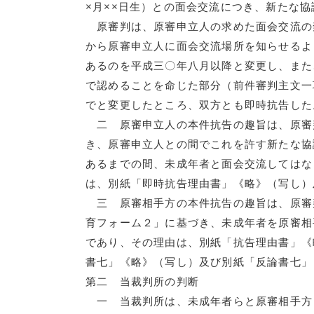
×月××日生）との面会交流につき、新たな
原審判は、原審申立人の求めた面会交流の
から原審申立人に面会交流場所を知らせるよ
あるのを平成三〇年八月以降と変更し、また
で認めることを命じた部分（前件審判主文一
でと変更したところ、双方とも即時抗告した
二 原審申立人の本件抗告の趣旨は、原審
き、原審申立人との間でこれを許す新たな協
あるまでの間、未成年者と面会交流してはな
は、別紙「即時抗告理由書」《略》（写し）
三 原審相手方の本件抗告の趣旨は、原審
育フォーム２」に基づき、未成年者を原審相
であり、その理由は、別紙「抗告理由書」《
書七」《略》（写し）及び別紙「反論書七」
第二 当裁判所の判断
一 当裁判所は、未成年者らと原審相手方