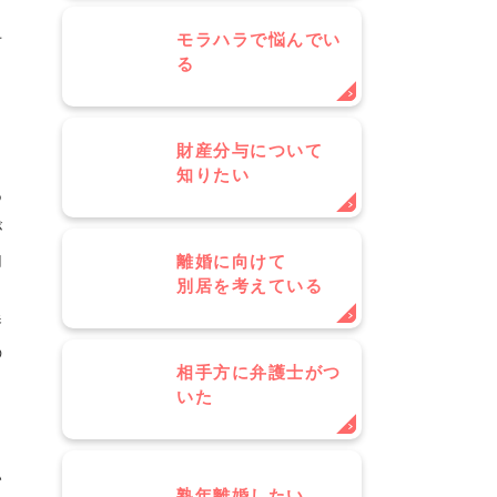
。
モラハラで悩んでい
方
る
と
ま
ま
財産分与について
知りたい
つ
が
由
離婚に向けて
別居を考えている
。
養
の
相手方に弁護士がつ
申
いた
い
熟年離婚したい