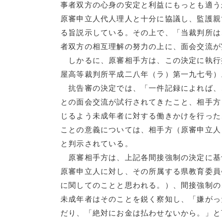
事者双方の心身の安定と利益にもっとも適う
原審申立人代人理人と十分に協議し、監護親
る旨説示している。その上で、「当裁判所は
者双方の相互理解の努力の上に、面会交流が
しかるに、原審相手方は、この決定に執行
屋高等裁判所平成二八年（ラ）第一九七号）
抗告審の決定では、「一件記録によれば、
との面会交流が試行されてきたこと、相手方
じるよう未成年者に対する働きかけを行った
ことの意義については、相手方（原審申立人
と判示されている。
原審相手方は、上記各間接強制の決定に基
原審申立人に対し、その所属する県教育委員
に関してのことと思われる。）、間接強制の
未成年者はそのことを鋭く察知し、「嫌がっ
だり、「絶対にお金は払わせないから。」と