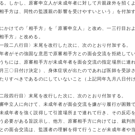
る。しかし、原審申立人が未成年者に対して片親疎外を招く
相手方は、同性の監護親の影響を受けやすいという」を付加
にかけての「相手方」を「原審申立人」と改め、一三行目お
相手方」と改める。
一段二八行目〉末尾を改行した次に、次のとおり付加する。
年者がその強固な意思で原審相手方との面会交流を拒絶して
うちには、原審相手方が未成年者を面会交流の指定場所に連
月三〇日付け決定）、身体症状が出たのであれば医師を受診
たりすべきであるのにしていないこと（上記同年九月八日付
二段四行目〉末尾を改行した次に、次のとおり付加する。
審申立人に向けて、未成年者が面会交流を嫌がり履行が困難
未成年者を強く説得して引渡場所まで連れて行き、その反応
う必要がある旨説示し、他方、原審相手方に向けては、裁判
との面会交流は、監護者の理解を得て行うことが未成年者や