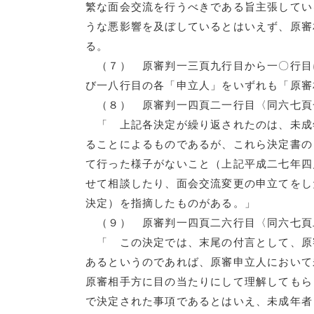
繁な面会交流を行うべきである旨主張してい
うな悪影響を及ぼしているとはいえず、原審
る。
（７） 原審判一三頁九行目から一〇行目
び一八行目の各「申立人」をいずれも「原審
（８） 原審判一四頁二一行目〈同六七頁
「 上記各決定が繰り返されたのは、未成
ることによるものであるが、これら決定書の
て行った様子がないこと（上記平成二七年四
せて相談したり、面会交流変更の申立てをし
決定）を指摘したものがある。」
（９） 原審判一四頁二六行目〈同六七頁
「 この決定では、末尾の付言として、原
あるというのであれば、原審申立人において
原審相手方に目の当たりにして理解してもら
で決定された事項であるとはいえ、未成年者