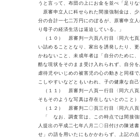
うと言って、布団の上にお金を並べ「足りな
原審申立人に科せられた間接強制金は、少
分の合計一七二万円にのぼるが、原審申立人
り母子の経済生活は逼迫している。」
（１０） 原審判一六頁八行目〈同六七頁
い詰めることとなり、家出を誘発したり、更
かねないこと、未成年者は「自分のために、
酷な現状をそのまま受け入れられず、自分を
虐待児やいじめの被害児の心の動きと同様で
こしやすいなどともいわれ、子の健康な自己
（１１） 原審判一八頁一行目〈同六八頁
そもそのような写真は存在しないとのこと）
（１２） 原審判二〇頁三行目〈同六八頁
「 なお、調査官は、この時点では間接強
人提出の平成二七年八月二〇日付けの陳述書
せ」の語を用いたにもかかわらず、上記の点