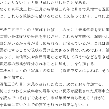
い！足りない！」と取り乱したりしたことがある。
なくとも平成二七年三月から平成二八年七月まで累増する五
は、これらを親族から借りるなどして支払っており、これに
三段二五行目〉の「実施すれば、」の次に「未成年者を更に
に重い身体症状や疾患を生じさせ、これらが常態化、深刻化
自分がいるから母が苦しめられる」と悩んでいるが、これは
悪者にすることで現状を受け止めざるを得ないためであり、
あって、自信喪失や自己否定などが高じて抑うつなどを引き
肯定感の形成が疎外されることに加え、」を付加する。
二段三行目〉の「写真」の次に「（原審申立人によれば、そ
」を付加する。
四段三〇行目〉末尾を改行した次に、次のとおり付加する。
制にまつわる未成年者の尋常でない反応が記載された原審申
を読んでいるはずであるが、未成年者が自ら敢えて「嫌がら
を念頭に置いた上での質問を行った形跡はない。」