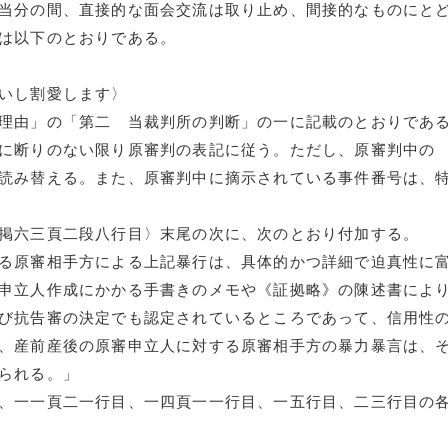
当分の間、直接的な面会交流は取り止め、間接的なものにと
は以下のとおりである。
いし割愛します〉
理由」の「第二 当裁判所の判断」の一に記載のとおりであ
に断りのない限り原審判の表記に従う。ただし、原審判中の
読み替える。また、原審判中に摘示されている事件番号は、
掲六三頁二段八行目〉末尾の次に、次のとおり付加する。
る原審相手方による上記暴行は、具体的かつ詳細で迫真性に
申立人作成にかかる手書きのメモや《証拠略》の陳述書によ
び抗告審の決定でも認定されているところであって、信用性
、産前産後の原審申立人に対する原審相手方の暴力暴言は、
られる。」
、一一頁二一行目、一四頁一一行目、一五行目、二三行目の