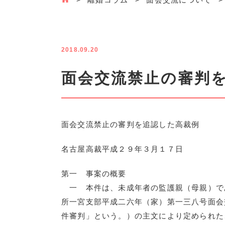
2018.09.20
面会交流禁止の審判
面会交流禁止の審判を追認した高裁例
名古屋高裁平成２９年３月１７日
第一 事案の概要
一 本件は、未成年者の監護親（母親）であ
所一宮支部平成二六年（家）第一三八号面会
件審判」という。）の主文により定められた