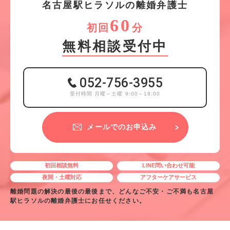
名
古
屋
駅
ヒ
ラ
ソ
ル
の離婚弁護士
60
初回
分
無料相談受付中
052-756-3955
受付時間 月曜～土曜 9:00～18:00
メールでのお申込み
初回相談無料
LINE問い合わせ可能
夜間・土曜対応
アフターケアサービス
離婚問題の解決の最後の最後まで、どんなご不安・ご不満も名古屋
駅ヒラソルの離婚弁護士にお任せください。