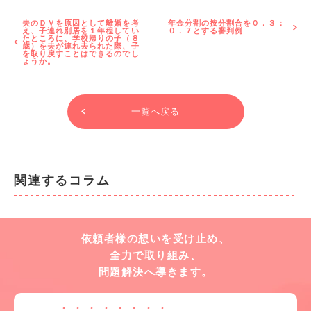
夫のＤＶを原因として離婚を考
年金分割の按分割合を０．３：
え、子連れ別居を１年程してい
０．７とする審判例
たところに、学校帰りの子（８
歳）を夫が連れ去られた際、子
を取り戻すことはできるのでし
ょうか。
一覧へ戻る
関連するコラム
依頼者様の想いを受け止め、
全力で取り組み、
問題解決へ導きます。