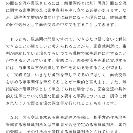
の面会交流を実現させるには、離婚調停とは別〖写真〗面会交流
に関する家事調停又は家事審判を申し立てる必要があります。な
お、調停等で離婚が成立せずに裁判になった場合には、離婚請求
の附帯処分として面会交流の申立てをすることもできます。
もっとも、親族間の問題ですので、できるだけ話し合いで解決
できることが望ましいと考えられることから、家庭裁判所は、審
判が継続している場合でもいつでも職権で家事調停に付すること
ができるとされています。実際にも、面会交流を円滑に実現する
には、当事者双方が納得して条件を定める等することが望まし
く、実務では、いきなり審判を申し立てるのではなく、面会交流
を求める家事調停を申立てることが一般的と言えます。また、離
婚訴訟の附帯請求として申立てられた場合でも、面会交流の具体
的方法等について慎重な配慮を要する事案については、調停に付
されたうえで面会交流の調査等が行われることもあります。
なお、面会交流を求める家事調停の管轄は、相手方の住所地を
管轄する家庭裁判所又は当事者が合意で定める家庭裁判所。審判
の管轄は、子の住所地を管轄する家庭裁判所とされています。