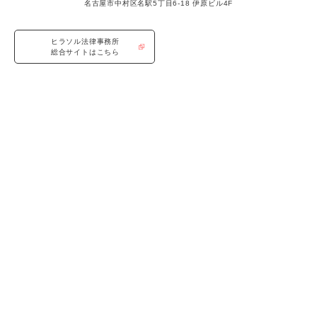
名古屋市中村区名駅5丁目6-18 伊原ビル4F
ヒラソル法律事務所
総合サイトはこちら