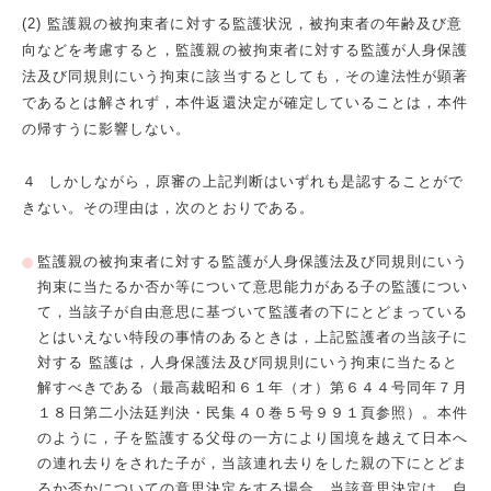
(2) 監護親の被拘束者に対する監護状況，被拘束者の年齢及び意
向などを考慮すると，監護親の被拘束者に対する監護が人身保護
法及び同規則にいう拘束に該当するとしても，その違法性が顕著
であるとは解されず，本件返還決定が確定していることは，本件
の帰すうに影響しない。
４ しかしながら，原審の上記判断はいずれも是認することがで
きない。その理由は，次のとおりである。
監護親の被拘束者に対する監護が人身保護法及び同規則にいう
拘束に当たるか否か等について意思能力がある子の監護につい
て，当該子が自由意思に基づいて監護者の下にとどまっている
とはいえない特段の事情のあるときは，上記監護者の当該子に
対する 監護は，人身保護法及び同規則にいう拘束に当たると
解すべきである（最高裁昭和６１年（オ）第６４４号同年７月
１８日第二小法廷判決・民集４０巻５号９９１頁参照）。本件
のように，子を監護する父母の一方により国境を越えて日本へ
の連れ去りをされた子が，当該連れ去りをした親の下にとどま
るか否かについての意思決定をする場合，当該意思決定は，自