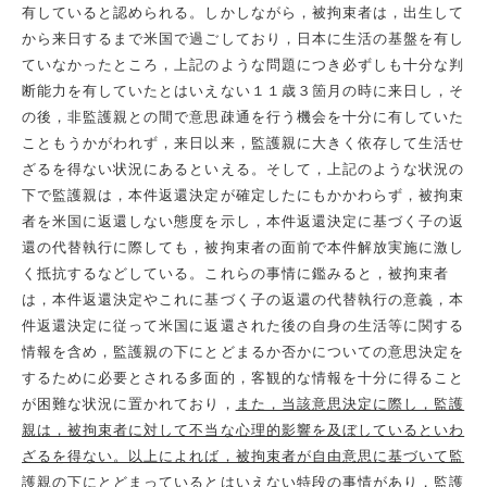
有していると認められる。しかしながら，被拘束者は，出生して
から来日するまで米国で過ごしており，日本に生活の基盤を有し
ていなかったところ，上記のような問題につき必ずしも十分な判
断能力を有していたとはいえない１１歳３箇月の時に来日し，そ
の後，非監護親との間で意思疎通を行う機会を十分に有していた
こともうかがわれず，来日以来，監護親に大きく依存して生活せ
ざるを得ない状況にあるといえる。そして，上記のような状況の
下で監護親は，本件返還決定が確定したにもかかわらず，被拘束
者を米国に返還しない態度を示し，本件返還決定に基づく子の返
還の代替執行に際しても，被拘束者の面前で本件解放実施に激し
く抵抗するなどしている。これらの事情に鑑みると，被拘束者
は，本件返還決定やこれに基づく子の返還の代替執行の意義，本
件返還決定に従って米国に返還された後の自身の生活等に関する
情報を含め，監護親の下にとどまるか否かについての意思決定を
するために必要とされる多面的，客観的な情報を十分に得ること
が困難な状況に置かれており，
また，当該意思決定に際し，監護
親は，被拘束者に対して不当な心理的影響を及ぼしているといわ
ざるを得ない。以上によれば，被拘束者が自由意思に基づいて監
護親の下にとどまっているとはいえない特段の事情があり，監護