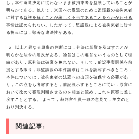
し，本件返還決定に従わないまま被拘束者を監護していることが
明らかである。他方で，米国への返還のために監護親の被拘束者
に対する
監護を解くことが著しく不当であることをうかがわせる
事情は認められない
。したがって，監護親による被拘束者に対す
る拘束には，顕著な違法性がある。
５ 以上と異なる原審の判断には，判決に影響を及ぼすことが
明らかな法令の違反がある。論旨はこの趣旨をいうものとして理
由があり，原判決は破棄を免れない。そして，前記事実関係を前
提とする限り，非監護親の本件請求はこれを認容すべきところ，
本件については，被拘束者の法廷への出頭を確保する必要があ
り，この点をも考慮すると，前記説示するところに従い，原審に
おいて改めて審理判断させるのを相当と認め，これを原審に差し
戻すこととする。 よって，裁判官全員一致の意見で，主文のと
おり判決する。
関連記事: