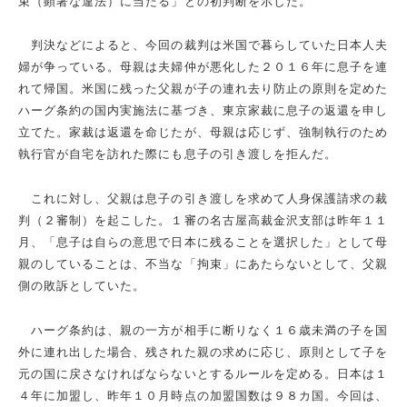
束（顕著な違法）に当たる」との初判断を示した。
判決などによると、今回の裁判は米国で暮らしていた日本人夫
婦が争っている。母親は夫婦仲が悪化した２０１６年に息子を連
れて帰国。米国に残った父親が子の連れ去り防止の原則を定めた
ハーグ条約の国内実施法に基づき、東京家裁に息子の返還を申し
立てた。家裁は返還を命じたが、母親は応じず、強制執行のため
執行官が自宅を訪れた際にも息子の引き渡しを拒んだ。
これに対し、父親は息子の引き渡しを求めて人身保護請求の裁
判（２審制）を起こした。１審の名古屋高裁金沢支部は昨年１１
月、「息子は自らの意思で日本に残ることを選択した」として母
親のしていることは、不当な「拘束」にあたらないとして、父親
側の敗訴としていた。
ハーグ条約は、親の一方が相手に断りなく１６歳未満の子を国
外に連れ出した場合、残された親の求めに応じ、原則として子を
元の国に戻さなければならないとするルールを定める。日本は１
４年に加盟し、昨年１０月時点の加盟国数は９８カ国。今回は、