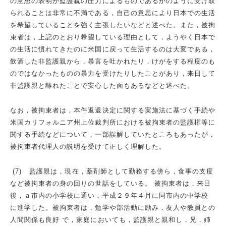
の意思の表明が監護親の圧力によるものであるかのように受け取
られることは非常に不満である，自己の意思により日本での生活
を希望していることを強く主張したいなどと述べた。また，被拘
束者は，上記のとおり希望している理由として，ようやく日本で
の生活に慣れてきたのに米国に戻って生活するのは大変である，
飲酒した非監護親から，暴言を吐かれたり，けがをする程度のも
のではなかったものの暴力を受けたりしたことがあり，来日して
非監護親と離れたことで安心した面もあるなどと述べた。
なお，被拘束者は，本件返還決定に関する実施法に基づく手続や
米国カリフォルニア州上位裁判所における被拘束者の監護権等に
関する手続などについて，一部誤解していたところもあったが，
被拘束者代理人の説明を受けて正しく理解した。
(7) 監護親は，現在，薬剤師として勤務する傍ら，食事の支度
など被拘束者の身の回りの世話をしている。 被拘束者は，来日
後，ａ市内の小学校に通い，平成２９年４月に同市内の中学校
に進学した。被拘束者は，勉学や部活動に励み，友人や教員との
人間関係も良好 で，家庭においても，監護親と親和し，兄，姉