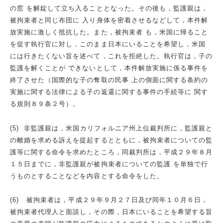
の窓 を解錠して立ち入ることとなった。その後も，監護親は，
被拘束者と同じ布団に 入り身体を密着させるなどして，本件解
放実施に激しく抵抗した。また，被拘束者 も，米国に帰ること
を促す執行官に対し，このまま日本にいることを希望し，米国
には行きたくない旨を述べて，これを拒絶した。執行官は，子の
監護を解くことが できないとして，本件解放実施に係る事件を
終了させた（国際的な子の奪取の民事 上の側面に関する条約の
実施に関する法律による子の返還に関する事件の手続等に 関す
る規則８９条２号）。
(5) 非監護親は，米国カリフォルニア州上位裁判所に，監護親と
の離婚を求める訴えを提起するとともに，被拘束者についての監
護等に関する命令を求めたところ，同裁判所は，平成２９年８月
１５日までに，非監護親が被拘束者についての監護 を単独で行
うものとすることなどを内容とする命令をした。
(6) 被拘束者は，平成２９年９月２７日及び同年１０月６日，
被拘束者代理人と面談し，その際，日本にいることを希望する旨