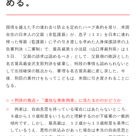
める。
国境を越えた子の連れ去り防止を定めたハーグ条約を巡り、米国
在住の日本人の父親（非監護親）が、息子（１３）を日本に連れ
帰った母親（監護親）に子の引き渡しを求めた人身保護請求の上
告審判決（二審制）で、最高裁第１小法廷（山口厚裁判長）は１
５日、「父親の請求は認めるべき」として、父親側の敗訴とした
名古屋高裁金沢支部判決を破棄し、特段の事情も認められないと
して出頭確保の観点から、審理を名古屋高裁に差し戻した。今
後、刑罰の裏付けをもってこどもは、米国に引き渡されることに
なる。
＜判決の焦点＞「違法な身体拘束」に当たるかのかどうか
拘束は、自由意思を持っている場合にはあたらないところ、
９歳から１０歳程度をいうものと理解するのが下級審の一般的
傾向です。しかし、最高裁は、１２歳から１３歳程度を基準に
しているうえ、悪性の吹込みがあった場合は本当の自由意思と