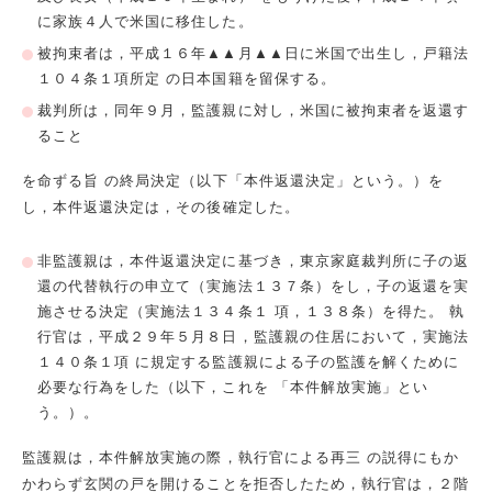
に家族４人で米国に移住した。
被拘束者は，平成１６年▲▲月▲▲日に米国で出生し，戸籍法
１０４条１項所定 の日本国籍を留保する。
裁判所は，同年９月，監護親に対し，米国に被拘束者を返還す
ること
を命ずる旨 の終局決定（以下「本件返還決定」という。）を
し，本件返還決定は，その後確定した。
非監護親は，本件返還決定に基づき，東京家庭裁判所に子の返
還の代替執行の申立て（実施法１３７条）をし，子の返還を実
施させる決定（実施法１３４条１ 項，１３８条）を得た。 執
行官は，平成２９年５月８日，監護親の住居において，実施法
１４０条１項 に規定する監護親による子の監護を解くために
必要な行為をした（以下，これを 「本件解放実施」とい
う。）。
監護親は，本件解放実施の際，執行官による再三 の説得にもか
かわらず玄関の戸を開けることを拒否したため，執行官は，２階