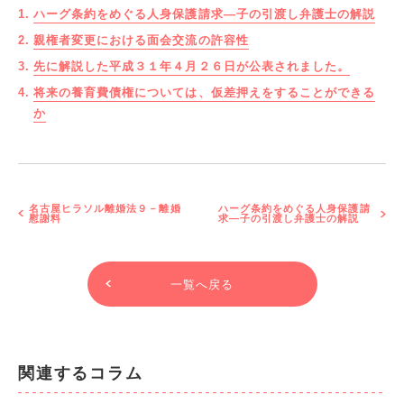
ハーグ条約をめぐる人身保護請求―子の引渡し弁護士の解説
親権者変更における面会交流の許容性
先に解説した平成３１年４月２６日が公表されました。
将来の養育費債権については、仮差押えをすることができる
か
名古屋ヒラソル離婚法９－離婚
ハーグ条約をめぐる人身保護請
慰謝料
求―子の引渡し弁護士の解説
一覧へ戻る
関連するコラム