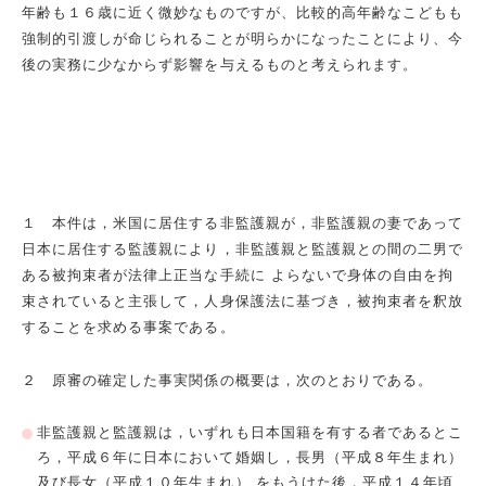
年齢も１６歳に近く微妙なものですが、比較的高年齢なこどもも
強制的引渡しが命じられることが明らかになったことにより、今
後の実務に少なからず影響を与えるものと考えられます。
１ 本件は，米国に居住する非監護親が，非監護親の妻であって
日本に居住する監護親により，非監護親と監護親との間の二男で
ある被拘束者が法律上正当な手続に よらないで身体の自由を拘
束されていると主張して，人身保護法に基づき，被拘束者を釈放
することを求める事案である。
２ 原審の確定した事実関係の概要は，次のとおりである。
非監護親と監護親は，いずれも日本国籍を有する者であるとこ
ろ，平成６年に日本において婚姻し，長男（平成８年生まれ）
及び長女（平成１０年生まれ） をもうけた後，平成１４年頃