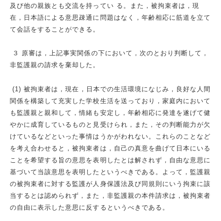
及び他の親族とも交流を持ってい る。また，被拘束者は，現
在，日本語による意思疎通に問題はなく，年齢相応に筋道を立て
て会話をすることができる。
３ 原審は，上記事実関係の下において，次のとおり判断して，
非監護親の請求を棄却した。
(1) 被拘束者は，現在，日本での生活環境になじみ，良好な人間
関係を構築して充実した学校生活を送っており，家庭内において
も監護親と親和して，情緒も安定し，年齢相応に発達を遂げて健
やかに成育しているものと見受けられ，また，その判断能力が欠
けているなどといった事情はうかがわれない。これらのことなど
を考え合わせると，被拘束者は，自己の真意を曲げて日本にいる
ことを希望する旨の意思を表明したとは解されず，自由な意思に
基づいて当該意思を表明したというべきである。よって，監護親
の被拘束者に対する監護が人身保護法及び同規則にいう拘束に該
当するとは認められず，また，非監護親の本件請求は，被拘束者
の自由に表示した意思に反するというべきである。