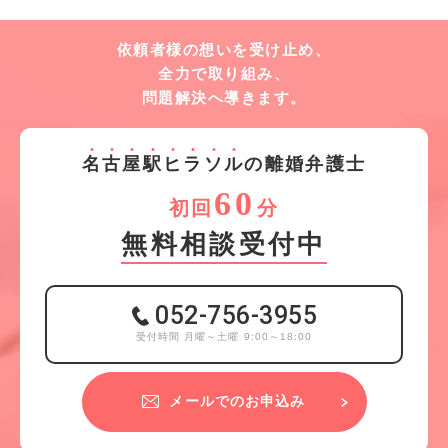
依頼者様の想いを受け止め、
全力で取り組み、
問題解決へ導きます。
名
古
屋
駅
ヒ
ラ
ソ
ル
の離婚弁護士
60
初回
分
無料相談受付中
052-756-3955
受付時間 月曜～土曜 9:00～18:00
メールでのお申込み