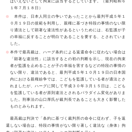
はいえないとして拘束に該当するとしています。（最判昭和６
１年７月１８日）
本件は、日本人同士の争いであったことから最判平成５年１
０月１９日の規範を利用し、親権に基づき特段の事情のない限
り適法として顕著な違法性があるというためには、右監護が子
の幸福に反することが明白であることを要する、とされていま
した。
本件で最高裁は、ハーグ条約による返還命令に従わない場合は
「顕著な違法性」に該当するとの初の判断を示し、現在の拘束
者が監護を止めることが子の幸福を害するなどの特段の事情の
ない限り、違法であると、最判平成５年１０月１９日の日本国
内における親権紛争では、こどもを監護している者が適法とさ
れましたが、ハーグに関して平成３０年３月１５日は、こども
を監護している者が原則違法とされるパラダイム変化がありま
した。刑事法の山口厚氏が裁判長であることも大きく影響した
ものとみられます。
最高裁は判決で「条約に基づく裁判所の命令に従わず、子を返
還しない場合は、特段の事情がない限り著しく違法な（身体）拘