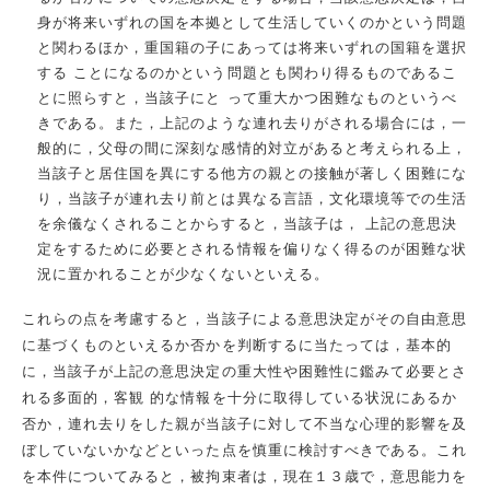
身が将来いずれの国を本拠として生活していくのかという問題
と関わるほか，重国籍の子にあっては将来いずれの国籍を選択
する ことになるのかという問題とも関わり得るものであるこ
とに照らすと，当該子にと って重大かつ困難なものというべ
きである。また，上記のような連れ去りがされる場合には，一
般的に，父母の間に深刻な感情的対立があると考えられる上，
当該子と居住国を異にする他方の親との接触が著しく困難にな
り，当該子が連れ去り前とは異なる言語，文化環境等での生活
を余儀なくされることからすると，当該子は， 上記の意思決
定をするために必要とされる情報を偏りなく得るのが困難な状
況に置かれることが少なくないといえる。
これらの点を考慮すると，当該子による意思決定がその自由意思
に基づくものといえるか否かを判断するに当たっては，基本的
に，当該子が上記の意思決定の重大性や困難性に鑑みて必要とさ
れる多面的，客観 的な情報を十分に取得している状況にあるか
否か，連れ去りをした親が当該子に対して不当な心理的影響を及
ぼしていないかなどといった点を慎重に検討すべきである。これ
を本件についてみると，被拘束者は，現在１３歳で，意思能力を