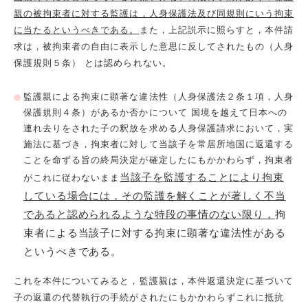
親の被拘束者に対する監護は，人身保護法及び同規則にいう拘束
に当たるというべきである。
また，上記説示に照らすと，本件請
求は，被拘束者の自由に表示した意思に反してされたもの（人身
保護規則５条） とは認められない。
監護親による拘束に顕著な違法性（人身保護法２条１項，人身
保護規則４条）があるか否かについて 国境を越えて日本への
連れ去りをされた子の釈放を求める人身保護請求において，実
施法に基づき，拘束者に対して当該子を常居所地国に返還する
ことを命ずる旨の終局決定が確定したにもかかわらず，拘束者
当該子を監護することにより拘束
がこれに従わないまま
している場合には，その監護を解くことが著しく不当
であると認められるような特段の事情のない限り，
拘
束者による当該子に対する拘束に顕著な違法性がある
というべきである。
これを本件についてみると，監護親は，本件返還決定に基づいて
子の返還の代替執行の手続がされたにもかかわらずこれに抵抗