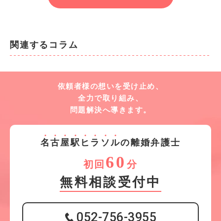
関連するコラム
依頼者様の想いを受け止め、
全力で取り組み、
問題解決へ導きます。
名
古
屋
駅
ヒ
ラ
ソ
ル
の離婚弁護士
60
初回
分
無料相談受付中
052-756-3955