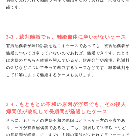
能です。
3-3
．裁判離婚でも、離婚自体に争いがないケース
有責配偶者が離婚訴訟を起こすケースであっても、被害配偶者が
離婚については争っていないのであれば、離婚できます。たとえ
ば夫婦のどちらも離婚を望んでいるが、財産分与や親権、慰謝料
の金額などについて争って裁判するケースなどです。離婚裁判を
して和解によって離婚するケースもあります。
3-4
．もともとの不和の原因が浮気でも、その後夫
婦関係が破綻して長期間が経過したケース
さらに、もともとの夫婦不和の原因はどちらか一方の不貞であ
り、一方が有責配偶者であるとしても、別居して
10
年以上など
の長期間が経過して、すでに夫婦の実態が失われて長いケースで