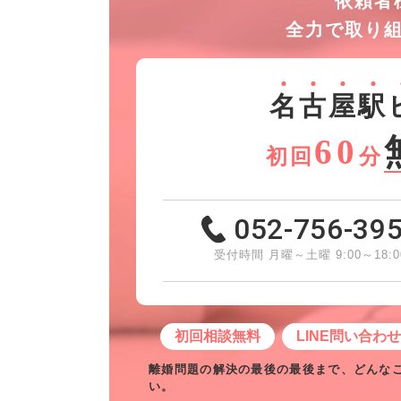
依頼者
全力で取り
名
古
屋
駅
60
初回
分
052-756-39
受付時間 月曜～土曜 9:00～18:0
初回相談無料
LINE問い合わ
離婚問題の解決の最後の最後まで、どんな
い。