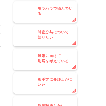
め
モラハラで悩んでい
る
相
法
思
財産分与について
知りたい
か
能
、
離婚に向けて
、
別居を考えている
て
調
相手方に弁護士がつ
いた
的
及
最
い
熟年離婚したい