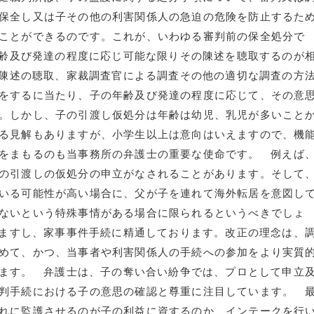
保全し又は子その他の利害関係人の急迫の危険を防止するた
ことができるのです。これが、いわゆる審判前の保全処分で
齢及び発達の程度に応じ可能な限りその陳述を聴取するのが
陳述の聴取、家裁調査官による調査その他の適切な調査の方
をするに当たり、子の年齢及び発達の程度に応じて、その意
。しかし、子の引渡し仮処分は年齢は幼児、乳児が多いこと
る見解もありますが、小学生以上は意向はいえますので、機
をまもるのも当事務所の弁護士の重要な使命です。 例えば
の引渡しの仮処分の申立がなされることがあります。そして
いる可能性が高い場合に、父が子を連れて海外転居を意図し
ないという特殊事情がある場合に限られるというべきでしょ
ますし、家事事件手続に精通しております。改正の理念は、
めて、かつ、当事者や利害関係人の手続への参加をより実質
ます。 弁護士は、子の奪い合い紛争では、プロとして申立
判手続における子の意思の確認と尊重に注目しています。 
れに監護させるのが子の利益に資するのか、インテークを行