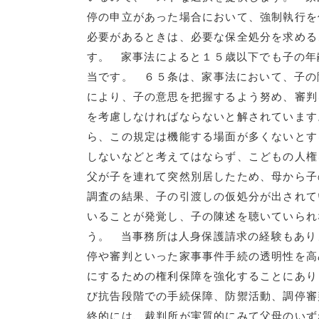
停の申立があった場合において、強制執行を
必要があるときは、必要な保全処分を求める
す。 家事法によると１５歳以下でも子の年
当です。 ６５条は、家事法において、子の
により、子の意思を把握するよう努め、審判
を考慮しなければならないと解されています
ら、この規定は機能する場面が多くないとす
しないなどと考えてはならず、こどもの人権
父が子を連れて突然別居したため、母から子
調査の結果、子の引渡しの仮処分が出されて
いることが発覚し、子の陳述を聴いていられ
う。 当事務所は人身保護請求の経験もあり
停や審判といった家事事件手続の透明性を高
にするための権利保障を強化することにあり
び抗告段階での手続保障、防禦活動、調停審
終的には、裁判所が実質的にみて父母のいず