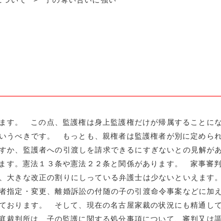
ます。 この点、監護権は身上監護権だけが帰属することに
いうべきです。 もっとも、親権者は監護権者が別に定めら
すか、監護者への引渡しを請求できるにすぎないとの見解が
ます。憲法１３条や憲法２２条と関係があります。 家事審
が、大きな改正の割りにしっている弁護士は少ないといえます
者指定・変更、離婚訴訟の付随の子の引渡命令事案などに加
ております。 そして、現在の名古屋家裁の状況にも精通し
庭裁判所は、子の監護に関する処分事項について、審判又は