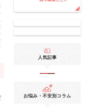
較
得
欠
護
件
渡
者
人気記事
お悩み・不安別コラム
が