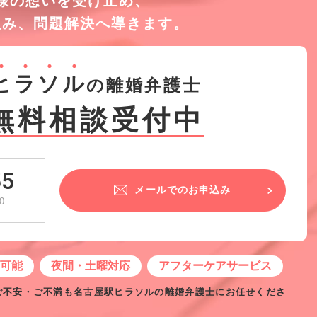
様の想いを受け止め、
組み、
問題解決へ導きます。
ヒ
ラ
ソ
ル
の離婚弁護士
無料相談受付中
55
メールでのお申込み
0
せ可能
夜間・土曜対応
アフターケアサービス
ご不安・ご不満も名古屋駅ヒラソルの離婚弁護士にお任せくださ