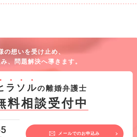
様の想いを受け止め、
組み、
問題解決へ導きます。
ヒ
ラ
ソ
ル
の離婚弁護士
無料相談受付中
55
メールでのお申込み