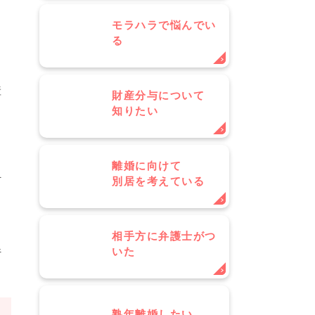
て
モラハラで悩んでい
る
。
産
財産分与について
知りたい
離婚に向けて
付
別居を考えている
相手方に弁護士がつ
いた
行
熟年離婚したい