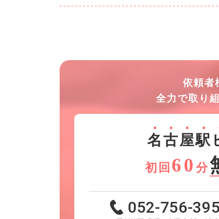
依頼者
全力で取り
名
古
屋
駅
60
初回
分
052-756-39