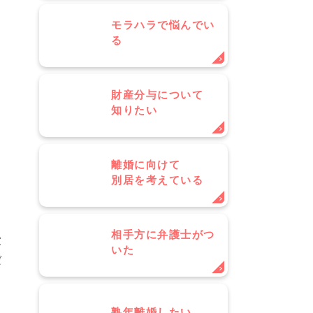
モラハラで悩んでい
る
財産分与について
知りたい
常
離婚に向けて
別居を考えている
よ
相手方に弁護士がつ
慮
いた
ば
き
０
熟年離婚したい