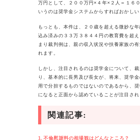
万円として、２００万円×４年×２人＝１６
いうのは奨学金システムからすればおかしい
もっとも、本件は、２０歳を超える微妙な年
込み済みの３３万３８４４円の教育費を超え
まり裁判例は、親の収入状況や扶養家族の有
れます。
しかし、注目されるのは奨学金について、裁
り、基本的に長男及び長女が、将来、奨学金
用で分担するものではないのであるから、奨
になると正面から認めていることが注目され
関連記事:
不倫慰謝料の相場観はどんなところ？