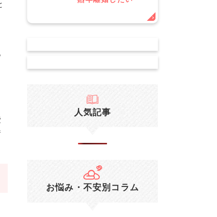
と
り
つ
ら
人気記事
費
情
お悩み・不安別コラム