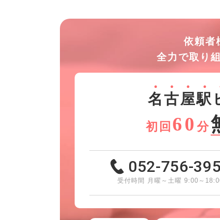
依頼者
全力で取り
名
古
屋
駅
60
初回
分
052-756-39
受付時間 月曜～土曜 9:00～18:0